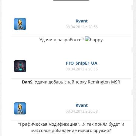
Kvant
08.04.2012 в 20:55
Удачи в разработке!!
PrO_SnIpEr_UA
08.04.2012 в 20:56
DanS
, Удачи,добавь снайперку Remington MSR
Kvant
08.04.2012 в 20:58
"Графическая модификация"...Я так понял будет и
массовое добавление нового оружия?