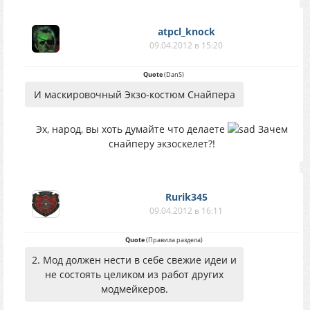
atpcl_knock
09.04.2012 в 15:20
Quote
(
DanS
)
И маскировочный Экзо-костюм Снайпера
Эх, народ, вы хоть думайте что делаете
Зачем
снайперу экзоскелет?!
Rurik345
09.04.2012 в 16:11
Quote
(
Правила раздела
)
2. Мод должен нести в себе свежие идеи и
не состоять целиком из работ других
модмейкеров.