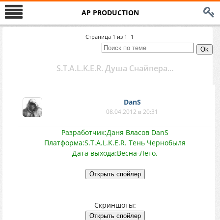
AP PRODUCTION
Страница
1
из
1
1
S.T.A.L.K.E.R. Душа Снайпера...
DanS
08.04.2012 в 20:31
Разработчик:Даня Власов DanS
Платформа:S.T.A.L.K.E.R. Тень Чернобыля
Дата выхода:Весна-Лето.
Скриншоты: