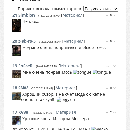
Порядок вывода комментариев:
21
Simbion
[
Материал
]
0
(14.07.2012 16:40)
Неплохо
20
z-ab-rs-5
[
Материал
]
0
(13.03.2012 18:26)
мод мне очень понравился и обзор тоже.
19
FoSseR
[
Материал
]
1
(20.02.2012 21:16)
Мне очень понравилось
18
SNW
[
Материал
]
0
(20.02.2012 18:45)
Хороший обзор, а на счёт мода сюжет не
очень а так кул!!!
17
KV38
[
Материал
]
2
(19.02.2012 16:38)
Хроники зоны: История Мессера
до чего-же ЭПИЧНОЕ НАЗВАНИЕ МОД!