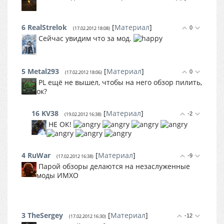
6
RealStrelok
[
Материал
]
0
(17.02.2012 18:08)
Сейчас увидим что за мод.
5
Metal293
[
Материал
]
0
(17.02.2012 18:06)
PL ещё не вышел, чтобы на него обзор пилить,
ок?
16
KV38
[
Материал
]
-2
(19.02.2012 16:38)
НЕ ОК!
4
RuWar
[
Материал
]
-9
(17.02.2012 16:38)
Парой обзоры делаются на незаслуженные
моды ИМХО
3
TheSergey
[
Материал
]
-12
(17.02.2012 16:30)