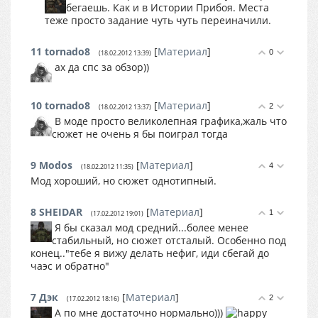
бегаешь. Как и в Истории Прибоя. Места
теже просто задание чуть чуть переиначили.
11
tornado8
[
Материал
]
0
(18.02.2012 13:39)
ах да спс за обзор))
10
tornado8
[
Материал
]
2
(18.02.2012 13:37)
В моде просто великолепная графика,жаль что
сюжет не очень я бы поиграл тогда
9
Modos
[
Материал
]
4
(18.02.2012 11:35)
Мод хороший, но сюжет однотипный.
8
SHEIDAR
[
Материал
]
1
(17.02.2012 19:01)
Я бы сказал мод средний...более менее
стабильный, но сюжет отсталый. Особенно под
конец.."тебе я вижу делать нефиг, иди сбегай до
чаэс и обратно"
7
Дэк
[
Материал
]
2
(17.02.2012 18:16)
А по мне достаточно нормально)))