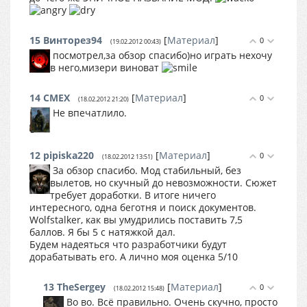
15
Винторез94
[
Материал
]
0
(19.02.2012 00:43)
посмотрел,за обзор спасибо)но играть нехочу
в него,мизери виноват
14
CMEX
[
Материал
]
0
(18.02.2012 21:20)
Не впечатлило.
12
pipiska220
[
Материал
]
0
(18.02.2012 13:51)
За обзор спасибо. Мод стабильный, без
вылетов, но скучный до невозможности. Сюжет
требует доработки. В итоге ничего
интересного, одна беготня и поиск документов.
Wolfstalker, как вы умудрились поставить 7,5
баллов. Я бы 5 с натяжкой дал.
Будем надеяться что разработчики будут
дорабатывать его. А лично моя оценка 5/10
13
TheSergey
[
Материал
]
0
(18.02.2012 15:48)
Во во. Всё правильно. Очень скучно, просто