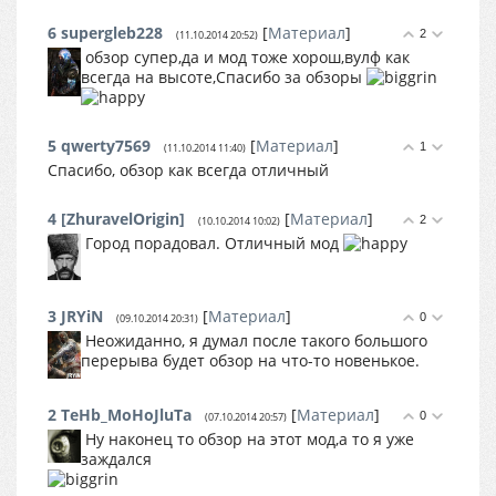
6
supergleb228
[
Материал
]
2
(11.10.2014 20:52)
обзор супер,да и мод тоже хорош,вулф как
всегда на высоте,Спасибо за обзоры
5
qwerty7569
[
Материал
]
1
(11.10.2014 11:40)
Спасибо, обзор как всегда отличный
4
[ZhuravelOrigin]
[
Материал
]
2
(10.10.2014 10:02)
Город порадовал. Отличный мод
3
JRYiN
[
Материал
]
0
(09.10.2014 20:31)
Неожиданно, я думал после такого большого
перерыва будет обзор на что-то новенькое.
2
TeHb_MoHoJluTa
[
Материал
]
0
(07.10.2014 20:57)
Ну наконец то обзор на этот мод,а то я уже
заждался