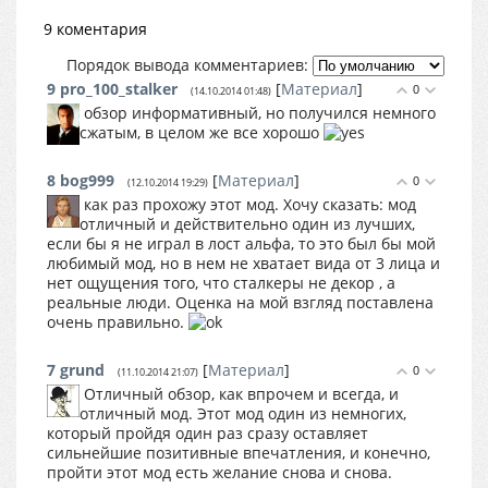
9 коментария
Порядок вывода комментариев:
9
pro_100_stalker
[
Материал
]
0
(14.10.2014 01:48)
обзор информативный, но получился немного
сжатым, в целом же все хорошо
8
bog999
[
Материал
]
0
(12.10.2014 19:29)
как раз прохожу этот мод. Хочу сказать: мод
отличный и действительно один из лучших,
если бы я не играл в лост альфа, то это был бы мой
любимый мод, но в нем не хватает вида от 3 лица и
нет ощущения того, что сталкеры не декор , а
реальные люди. Оценка на мой взгляд поставлена
очень правильно.
7
grund
[
Материал
]
0
(11.10.2014 21:07)
Отличный обзор, как впрочем и всегда, и
отличный мод. Этот мод один из немногих,
который пройдя один раз сразу оставляет
сильнейшие позитивные впечатления, и конечно,
пройти этот мод есть желание снова и снова.