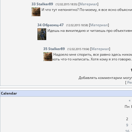
33
Stalker89
[
Материал
]
(12.02.2015 18:55)
И что тут непонятно? По-моему, я все ясно объясни
34
Образец-47
[
Материал
]
(12.02.2015 18:58)
Идешь на википедию и читаешь про объективн
35
Stalker89
[
Материал
]
(12.02.2015 19:04)
Надоело мне спорить, все равно здесь ником
хоть что-то написать. Хотя кому я это говорю..
Добавлять комментарии могут
[
Ре
Calendar
«
Пн
2
9
16