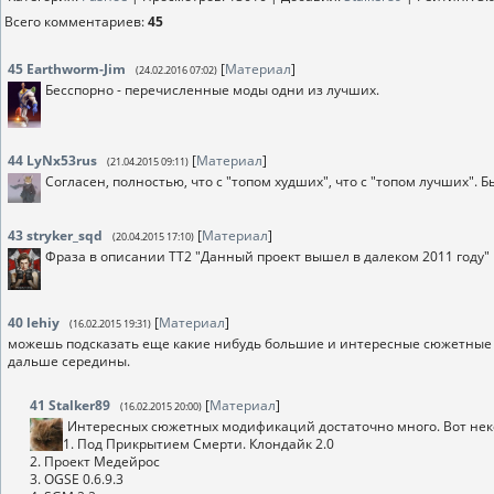
Всего комментариев
:
45
45
Earthworm-Jim
[
Материал
]
(24.02.2016 07:02)
Бесспорно - перечисленные моды одни из лучших.
44
LyNx53rus
[
Материал
]
(21.04.2015 09:11)
Согласен, полностью, что с "топом худших", что с "топом лучших". Б
43
stryker_sqd
[
Материал
]
(20.04.2015 17:10)
Фраза в описании ТТ2 "Данный проект вышел в далеком 2011 году
40
lehiy
[
Материал
]
(16.02.2015 19:31)
можешь подсказать еще какие нибудь большие и интересные сюжетные мо
дальше середины.
41
Stalker89
[
Материал
]
(16.02.2015 20:00)
Интересных сюжетных модификаций достаточно много. Вот нек
1. Под Прикрытием Смерти. Клондайк 2.0
2. Проект Медейрос
3. OGSE 0.6.9.3