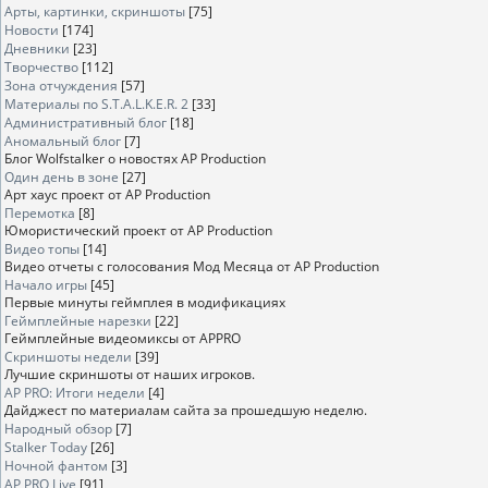
Арты, картинки, скриншоты
[75]
Новости
[174]
Дневники
[23]
Творчество
[112]
Зона отчуждения
[57]
Материалы по S.T.A.L.K.E.R. 2
[33]
Административный блог
[18]
Аномальный блог
[7]
Блог Wolfstalker о новостях AP Production
Один день в зоне
[27]
Арт хаус проект от AP Production
Перемотка
[8]
Юмористический проект от AP Production
Видео топы
[14]
Видео отчеты с голосования Мод Месяца от AP Production
Начало игры
[45]
Первые минуты геймплея в модификациях
Геймплейные нарезки
[22]
Геймплейные видеомиксы от APPRO
Скриншоты недели
[39]
Лучшие скриншоты от наших игроков.
AP PRO: Итоги недели
[4]
Дайджест по материалам сайта за прошедшую неделю.
Народный обзор
[7]
Stalker Today
[26]
Ночной фантом
[3]
AP PRO Live
[91]