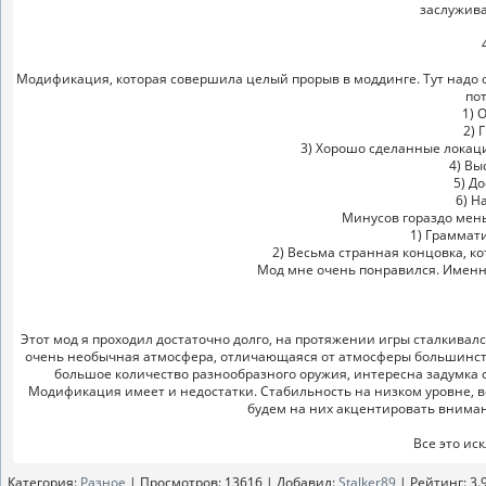
заслужива
Модификация, которая совершила целый прорыв в моддинге. Тут надо о
по
1) 
2) 
3) Хорошо сделанные локаци
4) Вы
5) Д
6) Н
Минусов гораздо мень
1) Граммат
2) Весьма странная концовка, к
Мод мне очень понравился. Именно
Этот мод я проходил достаточно долго, на протяжении игры сталкивал
очень необычная атмосфера, отличающаяся от атмосферы большинства
большое количество разнообразного оружия, интересна задумка с
Модификация имеет и недостатки. Стабильность на низком уровне, вс
будем на них акцентировать внимани
Все это ис
Категория
:
Разное
|
Просмотров
: 13616 |
Добавил
:
Stalker89
|
Рейтинг
:
3.