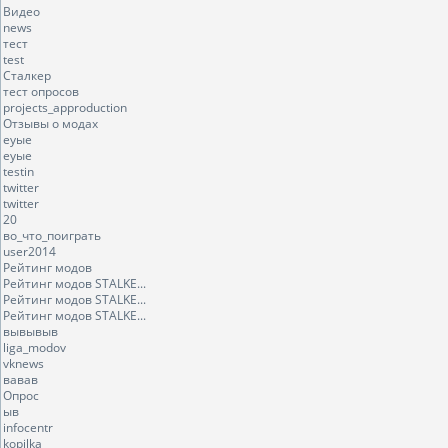
Видео
news
тест
test
Сталкер
тест опросов
projects_approduction
Отзывы о модах
еуые
еуые
testin
twitter
twitter
20
во_что_поиграть
user2014
Рейтинг модов
Рейтинг модов STALKE...
Рейтинг модов STALKE...
Рейтинг модов STALKE...
вывывыв
liga_modov
vknews
вавав
Опрос
ыв
infocentr
kopilka