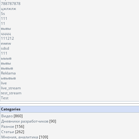
788787878
цжлжлж
Ss
111
11
вывы
цццц
111212
ewew
sdsd
111
ыыыв
вывы
вывыв
Reklama
ывывыв
live
live_stream
test_stream
Test
Categories
Видео
[860]
Дневники разработчиков
[90]
Разное
[156]
Статьи
[262]
Мнения, аналитика
[109]