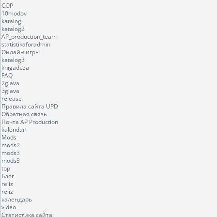
COP
10modov
katalog
katalog2
AP_production_team
statistikaforadmin
Онлайн игры
katalog3
knigadeza
FAQ
2glava
3glava
release
Правила сайта UPD
Обратная связь
Почта AP Production
kalendar
Mods
mods2
mods3
mods3
top
Блог
reliz
reliz
календарь
video
Статистика сайта