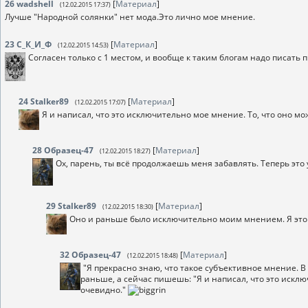
26
wadshell
[
Материал
]
(12.02.2015 17:37)
Лучше "Народной солянки" нет мода.Это лично мое мнение.
23
С_К_И_Ф
[
Материал
]
(12.02.2015 14:53)
Согласен только с 1 местом, и вообще к таким блогам надо писать
24
Stalker89
[
Материал
]
(12.02.2015 17:07)
Я и написал, что это исключительно мое мнение. То, что оно м
28
Образец-47
[
Материал
]
(12.02.2015 18:27)
Ох, парень, ты всё продолжаешь меня забавлять. Теперь эт
29
Stalker89
[
Материал
]
(12.02.2015 18:30)
Оно и раньше было исключительно моим мнением. Я это 
32
Образец-47
[
Материал
]
(12.02.2015 18:48)
"Я прекрасно знаю, что такое субъективное мнение. В 
раньше, а сейчас пишешь: "Я и написал, что это искл
очевидно."