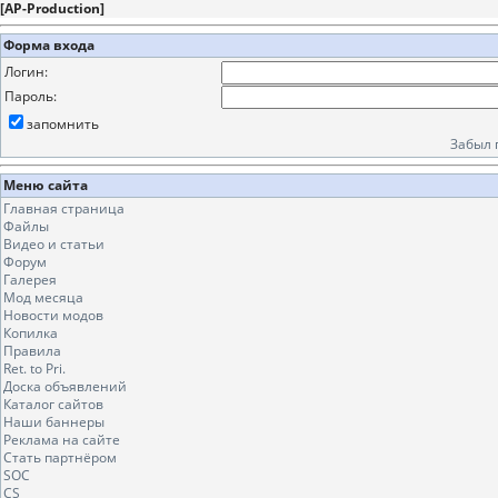
[
AP-Production
]
Форма входа
Логин:
Пароль:
запомнить
Забыл 
Меню сайта
Главная страница
Файлы
Видео и статьи
Форум
Галерея
Мод месяца
Новости модов
Копилка
Правила
Ret. to Pri.
Доска объявлений
Каталог сайтов
Наши баннеры
Реклама на сайте
Стать партнёром
SOC
CS