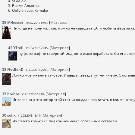
4. SGM 2.2
5. Время Альянса
6. Oblivion Lost Remake
39
Mrkostet
[
Материал
]
(16.02.2015 19:03)
Никогда не понимал, как можно ненавидеть LA, и любить весьма 
42
YTroll
[
Материал
]
(19.04.2015 21:45)
ну фотограф не скверный мод, хотя имхо доработать бы его стои
38
NetBonD
[
Материал
]
(13.02.2015 20:17)
Лично мое мнение таковое. Упавшая звезда тут ни к чему. С осталь
37
borbos
[
Материал
]
(12.02.2015 19:18)
Интересно,а что автор этой статьи ожидал прочитать в комментах,у
30
solix
[
Материал
]
(12.02.2015 18:44)
Из списка только ТТ под сомнением с остальным согласен.