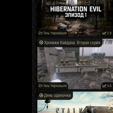
Тень Чернобыля
2.8
Хроники Кайдана. Вторая серия
Тень Чернобыля
4.0
День одиночки