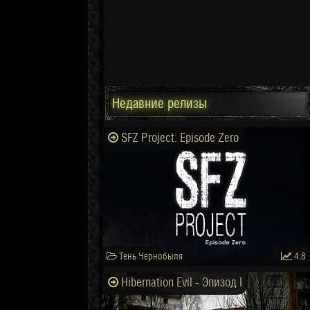
Недавние релизы
SFZ Project: Episode Zero
Тень Чернобыля
4.8
Hibernation Evil - Эпизод I