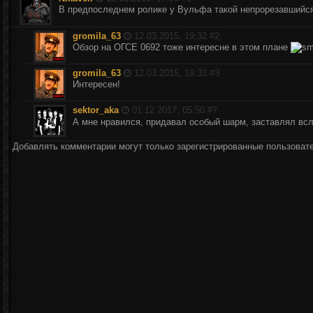
В предпоследнем ролике у Вульфа такой непрорезавшийс
gromila_63
12.03.2015, 19:32 #
2
Обзор на ОГСЕ 0692 тоже интересне в этом плане
gromila_63
12.03.2015, 19:33 #
3
Интересен!
sektor_aka
01.12.2017, 05:50 #
7
А мне нравился, придавал особый шарм, заставлял в
Добавлять комментарии могут только зарегистрированные пользоват