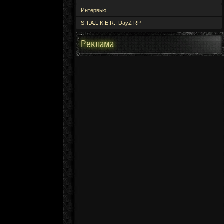
Интервью
S.T.A.L.K.E.R.: DayZ RP
Реклама