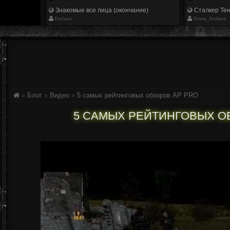
Знакомые все лица (окончание)
Сталкер Тен
Enclave
Drone_Ambient
»
Блог
»
Видео
»
5 самых рейтинговых обзоров AP PRO
5 САМЫХ РЕЙТИНГОВЫХ О