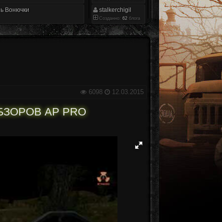
ь Вонючки
stalkerchigil
Созданно:
62
блога
6098
12.03.2015
БЗОРОВ AP PRO