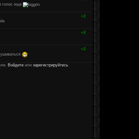
я голос еще
+2
+2
+2
слушиваться
ели.
Войдите
или
зарегистрируйтесь