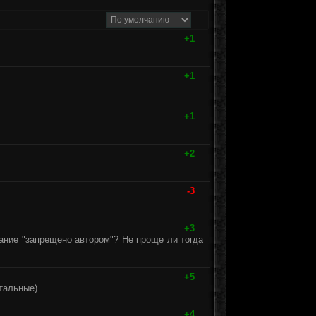
+1
+1
+1
+2
-3
+3
вание "запрещено автором"? Не проще ли тогда
+5
стальные)
+4