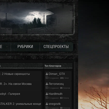
Е
РУБРИКИ
СПЕЦПРОЕКТЫ
и
Топ блоггеров
.R. 2 Новые скриншоты
Diman_GTX
Созданно:
161
блог
.R. 2». На связи Москва
Летописец
Созданно:
96
блогов
nobyl - Галерея
Hardtmuth
Созданно:
83
блога
TALKER 2: уникальные концепт-арты
snegovik
Созданно:
68
блогов