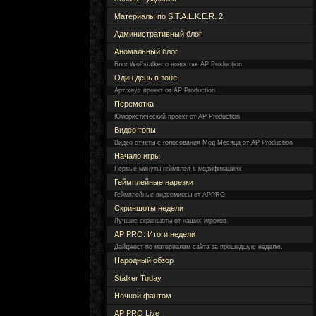
Материалы по S.T.A.L.K.E.R. 2
Административный блог
Аномальный блог
Блог Wolfstalker о новостях AP Production
Один день в зоне
Арт хаус проект от AP Production
Перемотка
Юмористический проект от AP Production
Видео топы
Видео отчеты с голосования Мод Месяца от AP Production
Начало игры
Первые минуты геймплея в модификациях
Геймплейные нарезки
Геймплейные видеомиксы от APPRO
Скриншоты недели
Лучшие скриншоты от наших игроков.
AP PRO: Итоги недели
Дайджест по материалам сайта за прошедшую неделю.
Народный обзор
Stalker Today
Ночной фантом
AP PRO Live