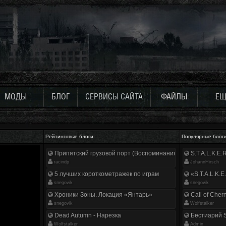
МОДЫ
БЛОГ
СЕРВИСЫ САЙТА
ФАЙЛЫ
ЕЩ
Рейтинговые блоги
Популярные блог
Припятский грузовой порт (Воспоминания ликвидатора)
S.T.A.L.K.E
racindp
JohannHirsch
5 лучших короткометражек по играм
«S.T.A.L.K.E
snegovik
snegovik
Хроники Зоны. Локация «Янтарь»
Call of Cher
snegovik
Wolfstalker
Dead Autumn - Нарезка
Бестиарий S
Wolfstalker
Аdmin