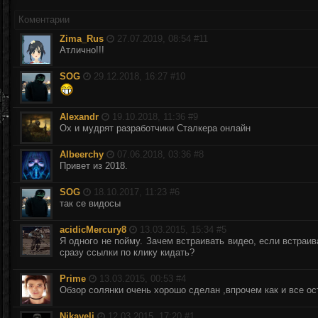
Коментарии
Zima_Rus
27.07.2019, 08:54 #
11
Атлично!!!
SOG
29.12.2018, 16:27 #
10
Alexandr
19.10.2018, 11:36 #
9
Ох и мудрят разработчики Сталкера онлайн
Albeerchy
07.06.2018, 03:36 #
8
Привет из 2018.
SOG
18.10.2017, 11:23 #
6
так се видосы
acidicMercury8
13.03.2015, 15:34 #
5
Я одного не пойму. Зачем встраивать видео, если встраи
сразу ссылки по клику кидать?
Prime
13.03.2015, 00:53 #
4
Обзор солянки очень хорошо сделан ,впрочем как и все о
Nikaveli
12.03.2015, 17:20 #
1