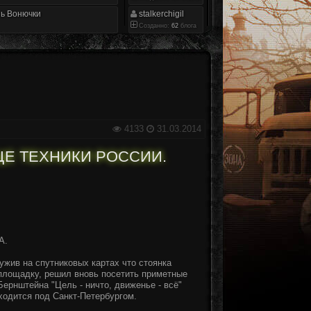
ь Вонючки
stalkerchigil
Созданно:
62
блога
4133
31.03.2014
Е ТЕХНИКИ РОССИИ.
А.
ужив на спутниковых картах что стоянка
 площадку, решил вновь посетить приметные
ернштейна "Цель - ничто, движенье - всё"
аходится под Санкт-Петербургом.