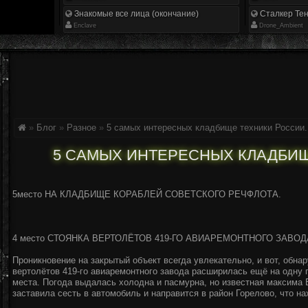
Знакомые все лица (окончание)
Сталкер Тен
Enclave
Drone_Ambient
»
Блог
»
Разное
»
5 самых интересных кладбище техники России.
5 САМЫХ ИНТЕРЕСНЫХ КЛАДБИЩ
5место НА КЛАДБИЩЕ КОРАБЛЕЙ СОВЕТСКОГО РЕЧФЛОТА.
4 место СТОЯНКА ВЕРТОЛЁТОВ 419-ГО АВИАРЕМОНТНОГО ЗАВОД
Проникновение на закрытый объект всегда увлекательно, и вот, обнар
вертолётов 419-го авиаремонтного завода расширилась ещё на одну
места. Погода выдалась холодна и пасмурна, но известная максима Б
заставила сесть в автомобиль и направится в район Горелово, что н