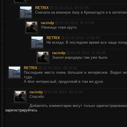
RETRIX
02.04.2014, 00:33 #
5
Сначала на военную базу в Кронштадте и в затопле
racindp
02.04.2014, 00:47 #
6
Убежище тоже круто.
RETRIX
02.04.2014, 17:56 #
7
Не всегда. В последнее время все чаще попа
racindp
02.04.2014, 21:49 #
8
Значит,мародеры там уже были.
RETRIX
02.04.2014, 00:18 #
1
Последнее место очень большое и интересное. Видел ни
туда...
А блог интересный, продолжай в том же духе.
racindp
02.04.2014, 00:22 #
3
Спасибо
Добавлять комментарии могут только зарегистрирован
зарегистрируйтесь