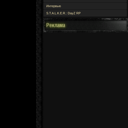
Интервью
S.T.A.L.K.E.R.: DayZ RP
Реклама