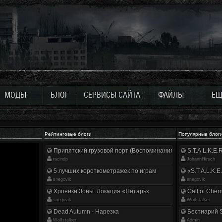
МОДЫ
БЛОГ
СЕРВИСЫ САЙТА
ФАЙЛЫ
ЕЩ
Рейтинговые блоги
Популярные блог
Припятский грузовой порт (Воспоминания ликвидатора)
S.T.A.L.K.E
racindp
JohannHirsch
5 лучших короткометражек по играм
«S.T.A.L.K.E
snegovik
snegovik
Хроники Зоны. Локация «Янтарь»
Call of Cher
snegovik
Wolfstalker
Dead Autumn - Нарезка
Бестиарий S
Wolfstalker
Аdmin