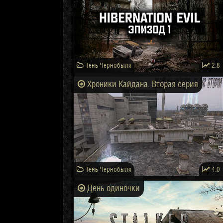
Тень Чернобыля
2.8
Хроники Кайдана. Вторая серия
Тень Чернобыля
4.0
День одиночки