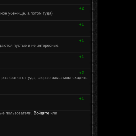
+2
нное убежище, а потом туда)
+1
+1
даются пустые и не интересные.
+1
+2
 раз фотки оттуда, сгораю желанием сходить
+1
ные пользователи.
Войдите
или