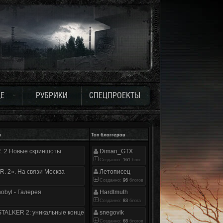
Е
РУБРИКИ
СПЕЦПРОЕКТЫ
и
Топ блоггеров
.R. 2 Новые скриншоты
Diman_GTX
Созданно:
161
блог
.R. 2». На связи Москва
Летописец
Созданно:
96
блогов
nobyl - Галерея
Hardtmuth
Созданно:
83
блога
TALKER 2: уникальные концепт-арты
snegovik
Созданно:
68
блогов