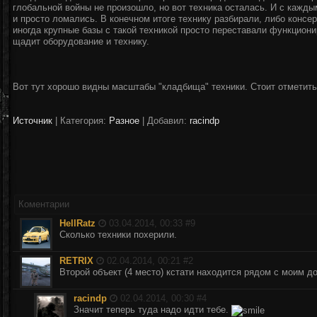
глобальной войны не произошло, но вот техника осталась. И с кажд
и просто ломались. В конечном итоге технику разбирали, либо консе
иногда крупные базы с такой техникой просто переставали функциони
щадит оборудование и технику.
Вот тут хорошо видны масштабы "кладбища" техники. Стоит отметить,
Источник
|
Категория:
Разное
| Добавил:
racindp
Коментарии
HellRatz
03.04.2014, 00:33 #
9
Сколько техники похерили.
RETRIX
02.04.2014, 00:21 #
2
Второй объект (4 место) кстати находится рядом с моим до
racindp
02.04.2014, 00:30 #
4
Значит теперь туда надо идти тебе.