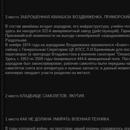
3 место ЗАБРОШЕННАЯ АВИАБАЗА ВОЗДВИЖЕНКА, ПРИМОРСКИЙ
В состав авиабазы входил аэродром, его инфраструктура, учебно-те
здесь же находится 322-й авиаремонтный завод (действующий). Гар
Приханкайской низменности на выходе своеобразной «аэродинамичес
Раздольная.
В ноябре 1974 года на аэродроме Воздвиженка приземлился «Боинг
лайнер с Генеральным Секретарем ЦК КПСС Л.И.Брежневым для посл
переговорах (в пригороде Владивостока в военном санатории "Океанс
Здесь с 1953 по 2009 годы базировался 444-й авиационный полк. Пос
аэродром был законсервирован, рабочие самолёты были переданы н
самолётов снята вся аппаратура и нужные запчасти; в данный момен
капонирах ожидают участи разделки на металл.
2 место КЛАДБИЩЕ САМОЛЕТОВ, ЯКУТИЯ.
1 место КАК НЕ ДОЛЖНА УМИРАТЬ ВОЕННАЯ ТЕХНИКА.
В годы холодной войны, на просторах нашей родины создавалось огр