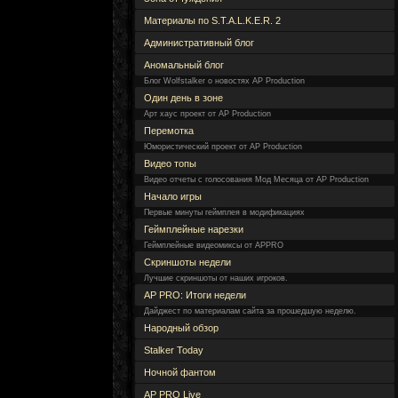
Материалы по S.T.A.L.K.E.R. 2
Административный блог
Аномальный блог
Блог Wolfstalker о новостях AP Production
Один день в зоне
Арт хаус проект от AP Production
Перемотка
Юмористический проект от AP Production
Видео топы
Видео отчеты с голосования Мод Месяца от AP Production
Начало игры
Первые минуты геймплея в модификациях
Геймплейные нарезки
Геймплейные видеомиксы от APPRO
Скриншоты недели
Лучшие скриншоты от наших игроков.
AP PRO: Итоги недели
Дайджест по материалам сайта за прошедшую неделю.
Народный обзор
Stalker Today
Ночной фантом
AP PRO Live