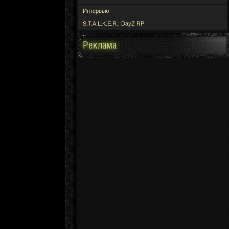
Интервью
S.T.A.L.K.E.R.: DayZ RP
Реклама