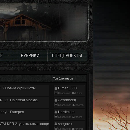
Е
РУБРИКИ
СПЕЦПРОЕКТЫ
и
Топ блоггеров
.R. 2 Новые скриншоты
Diman_GTX
Созданно:
161
блог
.R. 2». На связи Москва
Летописец
Созданно:
96
блогов
nobyl - Галерея
Hardtmuth
Созданно:
83
блога
TALKER 2: уникальные концепт-арты
snegovik
Созданно:
68
блогов