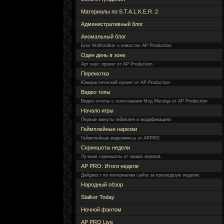
Материалы по S.T.A.L.K.E.R. 2
Административный блог
Аномальный блог
Блог Wolfstalker о новостях AP Production
Один день в зоне
Арт хаус проект от AP Production
Перемотка
Юмористический проект от AP Production
Видео топы
Видео отчеты с голосования Мод Месяца от AP Production
Начало игры
Первые минуты геймплея в модификациях
Геймплейные нарезки
Геймплейные видеомиксы от APPRO
Скриншоты недели
Лучшие скриншоты от наших игроков.
AP PRO: Итоги недели
Дайджест по материалам сайта за прошедшую неделю.
Народный обзор
Stalker Today
Ночной фантом
AP PRO Live