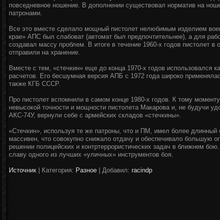
повседневное ношение. В дополнении существовал норматив на ноше
патронами.
Все это вместе сделало мощный пистолет нелюбимым изделием воен
крае» АПС был слабоват (автомат был предпочтительнее), а для раб
создавал массу проблем. В итоге в течение 1960-х годов пистолет в
отправили на хранение.
Вместе с тем, «стечкин» еще до конца 1970-х годов использовался 
расчетов. Его бесшумная версия АПБ с 1972 года широко применяла
также КГБ СССР.
Про пистолет вспомнили в самом конце 1980-х годов. К тому момент
невысокой точности и мощности пистолета Макарова и, не будучи у
АКС-74У, вернули себе с армейских складов «стечкины».
«Стечкин», используя те же патроны, что и ПМ, имел более длинный
массивен, что совокупно снижало отдачу и обеспечивало большую ог
решении полицейских и контртеррористических задач в ближнем бою.
славу одного из лучших «уличных» инструментов боя.
Источник
|
Категория:
Разное
| Добавил:
racindp