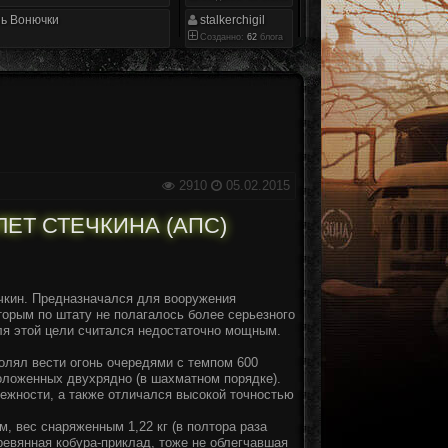
ь Вонючки
stalkerchigil
Созданно:
62
блога
2910
05.02.2015
ЕТ СТЕЧКИНА (АПС)
ечкин. Предназначался для вооружения
орым по штату не полагалось более серьезного
ля этой цели считался недостаточно мощным.
олял вести огонь очередями с темпом 600
оложенных двухрядно (в шахматном порядке).
ежности, а также отличался высокой точностью
, вес снаряженным 1,22 кг (в полтора раза
ревянная кобура-приклад, тоже не облегчавшая