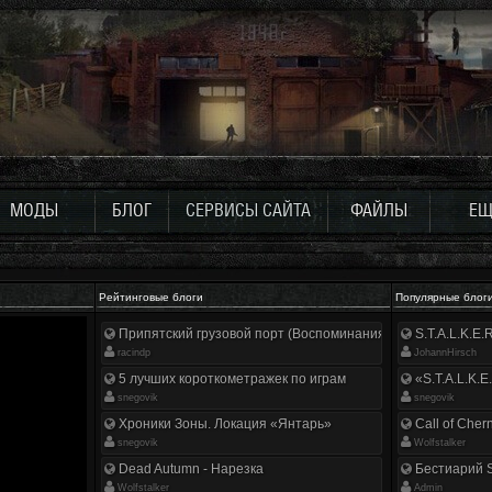
МОДЫ
БЛОГ
СЕРВИСЫ САЙТА
ФАЙЛЫ
ЕЩ
Рейтинговые блоги
Популярные блог
Припятский грузовой порт (Воспоминания ликвидатора)
S.T.A.L.K.E
racindp
JohannHirsch
5 лучших короткометражек по играм
«S.T.A.L.K.E
snegovik
snegovik
Хроники Зоны. Локация «Янтарь»
Call of Cher
snegovik
Wolfstalker
Dead Autumn - Нарезка
Бестиарий S
Wolfstalker
Аdmin