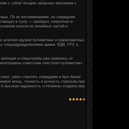
ние с собой четырех запасных магазинов с
ных. По их воспоминаниям, на «переднем
отающих в тылу — наоборот, избыточен и
 основном изъяли из линейных частей и
как штатное оружие пулеметных и гранатометных
сь спецподразделениями армии, ВДВ, ГРУ, а
у милиция и спецслужбы уже умаялись от
довлетворены советским «пистолет-пулеметом»
 ствол, умел стрелять очередями и был более
невую мощь, точность и кучность стрельбы при
 А высокая надежность «стечкина» создала ему