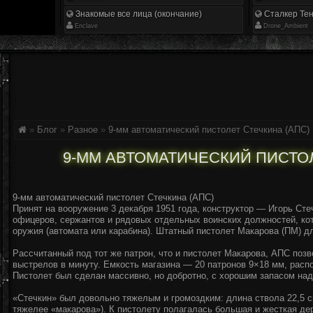
Знакомые все лица (окончание)
Сталкер Тен
Enclave
Drone_Ambient
»
Блог
»
Разное
»
9-мм автоматический пистолет Стечкина (АПС)
9-ММ АВТОМАТИЧЕСКИЙ ПИСТОЛ
9-мм автоматический пистолет Стечкина (АПС)
Принят на вооружение 3 декабря 1951 года, конструктор — Игорь Ст
офицеров, сержантов и рядовых отдельных воинских должностей, кот
оружия (автомата или карабина). Штатный пистолет Макарова (ПМ) д
Рассчитанный под тот же патрон, что и пистолет Макарова, АПС позв
выстрелов в минуту. Емкость магазина — 20 патронов 9×18 мм, расп
Пистолет был сделан массивно, но добротно, с хорошим запасом над
«Стечкин» был довольно тяжелым и громоздким: длина ствола 22,5 см
тяжелее «макарова»). К пистолету полагалась большая и жесткая де