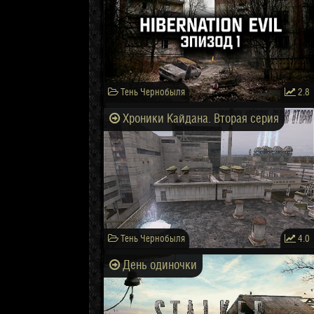
Тень Чернобыля
2.8
Хроники Кайдана. Вторая серия
Тень Чернобыля
4.0
День одиночки