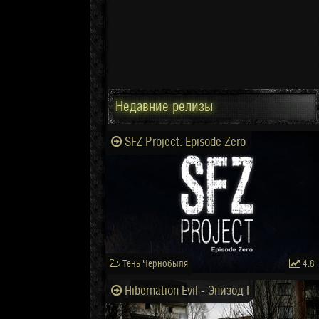
Недавние релизы
SFZ Project: Episode Zero
Тень Чернобыля
4.8
Hibernation Evil - Эпизод I