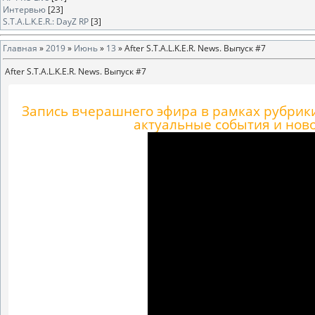
Интервью
[23]
S.T.A.L.K.E.R.: DayZ RP
[3]
Главная
»
2019
»
Июнь
»
13
» After S.T.A.L.K.E.R. News. Выпуск #7
After S.T.A.L.K.E.R. News. Выпуск #7
Запись вчерашнего эфира в рамках рубрики 
актуальные события и ново