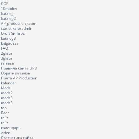
COP
10modov
katalog
katalog2
AP_production_team
statistikaforadmin
Онлайн игры
katalog3
knigadeza
FAQ
2glava
3glava
release
Правила сайта UPD
Обратная связь
Почта AP Production
kalendar
Mods
mods2
mods3
mods3
top
Блог
reliz
reliz
календарь
video
Статистика сайта