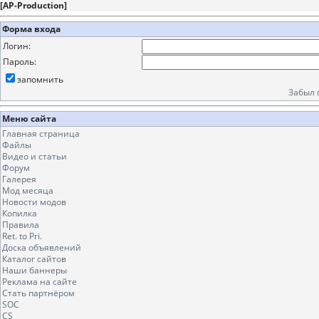
[
AP-Production
]
Форма входа
Логин:
Пароль:
запомнить
Забыл 
Меню сайта
Главная страница
Файлы
Видео и статьи
Форум
Галерея
Мод месяца
Новости модов
Копилка
Правила
Ret. to Pri.
Доска объявлений
Каталог сайтов
Наши баннеры
Реклама на сайте
Стать партнёром
SOC
CS