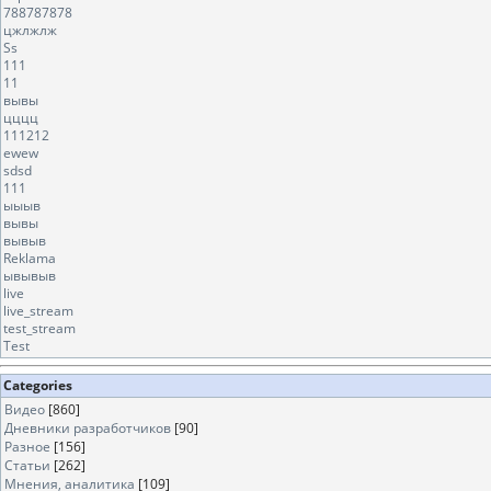
788787878
цжлжлж
Ss
111
11
вывы
цццц
111212
ewew
sdsd
111
ыыыв
вывы
вывыв
Reklama
ывывыв
live
live_stream
test_stream
Test
Categories
Видео
[860]
Дневники разработчиков
[90]
Разное
[156]
Статьи
[262]
Мнения, аналитика
[109]