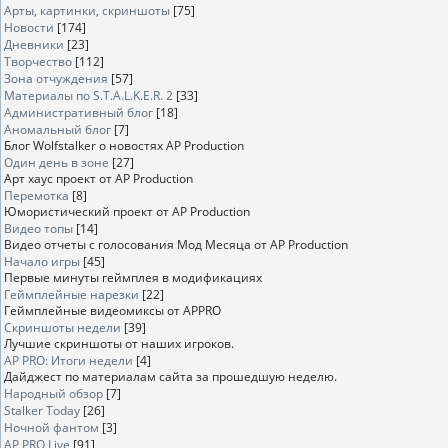
Арты, картинки, скриншоты
[75]
Новости
[174]
Дневники
[23]
Творчество
[112]
Зона отчуждения
[57]
Материалы по S.T.A.L.K.E.R. 2
[33]
Административный блог
[18]
Аномальный блог
[7]
Блог Wolfstalker о новостях AP Production
Один день в зоне
[27]
Арт хаус проект от AP Production
Перемотка
[8]
Юмористический проект от AP Production
Видео топы
[14]
Видео отчеты с голосования Мод Месяца от AP Production
Начало игры
[45]
Первые минуты геймплея в модификациях
Геймплейные нарезки
[22]
Геймплейные видеомиксы от APPRO
Скриншоты недели
[39]
Лучшие скриншоты от наших игроков.
AP PRO: Итоги недели
[4]
Дайджест по материалам сайта за прошедшую неделю.
Народный обзор
[7]
Stalker Today
[26]
Ночной фантом
[3]
AP PRO Live
[91]