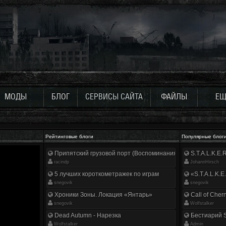
МОДЫ
БЛОГ
СЕРВИСЫ САЙТА
ФАЙЛЫ
ЕЩ
Рейтинговые блоги
Популярные блог
Припятский грузовой порт (Воспоминания ликвидатора)
S.T.A.L.K.E
racindp
JohannHirsch
5 лучших короткометражек по играм
«S.T.A.L.K.E
snegovik
snegovik
Хроники Зоны. Локация «Янтарь»
Call of Cher
snegovik
Wolfstalker
Dead Autumn - Нарезка
Бестиарий S
Wolfstalker
Аdmin