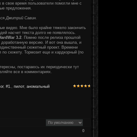
к в свое время пользователи помогли мне с
ные предложения.
ься
Дмитрий Савин.
вые видео. Мне было крайне тяжело закончить
идей насчет текста долго не появлялось.
HardWar 3.2
. Помню после релиза прошлой
е доработанную версию. И вот она вышла, и
 единственный сюжетный проект. Времени
л по сюжету. Тормозит еще и хардкорный (по
нтересны, постараюсь их периодически тут
вляйте все в комментариях.
ог
,
#1.
,
пилот
,
аномальный
0