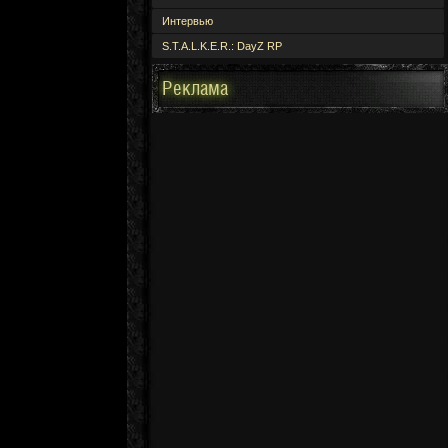
Интервью
S.T.A.L.K.E.R.: DayZ RP
Реклама