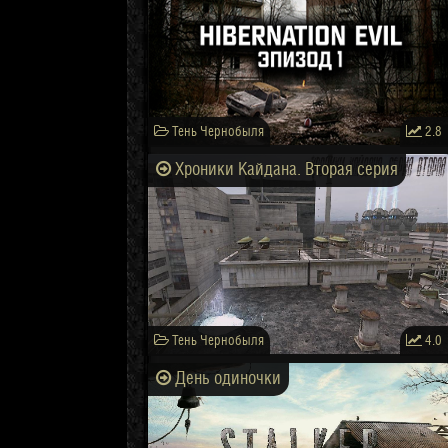
Тень Чернобыля
2.8
Хроники Кайдана. Вторая серия
Тень Чернобыля
4.0
День одиночки