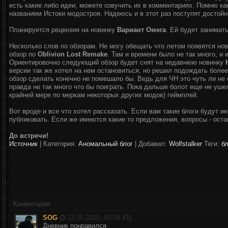
есть какие либо идеи, можете озвучить их в комментариях. Помню ка
названием Истоки модостроя. Надеюсь и в этот раз поступят достой
Планируется рецензия на новинку
Вариант Омега
. Ей будет занимат
Несколько слов по обзорам. Не могу обещать что летом появятся но
обзор по
Oblivion Lost Remake
. Там и времени было не так много, и 
Ориентировочно следующий обзор будет снят на недавнюю новинку
версии так же хотел на нем остановиться, но решил подождать боле
обзор сделать конечно не помешало бы. Ведь для ЧН это чуть ли не
правда не так много что бы поиграть. Пока дальше болот еще не уше
крайней мере по меркам некоторых других модов) геймплей.
Вот вроде и все что хотел рассказать. Если вам такие блоги будут и
публиковать. Если же имеются какие то предложения, вопросы - оста
До встречи!
Источник
|
Категория:
Аномальный блог
| Добавил:
Wolfstalker
Теги:
бл
Коментарии
SOG
22.05.2020, 00:09 #
11
Дневник понравился