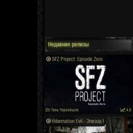
Недавние релизы
SFZ Project: Episode Zero
Тень Чернобыля
4.8
Hibernation Evil - Эпизод I