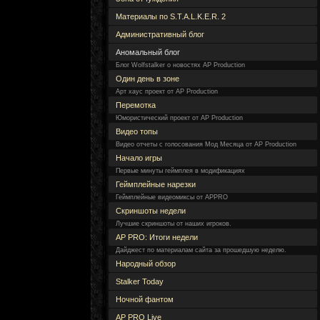
Материалы по S.T.A.L.K.E.R. 2
Административный блог
Аномальный блог
Блог Wolfstalker о новостях AP Production
Один день в зоне
Арт хаус проект от AP Production
Перемотка
Юмористический проект от AP Production
Видео топы
Видео отчеты с голосования Мод Месяца от AP Production
Начало игры
Первые минуты геймплея в модификациях
Геймплейные нарезки
Геймплейные видеомиксы от APPRO
Скриншоты недели
Лучшие скриншоты от наших игроков.
AP PRO: Итоги недели
Дайджест по материалам сайта за прошедшую неделю.
Народный обзор
Stalker Today
Ночной фантом
AP PRO Live