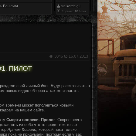
ь Вонючки
stalkerchigil
Созданно:
62
блога
3046
16.07.2013
1. ПИЛОТ
разделе свой личный блог. Буду рассказывать в
ом новых видео обзоров а так же излагать
ом времени может пополниться новыми
 кадрам на нашем сайте.
екту
Смерти вопреки. Пролог
. Скорее всего
дставлять из себя что то вроде текстовых
ктор
Артем Кошель
, который пока только
рики пока не придумали, поэтому если у вас