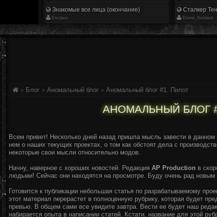
Знакомые все лица (окончание)
Сталкер Тен
Enclave
Drone_Ambient
»
Блог
»
Аномальный блог
»
Аномальный блог #1. Пилот
АНОМАЛЬНЫЙ БЛОГ #
Всем привет! Несколько дней назад пришла мысль завести в данном 
нем о наших текущих проектах, о том как обстоят дела с производств
некоторые свои мысли относительно модов.
Начну, наверное с хороших новостей. Редакция
AP Production
в скор
людьми! Сейчас они находятся на просмотре. Буду очень рад новым
Готовится к публикации небольшая статья по разрабатываемому про
этот материал перерастет в полноценную рубрику, которая будет пре
превью. В общем сами все увидите завтра. Вести ее будет наш реда
набирается опыта в написании статей. Кстати, название для этой руб