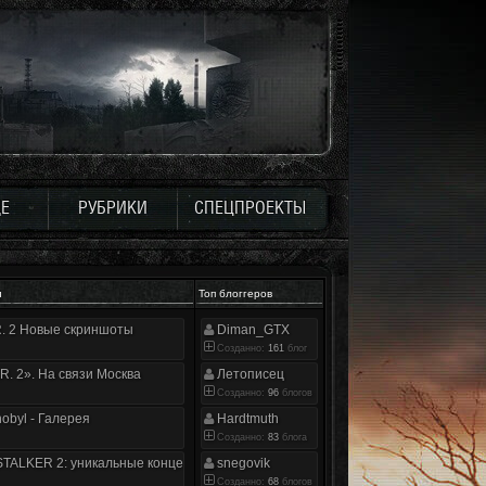
Е
РУБРИКИ
СПЕЦПРОЕКТЫ
и
Топ блоггеров
.R. 2 Новые скриншоты
Diman_GTX
Созданно:
161
блог
.R. 2». На связи Москва
Летописец
Созданно:
96
блогов
nobyl - Галерея
Hardtmuth
Созданно:
83
блога
TALKER 2: уникальные концепт-арты
snegovik
Созданно:
68
блогов