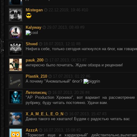
Mistegan
22.12.2019, 19:46 #
10
Kalyway
29.07.2013, 08:49 #
9
Shved
18.07.2013, 12:11 #
8
Нифига себе, только сегодня наткнулся на блог, как говари
pauk_200
17.07.2013, 08:53 #
7
интересно было почитать. Ждем обзора и рецензии!
Plastik_210
17.07.2013, 01:22 #
6
А почему "Аномальный" блог?
Летописец
16.07.2013, 20:26 #
4
"AP Production Хроники", вот вариант на рассмотрени
рубрику, буду читать постоянно. Удачи вам.
X_A_M_E_L_E_O_N
16.07.2013, 15:47 #
3
Давно такого не хватало! Будем с радостью читать вас
AzzzA
16.07.2013, 15:08 #
2
"Тормозит еще и хардкорный" действительно,вылетае