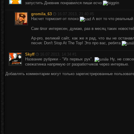
запустить.Дневник понравился пиши есчо
gromila_63
16.07.2013, 21:40 #
5
Насчет тормозит-эт плохо
А вот то что реальный 
Сам блог интересен, думаю, раз в месяц таких новосте
Ap-pro, великий сайт, как же я рад, что вы не остана
песня: Don't Stop At The Top! Это про вас, ребята
Skyff
16.07.2013, 14:34 #
1
Название рубрики - "Из первых рук".
Ну, не совсе
свежатинка напрямую от разработчиков через интервью.
Добавлять комментарии могут только зарегистрированные пользоват