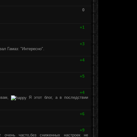
0
+1
+3
вал Гамаз: "Интересно".
+4
+5
+4
е вам,
Я этот блог, а в последствии
+6
+9
т очень часто,без сниженных настроек не