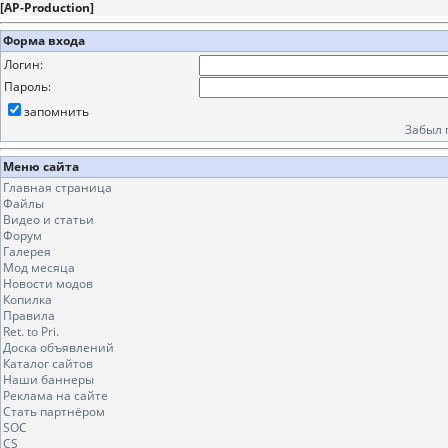
[
AP-Production
]
Форма входа
Логин:
Пароль:
запомнить
Забыл 
Меню сайта
Главная страница
Файлы
Видео и статьи
Форум
Галерея
Мод месяца
Новости модов
Копилка
Правила
Ret. to Pri.
Доска объявлений
Каталог сайтов
Наши баннеры
Реклама на сайте
Стать партнёром
SOC
CS