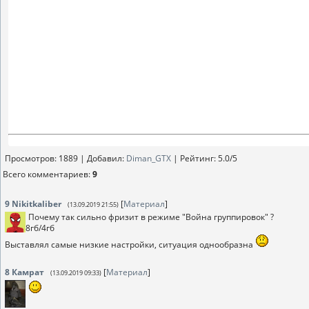
Просмотров
: 1889 |
Добавил
:
Diman_GTX
|
Рейтинг
:
5.0
/
5
Всего комментариев
:
9
9
Nikitkaliber
[
Материал
]
(13.09.2019 21:55)
Почему так сильно фризит в режиме "Война группировок" ?
8гб/4гб
Выставлял самые низкие настройки, ситуация однообразна
8
Камрат
[
Материал
]
(13.09.2019 09:33)