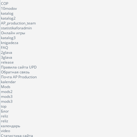
COP
10modov
katalog
katalog2
AP_production_team
statistikaforadmin
Онлайн игры
katalog3
knigadeza
FAQ
2glava
3glava
release
Правила сайта UPD
Обратная связь
Почта AP Production
kalendar
Mods
mods2
mods3
mods3
top
Блог
reliz
reliz
календарь
video
Статистика сайта