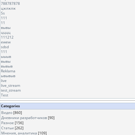
788787878
цжлжлж
Ss
111
11
вывы
цццц
111212
ewew
sdsd
111
ыыыв
вывы
вывыв
Reklama
ывывыв
live
live_stream
test_stream
Test
Categories
Видео
[860]
Дневники разработчиков
[90]
Разное
[156]
Статьи
[262]
Мнения, аналитика
[109]