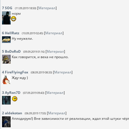
7
SOG
[
Материал
]
(11.09.2019 18:50)
норм
6
HellRatz
[
Материал
]
(10.09.2019 02:45)
Ну неужели.
5
BoDoRoD
[
Материал
]
(09.09.2019 01:16)
Как говорится, и века не прошло.
4
FireFlyingFox
[
Материал
]
(08.09.2019 08:33)
Жду-жду )
3
AyRon7D
[
Материал
]
(07.09.2019 09:43)
2
aldekotan
[
Материал
]
(06.09.2019 17:55)
Аплодирую!) Вне зависимости от реализации, ждал этой штуки чёрт