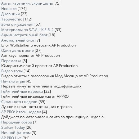
Арты, картинки, скриншоты
[75]
Новости
[174]
Дневники
[23]
Творчество
[112]
Зона отчуждения
[57]
Материалы по S.T.A.L.K.E.R. 2
[33]
Административный блог
[18]
Аномальный блог
[7]
Блог Wolfstalker о новостях AP Production
Один день в зоне
[27]
Арт хаус проект от AP Production
Перемотка
[8]
Юмористический проект от AP Production
Видео топы
[14]
Видео отчеты с голосования Мод Месяца от AP Production
Начало игры
[45]
Первые минуты геймплея в модификациях
Геймплейные нарезки
[22]
Геймплейные видеомиксы от APPRO
Скриншоты недели
[39]
Лучшие скриншоты от наших игроков.
AP PRO: Итоги недели
[4]
Дайджест по материалам сайта за прошедшую неделю.
Народный обзор
[7]
Stalker Today
[26]
Ночной фантом
[3]
AP PRO Live
[91]