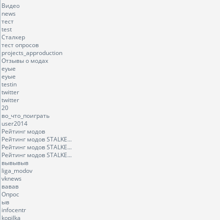
Видео
news
тест
test
Сталкер
тест опросов
projects_approduction
Отзывы о модах
еуые
еуые
testin
twitter
twitter
20
во_что_поиграть
user2014
Рейтинг модов
Рейтинг модов STALKE...
Рейтинг модов STALKE...
Рейтинг модов STALKE...
вывывыв
liga_modov
vknews
вавав
Опрос
ыв
infocentr
kopilka