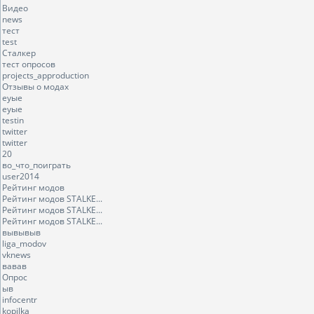
Видео
news
тест
test
Сталкер
тест опросов
projects_approduction
Отзывы о модах
еуые
еуые
testin
twitter
twitter
20
во_что_поиграть
user2014
Рейтинг модов
Рейтинг модов STALKE...
Рейтинг модов STALKE...
Рейтинг модов STALKE...
вывывыв
liga_modov
vknews
вавав
Опрос
ыв
infocentr
kopilka