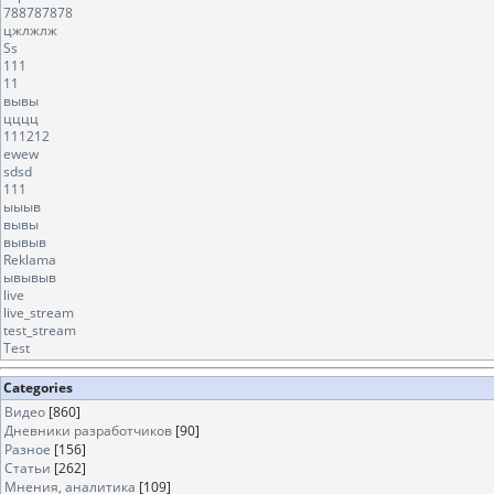
788787878
цжлжлж
Ss
111
11
вывы
цццц
111212
ewew
sdsd
111
ыыыв
вывы
вывыв
Reklama
ывывыв
live
live_stream
test_stream
Test
Categories
Видео
[860]
Дневники разработчиков
[90]
Разное
[156]
Статьи
[262]
Мнения, аналитика
[109]