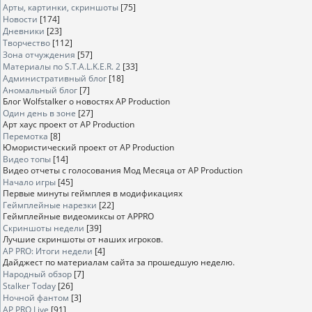
Арты, картинки, скриншоты
[75]
Новости
[174]
Дневники
[23]
Творчество
[112]
Зона отчуждения
[57]
Материалы по S.T.A.L.K.E.R. 2
[33]
Административный блог
[18]
Аномальный блог
[7]
Блог Wolfstalker о новостях AP Production
Один день в зоне
[27]
Арт хаус проект от AP Production
Перемотка
[8]
Юмористический проект от AP Production
Видео топы
[14]
Видео отчеты с голосования Мод Месяца от AP Production
Начало игры
[45]
Первые минуты геймплея в модификациях
Геймплейные нарезки
[22]
Геймплейные видеомиксы от APPRO
Скриншоты недели
[39]
Лучшие скриншоты от наших игроков.
AP PRO: Итоги недели
[4]
Дайджест по материалам сайта за прошедшую неделю.
Народный обзор
[7]
Stalker Today
[26]
Ночной фантом
[3]
AP PRO Live
[91]