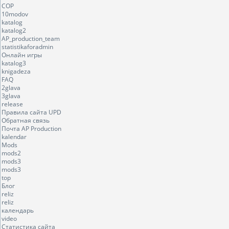
COP
10modov
katalog
katalog2
AP_production_team
statistikaforadmin
Онлайн игры
katalog3
knigadeza
FAQ
2glava
3glava
release
Правила сайта UPD
Обратная связь
Почта AP Production
kalendar
Mods
mods2
mods3
mods3
top
Блог
reliz
reliz
календарь
video
Статистика сайта