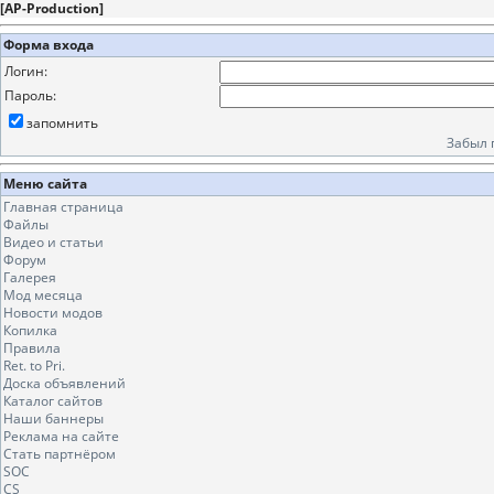
[
AP-Production
]
Форма входа
Логин:
Пароль:
запомнить
Забыл 
Меню сайта
Главная страница
Файлы
Видео и статьи
Форум
Галерея
Мод месяца
Новости модов
Копилка
Правила
Ret. to Pri.
Доска объявлений
Каталог сайтов
Наши баннеры
Реклама на сайте
Стать партнёром
SOC
CS