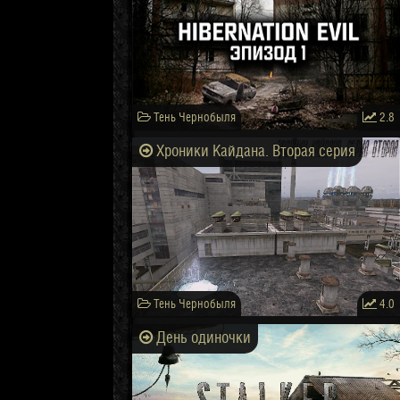
Тень Чернобыля
2.8
Хроники Кайдана. Вторая серия
Тень Чернобыля
4.0
День одиночки