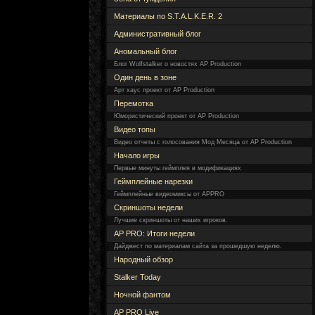
Материалы по S.T.A.L.K.E.R. 2
Административный блог
Аномальный блог
Блог Wolfstalker о новостях AP Production
Один день в зоне
Арт хаус проект от AP Production
Перемотка
Юмористический проект от AP Production
Видео топы
Видео отчеты с голосования Мод Месяца от AP Production
Начало игры
Первые минуты геймплея в модификациях
Геймплейные нарезки
Геймплейные видеомиксы от APPRO
Скриншоты недели
Лучшие скриншоты от наших игроков.
AP PRO: Итоги недели
Дайджест по материалам сайта за прошедшую неделю.
Народный обзор
Stalker Today
Ночной фантом
AP PRO Live