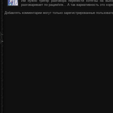
Им нужно тригер разговора перенести хотя-бы на вых
разговаривает по рации/кпк... А так вариативность это хор
Добавлять комментарии могут только зарегистрированные пользоват