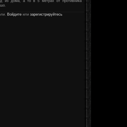
од из дома, а то в 5 метрах от противника
ошо.
ели.
Войдите
или
зарегистрируйтесь