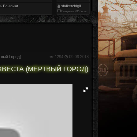
ь Вонючки
stalkerchigil
Созданно:
62
блога
вый Город)
1294
09.06.2018
КВЕСТА (МЁРТВЫЙ ГОРОД)