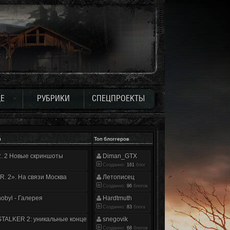
Е
РУБРИКИ
СПЕЦПРОЕКТЫ
и
Топ блоггеров
.R. 2 Новые скриншоты
Diman_GTX
Созданно:
161
блог
.R. 2». На связи Москва
Летописец
Созданно:
96
блогов
nobyl - Галерея
Hardtmuth
Созданно:
83
блога
TALKER 2: уникальные концепт-арты
snegovik
Созданно:
68
блогов