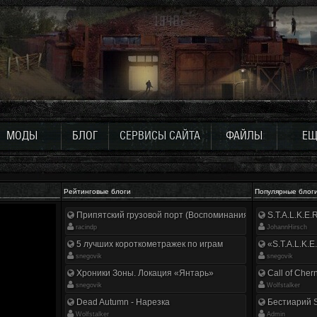
МОДЫ
БЛОГ
СЕРВИСЫ САЙТА
ФАЙЛЫ
ЕЩ
Рейтинговые блоги
Популярные блог
Припятский грузовой порт (Воспоминания ликвидатора)
S.T.A.L.K.E
racindp
JohannHirsch
5 лучших короткометражек по играм
«S.T.A.L.K.E
snegovik
snegovik
Хроники Зоны. Локация «Янтарь»
Call of Cher
snegovik
Wolfstalker
Dead Autumn - Нарезка
Бестиарий S
Wolfstalker
Аdmin