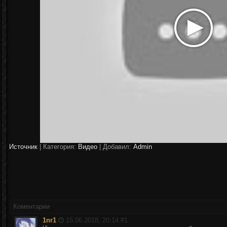
Источник
|
Категория:
Видео
| Добавил:
Аdmin
Коментарии
1nr1
15.06.2018, 20:14 #
1