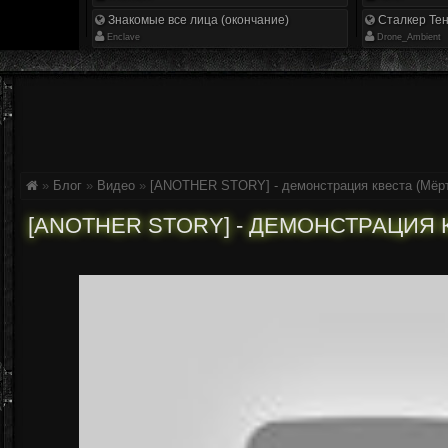
Знакомые все лица (окончание)
Сталкер Тен
Enclave
Drone_Ambient
»
Блог
»
Видео
»
[ANOTHER STORY] - демонстрация квеста (Мёрт
[ANOTHER STORY] - ДЕМОНСТРАЦИЯ 