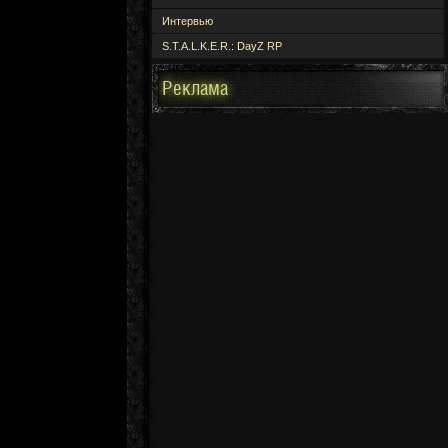
Интервью
S.T.A.L.K.E.R.: DayZ RP
Реклама