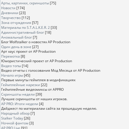
Арты, картинки, скриншоты
[75]
Новости
[174]
Дневники
[23]
Творчество
[112]
Зона отчуждения
[57]
Материалы по S.T.A.L.K.E.R. 2
[33]
Административный блог
[18]
Аномальный блог
[7]
Блог Wolfstalker о новостях AP Production
Один день в зоне
[27]
Арт хаус проект от AP Production
Перемотка
[8]
Юмористический проект от AP Production
Видео топы
[14]
Видео отчеты с голосования Мод Месяца от AP Production
Начало игры
[45]
Первые минуты геймплея в модификациях
Геймплейные нарезки
[22]
Геймплейные видеомиксы от APPRO
Скриншоты недели
[39]
Лучшие скриншоты от наших игроков.
AP PRO: Итоги недели
[4]
Дайджест по материалам сайта за прошедшую неделю.
Народный обзор
[7]
Stalker Today
[26]
Ночной фантом
[3]
AP PRO Live
[91]