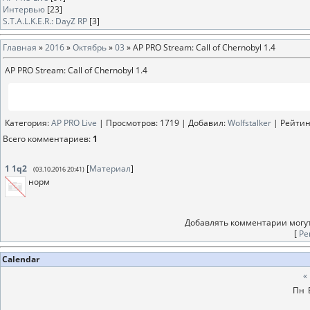
Интервью
[23]
S.T.A.L.K.E.R.: DayZ RP
[3]
Главная
»
2016
»
Октябрь
»
03
» AP PRO Stream: Call of Chernobyl 1.4
AP PRO Stream: Call of Chernobyl 1.4
Категория
:
AP PRO Live
|
Просмотров
: 1719 |
Добавил
:
Wolfstalker
|
Рейтин
Всего комментариев
:
1
1
1q2
[
Материал
]
(03.10.2016 20:41)
норм
Добавлять комментарии могут
[
Ре
Calendar
«
Пн