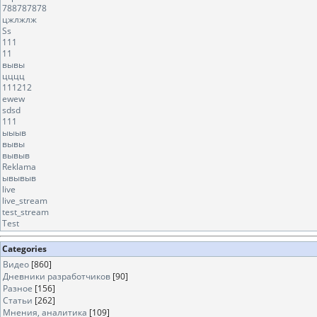
788787878
цжлжлж
Ss
111
11
вывы
цццц
111212
ewew
sdsd
111
ыыыв
вывы
вывыв
Reklama
ывывыв
live
live_stream
test_stream
Test
Categories
Видео
[860]
Дневники разработчиков
[90]
Разное
[156]
Статьи
[262]
Мнения, аналитика
[109]