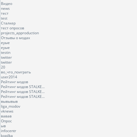
Видео
news
тест
test
Сталкер
тест опросов
projects_approduction
Отзывы о модах
еуые
еуые
testin
twitter
twitter
20
во_что_поиграть
user2014
Рейтинг модов
Рейтинг модов STALKE...
Рейтинг модов STALKE...
Рейтинг модов STALKE...
вывывыв
liga_modov
vknews
вавав
Опрос
ыв
infocentr
kopilka