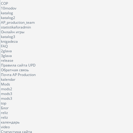
COP
10modov
katalog
katalog2
AP_production_team
statistikaforadmin
Онлайн игры
katalog3
knigadeza
FAQ
2glava
3glava
release
Правила сайта UPD
Обратная связь
Почта AP Production
kalendar
Mods
mods2
mods3
mods3
top
Блог
reliz
reliz
календарь
video
Статистика сайта