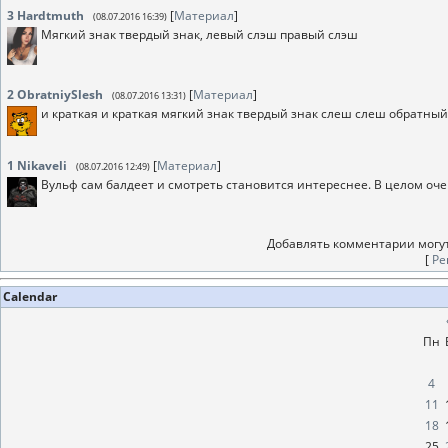
3
Hardtmuth
[
Материал
]
(08.07.2016 16:39)
Мягкий знак твердый знак, левый слэш правый слэш
2
ObratniySlesh
[
Материал
]
(08.07.2016 13:31)
и краткая и краткая мягкий знак твердый знак слеш слеш обратный 
1
Nikaveli
[
Материал
]
(08.07.2016 12:49)
Вульф сам балдеет и смотреть становится интереснее. В целом оч
Добавлять комментарии могут
[
Ре
Calendar
Пн
4
11
18
25