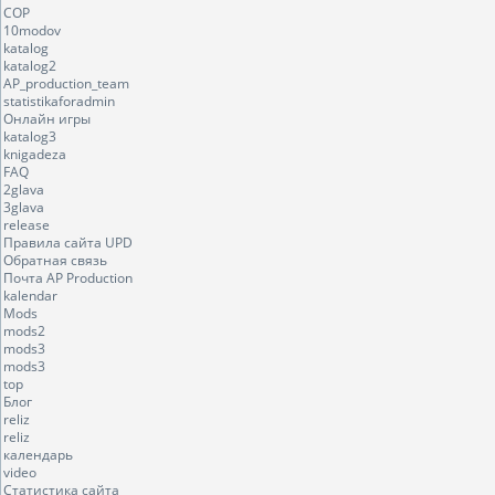
COP
10modov
katalog
katalog2
AP_production_team
statistikaforadmin
Онлайн игры
katalog3
knigadeza
FAQ
2glava
3glava
release
Правила сайта UPD
Обратная связь
Почта AP Production
kalendar
Mods
mods2
mods3
mods3
top
Блог
reliz
reliz
календарь
video
Статистика сайта