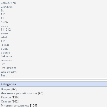
788787878
цжлжлж
Ss
111
11
вывы
цццц
111212
ewew
sdsd
111
ыыыв
вывы
вывыв
Reklama
ывывыв
live
live_stream
test_stream
Test
Categories
Видео
[860]
Дневники разработчиков
[90]
Разное
[156]
Статьи
[262]
Мнения, аналитика
[109]