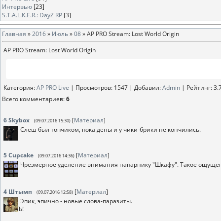
Интервью
[23]
S.T.A.L.K.E.R.: DayZ RP
[3]
Главная
»
2016
»
Июль
»
08
» AP PRO Stream: Lost World Origin
AP PRO Stream: Lost World Origin
Категория
:
AP PRO Live
|
Просмотров
: 1547 |
Добавил
:
Аdmin
|
Рейтинг
:
3.
Всего комментариев
:
6
6
Skybox
[
Материал
]
(09.07.2016 15:30)
Слеш был топчиком, пока деньги у чики-брики не кончились.
5
Cupcake
[
Материал
]
(09.07.2016 14:36)
Чрезмерное уделение внимания напарнику "Шкафу". Такое ощущение
4
Штымп
[
Материал
]
(09.07.2016 12:58)
Эпик, эпично - новые слова-паразиты.
Ъ!