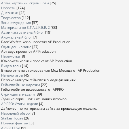
Арты, картинки, скриншоты
[75]
Новости
[174]
Дневники
[23]
Творчество
[112]
Зона отчуждения
[57]
Материалы по S.T.A.L.K.E.R. 2
[33]
Административный блог
[18]
Аномальный блог
[7]
Блог Wolfstalker о новостях AP Production
Один день в зоне
[27]
Арт хаус проект от AP Production
Перемотка
[8]
Юмористический проект от AP Production
Видео топы
[14]
Видео отчеты с голосования Мод Месяца от AP Production
Начало игры
[45]
Первые минуты геймплея в модификациях
Геймплейные нарезки
[22]
Геймплейные видеомиксы от APPRO
Скриншоты недели
[39]
Лучшие скриншоты от наших игроков.
AP PRO: Итоги недели
[4]
Дайджест по материалам сайта за прошедшую неделю.
Народный обзор
[7]
Stalker Today
[26]
Ночной фантом
[3]
AP PRO Live
[91]