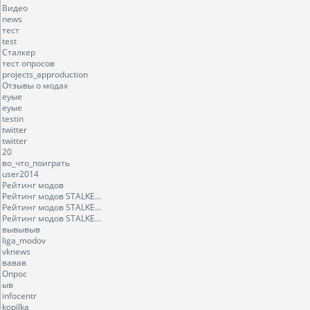
Видео
news
тест
test
Сталкер
тест опросов
projects_approduction
Отзывы о модах
еуые
еуые
testin
twitter
twitter
20
во_что_поиграть
user2014
Рейтинг модов
Рейтинг модов STALKE...
Рейтинг модов STALKE...
Рейтинг модов STALKE...
вывывыв
liga_modov
vknews
вавав
Опрос
ыв
infocentr
kopilka