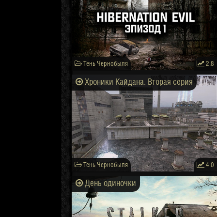
Тень Чернобыля
2.8
Хроники Кайдана. Вторая серия
Тень Чернобыля
4.0
День одиночки