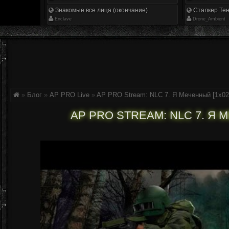
Знакомые все лица (окончание)
Сталкер Тен
Enclave
Drone_Ambient
»
Блог
»
AP PRO Live
»
AP PRO Stream: NLC 7. Я Меченный [1x02
AP PRO STREAM: NLC 7. Я 