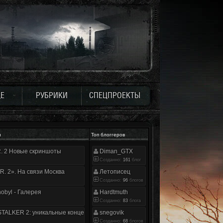
Е
РУБРИКИ
СПЕЦПРОЕКТЫ
и
Топ блоггеров
.R. 2 Новые скриншоты
Diman_GTX
Созданно:
161
блог
.R. 2». На связи Москва
Летописец
Созданно:
96
блогов
nobyl - Галерея
Hardtmuth
Созданно:
83
блога
TALKER 2: уникальные концепт-арты
snegovik
Созданно:
68
блогов