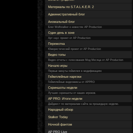
Материалы по S.T.A.L.K.E.R. 2
Административный блог
Аномальный блог
Блог Wolfstalker о новостях AP Production
Один день в зоне
Арт хаус проект от AP Production
Перемотка
Юмористический проект от AP Production
Видео топы
Видео отчеты с голосования Мод Месяца от AP Production
Начало игры
Первые минуты геймплея в модификациях
Геймплейные нарезки
Геймплейные видеомиксы от APPRO
Скриншоты недели
Лучшие скриншоты от наших игроков.
AP PRO: Итоги недели
Дайджест по материалам сайта за прошедшую неделю.
Народный обзор
Stalker Today
Ночной фантом
AP PRO Live