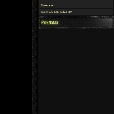
Интервью
S.T.A.L.K.E.R.: DayZ RP
Реклама