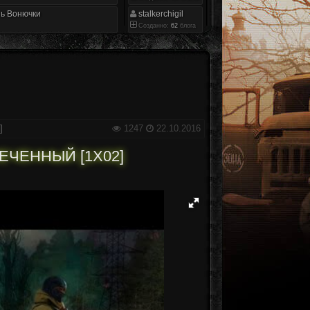
ь Вонючки
stalkerchigil
Созданно:
62
блога
]
1247
22.10.2016
МЕЧЕННЫЙ [1X02]