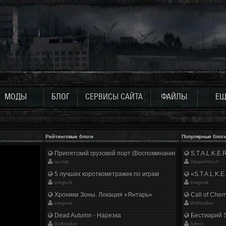
МОДЫ
БЛОГ
СЕРВИСЫ САЙТА
ФАЙЛЫ
ЕЩ
Рейтинговые блоги
Популярные блог
Припятский грузовой порт (Воспоминания ликвидатора)
S.T.A.L.K.E
racindp
JohannHirsch
5 лучших короткометражек по играм
«S.T.A.L.K.E
snegovik
snegovik
Хроники Зоны. Локация «Янтарь»
Call of Cher
snegovik
Wolfstalker
Dead Autumn - Нарезка
Бестиарий S
Wolfstalker
Аdmin