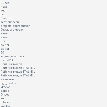
Видео
news
тест
test
Сталкер
тест опросов
projects_approduction
Отзывы о модах
еуые
еуые
testin
twitter
twitter
20
во_что_поиграть
user2014
Рейтинг модов
Рейтинг модов STALKE...
Рейтинг модов STALKE...
Рейтинг модов STALKE...
вывывыв
liga_modov
vknews
вавав
Опрос
ыв
infocentr
kopilka