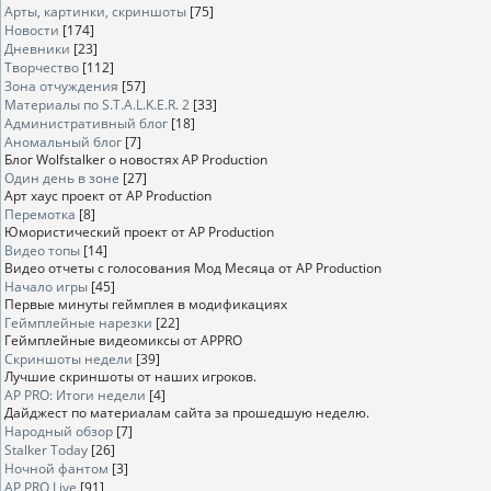
Арты, картинки, скриншоты
[75]
Новости
[174]
Дневники
[23]
Творчество
[112]
Зона отчуждения
[57]
Материалы по S.T.A.L.K.E.R. 2
[33]
Административный блог
[18]
Аномальный блог
[7]
Блог Wolfstalker о новостях AP Production
Один день в зоне
[27]
Арт хаус проект от AP Production
Перемотка
[8]
Юмористический проект от AP Production
Видео топы
[14]
Видео отчеты с голосования Мод Месяца от AP Production
Начало игры
[45]
Первые минуты геймплея в модификациях
Геймплейные нарезки
[22]
Геймплейные видеомиксы от APPRO
Скриншоты недели
[39]
Лучшие скриншоты от наших игроков.
AP PRO: Итоги недели
[4]
Дайджест по материалам сайта за прошедшую неделю.
Народный обзор
[7]
Stalker Today
[26]
Ночной фантом
[3]
AP PRO Live
[91]