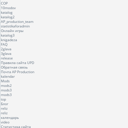
COP
10modov
katalog
katalog2
AP_production_team
statistikaforadmin
Онлайн игры
katalog3
knigadeza
FAQ
2glava
3glava
release
Правила сайта UPD
Обратная связь
Почта AP Production
kalendar
Mods
mods2
mods3
mods3
top
Блог
reliz
reliz
календарь
video
Статистика сайта