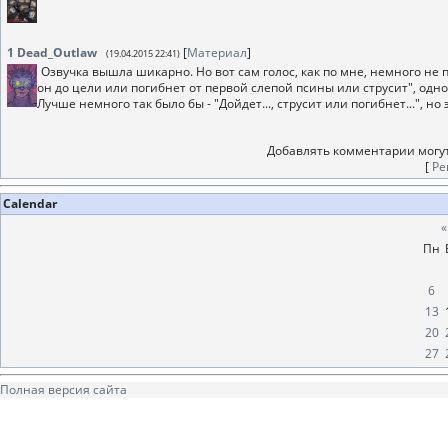
1
Dead_Outlaw
[
Материал
]
(19.04.2015 22:41)
Озвучка вышла шикарно. Но вот сам голос, как по мне, немного не 
он до цели или погибнет от первой слепой псины или струсит", одн
Лучше немного так было бы - "Дойдет..., струсит или погибнет...", но э
Добавлять комментарии могут
[
Ре
Calendar
«
Пн
6
13
20
27
Полная версия сайта