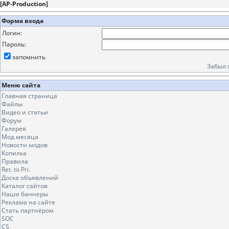
[
AP-Production
]
Форма входа
Логин:
Пароль:
запомнить
Забыл 
Меню сайта
Главная страница
Файлы
Видео и статьи
Форум
Галерея
Мод месяца
Новости модов
Копилка
Правила
Ret. to Pri.
Доска объявлений
Каталог сайтов
Наши баннеры
Реклама на сайте
Стать партнёром
SOC
CS