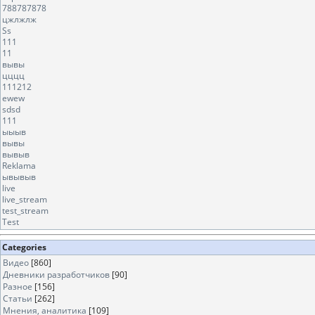
788787878
цжлжлж
Ss
111
11
вывы
цццц
111212
ewew
sdsd
111
ыыыв
вывы
вывыв
Reklama
ывывыв
live
live_stream
test_stream
Test
Categories
Видео
[860]
Дневники разработчиков
[90]
Разное
[156]
Статьи
[262]
Мнения, аналитика
[109]