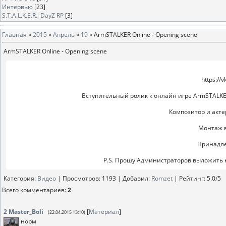
Интервью
[23]
S.T.A.L.K.E.R.: DayZ RP
[3]
Главная
»
2015
»
Апрель
»
19
» ArmSTALKER Online - Opening scene
ArmSTALKER Online - Opening scene
https://
Вступительный ролик к онлайн игре ArmSTALKE
Композитор и акте
Монтаж в
Принадле
P.S. Прошу Администраторов выложить н
Категория
:
Видео
|
Просмотров
: 1193 |
Добавил
:
Romzet
|
Рейтинг
:
5.0
/
5
Всего комментариев
:
2
2
Master_Boli
[
Материал
]
(22.04.2015 13:10)
норм