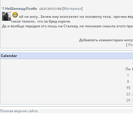
1
НеШелещуОсобо
[
Материал
]
(26.07.2019 21:00)
ой не могу.. Зачем ему экзоскелет на половину тела.. причем 
такое тяжело.. что за бред короче.
Да и вообще пародия это лишь на Сталкер, не понимаю смысла этого про
Добавлять комментарии могут
[
Ре
Calendar
Пн
1
8
15
22
29
Полная версия сайта