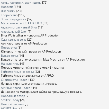
Арты, картинки, скриншоты
[75]
Новости
[174]
Дневники
[23]
Творчество
[112]
Зона отчуждения
[57]
Материалы по S.T.A.L.K.E.R. 2
[33]
Административный блог
[18]
Аномальный блог
[7]
Блог Wolfstalker о новостях AP Production
Один день в зоне
[27]
Арт хаус проект от AP Production
Перемотка
[8]
Юмористический проект от AP Production
Видео топы
[14]
Видео отчеты с голосования Мод Месяца от AP Production
Начало игры
[45]
Первые минуты геймплея в модификациях
Геймплейные нарезки
[22]
Геймплейные видеомиксы от APPRO
Скриншоты недели
[39]
Лучшие скриншоты от наших игроков.
AP PRO: Итоги недели
[4]
Дайджест по материалам сайта за прошедшую неделю.
Народный обзор
[7]
Stalker Today
[26]
Ночной фантом
[3]
AP PRO Live
[91]