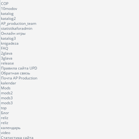
COP
10modov
katalog
katalog2
AP_production_team
statistikaforadmin
Онлайн игры
katalog3
knigadeza
FAQ
2glava
3glava
release
Правила сайта UPD
Обратная связь
Почта AP Production
kalendar
Mods
mods2
mods3
mods3
top
Блог
reliz
reliz
календарь
video
Статистика сайта