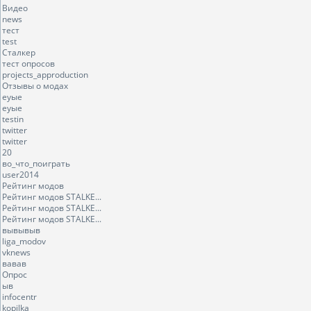
Видео
news
тест
test
Сталкер
тест опросов
projects_approduction
Отзывы о модах
еуые
еуые
testin
twitter
twitter
20
во_что_поиграть
user2014
Рейтинг модов
Рейтинг модов STALKE...
Рейтинг модов STALKE...
Рейтинг модов STALKE...
вывывыв
liga_modov
vknews
вавав
Опрос
ыв
infocentr
kopilka