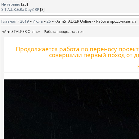
Интервью
[23]
S.T.A.L.K.E.R.: DayZ RP
[3]
Главная
»
2019
»
Июль
»
26
» «ArmSTALKER Online» - Работа продолжается
«ArmSTALKER Online» - Работа продолжается
Продолжается работа по переносу проект
совершили первый поход от де