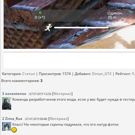
Категория
:
Статьи
|
Просмотров
: 1574 |
Добавил
:
Diman_GTX
|
Рейтинг
:
1
Всего комментариев
:
3
3
xxnextenxx
[
Материал
]
(27.07.2019 13:23)
Команда разработчиков этого мода, если у вас будет нужда в тесте
2
Zima_Rus
[
Материал
]
(27.07.2019 08:48)
Класс! На некоторые скрины подумала, что это натур.фотки