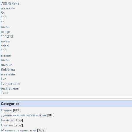
788787878
цжлжлж
Ss
111
11
вывы
цццц
111212
ewew
sdsd
111
ыыыв
вывы
вывыв
Reklama
ывывыв
live
live_stream
test_stream
Test
Categories
Видео
[860]
Дневники разработчиков
[90]
Разное
[156]
Статьи
[262]
Мнения, аналитика
[109]