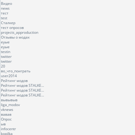
Видео
news
тест
test
Сталкер
тест опросов
projects_approduction
Отзывы о модах
еуые
еуые
testin
twitter
twitter
20
во_что_поиграть
user2014
Рейтинг модов
Рейтинг модов STALKE...
Рейтинг модов STALKE...
Рейтинг модов STALKE...
вывывыв
liga_modov
vknews
вавав
Опрос
ыв
infocentr
kopilka