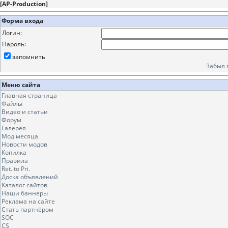
[
AP-Production
]
Форма входа
Логин:
Пароль:
запомнить
Забыл 
Меню сайта
Главная страница
Файлы
Видео и статьи
Форум
Галерея
Мод месяца
Новости модов
Копилка
Правила
Ret. to Pri.
Доска объявлений
Каталог сайтов
Наши баннеры
Реклама на сайте
Стать партнёром
SOC
CS