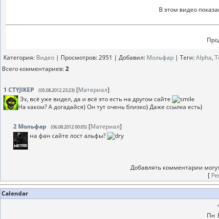
В этом видео показ
Про
Категория
:
Видео
|
Просмотров
: 2951 |
Добавил
:
Мольфар
|
Теги
:
Alpha
,
Т
Всего комментариев
:
2
1
CTYJIKEP
[
Материал
]
(05.08.2012 23:23)
Эх, всё уже видел, да и всё это есть на другом сайте
На каком? А догадайся) Он тут очень близко) Даже ссылка есть)
2
Мольфар
[
Материал
]
(06.08.2012 00:05)
на фан сайте лост альфы?
Добавлять комментарии могут
[
Ре
Calendar
Пн