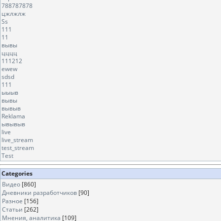
788787878
цжлжлж
Ss
111
11
вывы
цццц
111212
ewew
sdsd
111
ыыыв
вывы
вывыв
Reklama
ывывыв
live
live_stream
test_stream
Test
Categories
Видео
[860]
Дневники разработчиков
[90]
Разное
[156]
Статьи
[262]
Мнения, аналитика
[109]