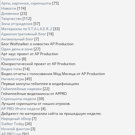
Арты, картинки, скриншоты
[75]
Новости
[174]
Дневники
[23]
Творчество
[112]
Зона отчуждения
[57]
Материалы по S.T.A.L.K.E.R. 2
[33]
Административный блог
[18]
Аномальный блог
[7]
Блог Wolfstalker о новостях AP Production
Один день в зоне
[27]
Арт хаус проект от AP Production
Перемотка
[8]
Юмористический проект от AP Production
Видео топы
[14]
Видео отчеты с голосования Мод Месяца от AP Production
Начало игры
[45]
Первые минуты геймплея в модификациях
Геймплейные нарезки
[22]
Геймплейные видеомиксы от APPRO
Скриншоты недели
[39]
Лучшие скриншоты от наших игроков.
AP PRO: Итоги недели
[4]
Дайджест по материалам сайта за прошедшую неделю.
Народный обзор
[7]
Stalker Today
[26]
Ночной фантом
[3]
AP PRO Live
[91]