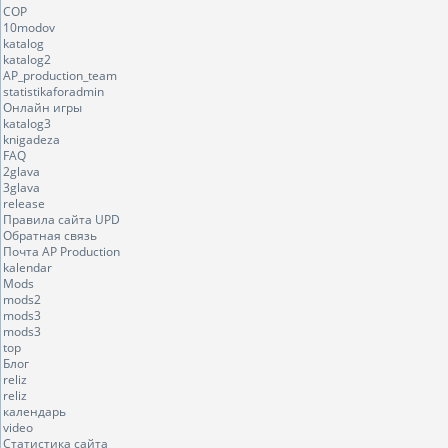
COP
10modov
katalog
katalog2
AP_production_team
statistikaforadmin
Онлайн игры
katalog3
knigadeza
FAQ
2glava
3glava
release
Правила сайта UPD
Обратная связь
Почта AP Production
kalendar
Mods
mods2
mods3
mods3
top
Блог
reliz
reliz
календарь
video
Статистика сайта