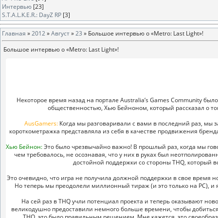
Интервью
[23]
S.T.A.L.K.E.R.: DayZ RP
[3]
Главная
»
2012
»
Август
»
23
» Большое интервью о «Metro: Last Light»!
Большое интервью о «Metro: Last Light»!
Некоторое время назад на портале Australia’s Games Community был
общественностью, Хью Бейноном, который рассказал о том, 
AusGamers:
Когда мы разговаривали с вами в последний раз, мы з
короткометражка представляла из себя в качестве продвижения бренда.
Хью Бейнон:
Это было чрезвычайно важно! В прошлый раз, когда мы гово
чем требовалось, не осознавая, что у них в руках был неотполирова
достойной поддержки со стороны THQ, который 
Это очевидно, что игра не получила должной поддержки в свое время но,
Но теперь мы преодолели миллионный тираж (и это только на PC), и 
На сей раз в THQ учли потенциал проекта и теперь оказывают нов
великодушно предоставили немного больше времени, чтобы добиться 
THQ, это было правильным решением. Мне кажется, это своеобраз