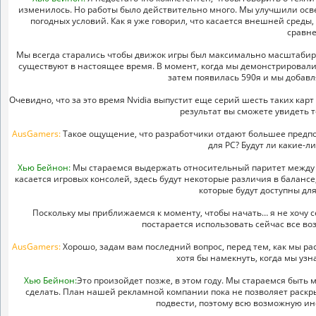
изменилось. Но работы было действительно много. Мы улучшили осве
погодных условий. Как я уже говорил, что касается внешней сред
сравне
Мы всегда старались чтобы движок игры был максимально масштабир
существуют в настоящее время. В момент, когда мы демонстрировали
затем появилась 590я и мы добав
Очевидно, что за это время Nvidia выпустит еще серий шесть таких карт
результат вы сможете увидеть 
AusGamers:
Такое ощущение, что разработчики отдают большее предпоч
для PC? Будут ли какие-л
Хью Бейнон:
Мы стараемся выдержать относительный паритет между ко
касается игровых консолей, здесь будут некоторые различия в баланс
которые будут доступны для
Поскольку мы приближаемся к моменту, чтобы начать… я не хочу с
постарается использовать сейчас все во
AusGamers:
Хорошо, задам вам последний вопрос, перед тем, как мы ра
хотя бы намекнуть, когда мы уз
Хью Бейнон:
Это произойдет позже, в этом году. Мы стараемся быть 
сделать. План нашей рекламной компании пока не позволяет раскры
подвести, поэтому всю возможную и