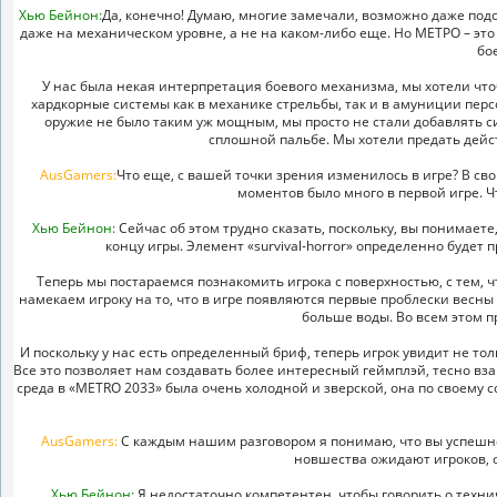
Хью Бейнон:
Да, конечно! Думаю, многие замечали, возможно даже подс
даже на механическом уровне, а не на каком-либо еще. Но МЕТРО – эт
бо
У нас была некая интерпретация боевого механизма, мы хотели что
хардкорные системы как в механике стрельбы, так и в амуниции пер
оружие не было таким уж мощным, мы просто не стали добавлять 
сплошной пальбе. Мы хотели предать дейст
AusGamers:
Что еще, с вашей точки зрения изменилось в игре? В сво
моментов было много в первой игре. Ч
Хью Бейнон:
Сейчас об этом трудно сказать, поскольку, вы понимаете
концу игры. Элемент «survival-horror» определенно будет 
Теперь мы постараемся познакомить игрока с поверхностью, с тем, 
намекаем игроку на то, что в игре появляются первые проблески весны
больше воды. Во всем этом п
И поскольку у нас есть определенный бриф, теперь игрок увидит не то
Все это позволяет нам создавать более интересный геймплэй, тесно 
среда в «METRO 2033» была очень холодной и зверской, она по своему с
AusGamers:
С каждым нашим разговором я понимаю, что вы успешно
новшества ожидают игроков,
Хью Бейнон:
Я недостаточно компетентен, чтобы говорить о технич