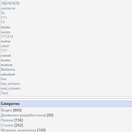
788787878
цжлжлж
Ss
111
11
вывы
цццц
111212
ewew
sdsd
111
ыыыв
вывы
вывыв
Reklama
ывывыв
live
live_stream
test_stream
Test
Categories
Видео
[860]
Дневники разработчиков
[90]
Разное
[156]
Статьи
[262]
Мнения, аналитика
[109]