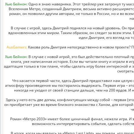
Хью Бейнон:
Одно я знаю наверняка. Этот трейлер уже затронул ту масс
Вселенная Метро, созданный Дмитрием, весьма активно расширяется,
роман, он позволил другим авторам, не только в России, но и во все
на
В случае с игрой, здесь Дмитрий поднялся на новый уровень. Он пр
вдохновленных этим миром. Таким образом, он следит за всем этим.
идеи Дмитрия, его взгляд на то
AusGamers:
Какова роль Дмитрия непосредственно в новом проекте? По
Хью Бейнон:
В случае с новой игрой, это был действительно плотный пр
книга, уже написанная история. Если вы читали книгу и играли в игр
адаптация только в том плане, чтобы сделать игру более интересной и
смотреть,
Что касается первой части, здесь Дмитрий предоставил нам целую
атмосферу произведения мы постарались выдержать. Первая игра – это
никогда не уходил от своей станции дальше, чем на 200 ярдов. И 
Здесь у него есть две догмы, конфликтующих между собой – первая (это 
он приобретает уже во время близкого знакомства с Ханом, для которой
ч
Роман «Метро 2033» имеет более циничный финал, нежели игра. И эт
возможность интерпретировать события, сделать собстве
В итоге, когда мы взялись за «Metro: Last Light», мы поняли, что 