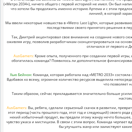
(«Метро 2034»), ничего общего с первой историей не имел. Он был нап
что хотели бы продолжить именно историю Артема и с этим предло
линией, в которой хара
Мы ввели некоторые новшества в «Metro: Last Light», которые развива
последствиями своего принятого решения в пер
Так, Дмитрий акцентировал свое внимание на создание нового сюже
оживляя игру, позволив разработчикам сконцентрироваться на основн
отличался от первого и 
AusGamers:
Кроме опыта, полученного при создании первой игры,
обогатилась команда? Появилось ли дополнительное финансировани
Хью Бейнон:
Команда, которая работала над «METRO 2033» состояла и
Вдобавок ко всему, огромное количество ресурсов выделила непосред
что позволяет н
Таким образом, сейчас прикладывается значительно больше усилий 
настоя
AusGamers:
Вы, ребята, сделали серьезный скачок в развитии, преврати
этот период (часть прошлого года, этот год и следующий) своего рода
некий избыточный продукт, вы предали этому жанру нечто большее,
чувство ужаса и мистицизм. В связи с этим вопрос. Команда черпает 
бы улучшить жанр или заимствуют какие-