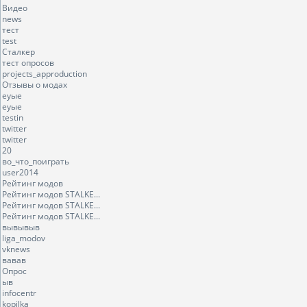
Видео
news
тест
test
Сталкер
тест опросов
projects_approduction
Отзывы о модах
еуые
еуые
testin
twitter
twitter
20
во_что_поиграть
user2014
Рейтинг модов
Рейтинг модов STALKE...
Рейтинг модов STALKE...
Рейтинг модов STALKE...
вывывыв
liga_modov
vknews
вавав
Опрос
ыв
infocentr
kopilka