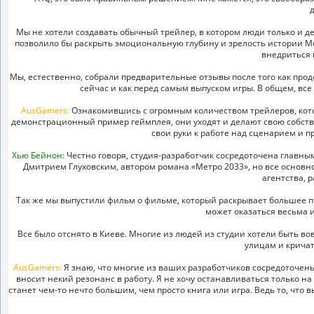
Мы не хотели создавать обычный трейлер, в котором люди только и дела
позволило бы раскрыть эмоциональную глубину и зрелость истории Ме
внедриться 
Мы, естественно, собрали предварительные отзывы после того как прод
сейчас и как перед самым выпуском игры. В общем, все 
AusGamers:
Ознакомившись с огромным количеством трейлеров, котор
демонстрационный пример геймплея, они уходят и делают свою собст
свои руки к работе над сценарием и 
Хью Бейнон:
Честно говоря, студия-разработчик сосредоточена главным
Дмитрием Глуховским, автором романа «Метро 2033», но все основн
агентства, 
Так же мы выпустили фильм о фильме, который раскрывает большее пр
может оказаться весьма 
Все было отснято в Киеве. Многие из людей из студии хотели быть в
улицам и кричат
AusGamers:
Я знаю, что многие из ваших разработчиков сосредоточены 
вносит некий резонанс в работу. Я не хочу останавливаться только на
станет чем-то нечто большим, чем просто книга или игра. Ведь то, чт