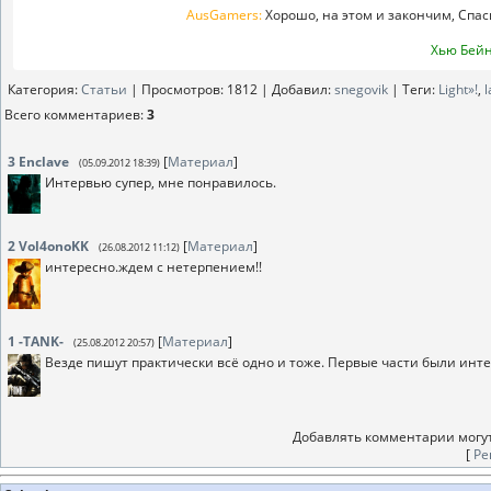
AusGamers:
Хорошо, на этом и закончим, Спас
Хью Бейн
Категория
:
Статьи
|
Просмотров
: 1812 |
Добавил
:
snegovik
|
Теги
:
Light»!
,
l
Всего комментариев
:
3
3
Enclave
[
Материал
]
(05.09.2012 18:39)
Интервью супер, мне понравилось.
2
Vol4onoKK
[
Материал
]
(26.08.2012 11:12)
интересно.ждем с нетерпением!!
1
-TANK-
[
Материал
]
(25.08.2012 20:57)
Везде пишут практически всё одно и тоже. Первые части были инте
Добавлять комментарии могут
[
Ре