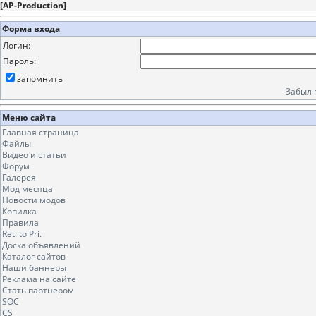
[
AP-Production
]
Форма входа
Логин:
Пароль:
запомнить
Забыл 
Меню сайта
Главная страница
Файлы
Видео и статьи
Форум
Галерея
Мод месяца
Новости модов
Копилка
Правила
Ret. to Pri.
Доска объявлений
Каталог сайтов
Наши баннеры
Реклама на сайте
Стать партнёром
SOC
CS