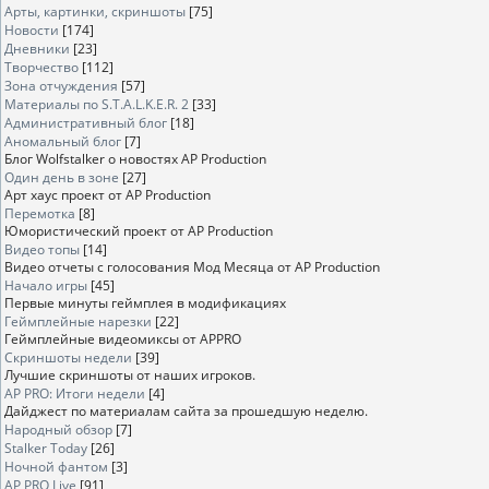
Арты, картинки, скриншоты
[75]
Новости
[174]
Дневники
[23]
Творчество
[112]
Зона отчуждения
[57]
Материалы по S.T.A.L.K.E.R. 2
[33]
Административный блог
[18]
Аномальный блог
[7]
Блог Wolfstalker о новостях AP Production
Один день в зоне
[27]
Арт хаус проект от AP Production
Перемотка
[8]
Юмористический проект от AP Production
Видео топы
[14]
Видео отчеты с голосования Мод Месяца от AP Production
Начало игры
[45]
Первые минуты геймплея в модификациях
Геймплейные нарезки
[22]
Геймплейные видеомиксы от APPRO
Скриншоты недели
[39]
Лучшие скриншоты от наших игроков.
AP PRO: Итоги недели
[4]
Дайджест по материалам сайта за прошедшую неделю.
Народный обзор
[7]
Stalker Today
[26]
Ночной фантом
[3]
AP PRO Live
[91]