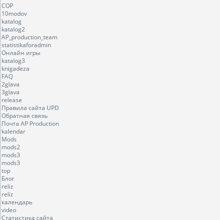
COP
10modov
katalog
katalog2
AP_production_team
statistikaforadmin
Онлайн игры
katalog3
knigadeza
FAQ
2glava
3glava
release
Правила сайта UPD
Обратная связь
Почта AP Production
kalendar
Mods
mods2
mods3
mods3
top
Блог
reliz
reliz
календарь
video
Статистика сайта