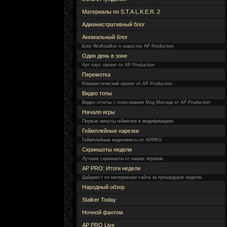
Материалы по S.T.A.L.K.E.R. 2
Административный блог
Аномальный блог
Блог Wolfstalker о новостях AP Production
Один день в зоне
Арт хаус проект от AP Production
Перемотка
Юмористический проект от AP Production
Видео топы
Видео отчеты с голосования Мод Месяца от AP Production
Начало игры
Первые минуты геймплея в модификациях
Геймплейные нарезки
Геймплейные видеомиксы от APPRO
Скриншоты недели
Лучшие скриншоты от наших игроков.
AP PRO: Итоги недели
Дайджест по материалам сайта за прошедшую неделю.
Народный обзор
Stalker Today
Ночной фантом
AP PRO Live