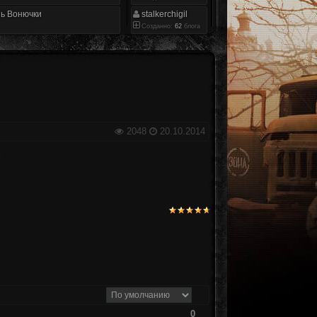
ь Вонючки
stalkerchigil
Созданно:
62
блога
2048
20.10.2014
0