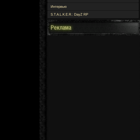
Интервью
S.T.A.L.K.E.R.: DayZ RP
Реклама