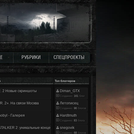
Е
РУБРИКИ
СПЕЦПРОЕКТЫ
и
Топ блоггеров
.R. 2 Новые скриншоты
Diman_GTX
Созданно:
161
блог
.R. 2». На связи Москва
Летописец
Созданно:
96
блогов
nobyl - Галерея
Hardtmuth
Созданно:
83
блога
TALKER 2: уникальные концепт-арты
snegovik
Созданно:
68
блогов