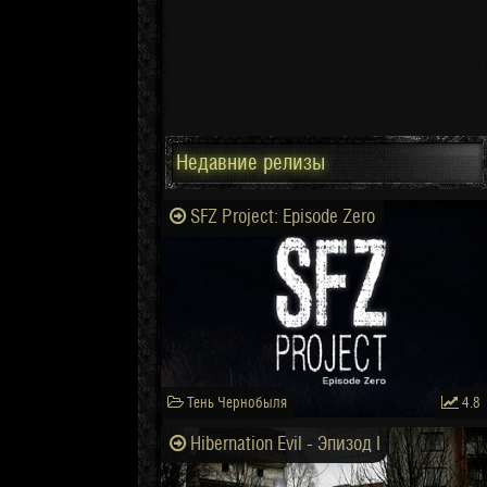
Недавние релизы
SFZ Project: Episode Zero
Тень Чернобыля
4.8
Hibernation Evil - Эпизод I