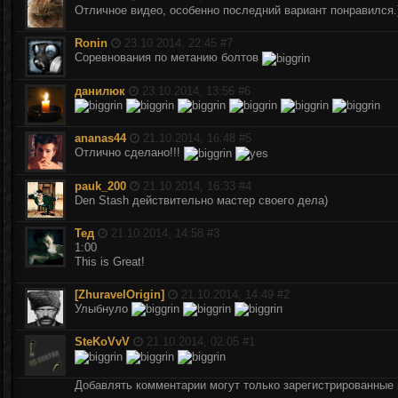
Отличное видео, особенно последний вариант понравился.
Ronin
23.10.2014, 22:45 #
7
Соревнования по метанию болтов
данилюк
23.10.2014, 13:56 #
6
ananas44
21.10.2014, 16:48 #
5
Отлично сделано!!!
pauk_200
21.10.2014, 16:33 #
4
Den Stash действительно мастер своего дела)
Тед
21.10.2014, 14:58 #
3
1:00
This is Great!
[ZhuravelOrigin]
21.10.2014, 14:49 #
2
Улыбнуло
SteKoVvV
21.10.2014, 02:05 #
1
Добавлять комментарии могут только зарегистрированные