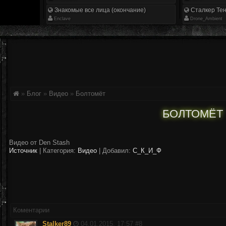
Знакомые все лица (окончание)
Сталкер Тен
Enclave
Drone_Ambient
»
Блог
»
Видео
»
Болтомёт
БОЛТОМЁТ
Видео от Den Stash
Источник
|
Категория:
Видео
| Добавил:
С_К_И_Ф
Коментарии
Stalker89
04.01.2015, 17:57 #
8