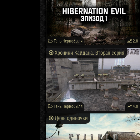
Тень Чернобыля
2.8
Хроники Кайдана. Вторая серия
Тень Чернобыля
4.0
День одиночки