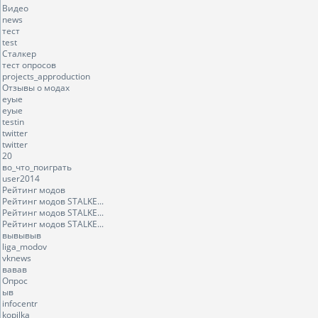
Видео
news
тест
test
Сталкер
тест опросов
projects_approduction
Отзывы о модах
еуые
еуые
testin
twitter
twitter
20
во_что_поиграть
user2014
Рейтинг модов
Рейтинг модов STALKE...
Рейтинг модов STALKE...
Рейтинг модов STALKE...
вывывыв
liga_modov
vknews
вавав
Опрос
ыв
infocentr
kopilka