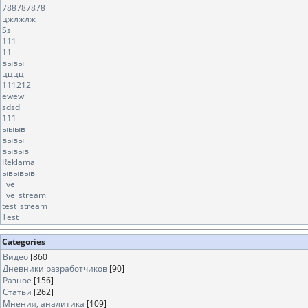
788787878
цжлжлж
Ss
111
11
вывы
цццц
111212
ewew
sdsd
111
ыыыв
вывы
вывыв
Reklama
ывывыв
live
live_stream
test_stream
Test
Categories
Видео
[860]
Дневники разработчиков
[90]
Разное
[156]
Статьи
[262]
Мнения, аналитика
[109]