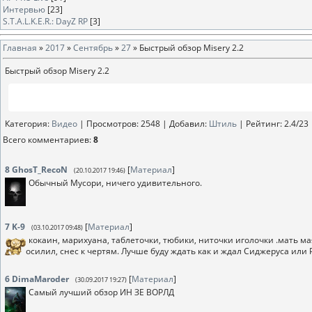
Интервью
[23]
S.T.A.L.K.E.R.: DayZ RP
[3]
Главная
»
2017
»
Сентябрь
»
27
» Быстрый обзор Misery 2.2
Быстрый обзор Misery 2.2
Категория
:
Видео
|
Просмотров
: 2548 |
Добавил
:
Штиль
|
Рейтинг
:
2.4
/
23
Всего комментариев
:
8
8
GhosT_RecoN
[
Материал
]
(20.10.2017 19:46)
Обычный Мусори, ничего удивительного.
7
K-9
[
Материал
]
(03.10.2017 09:48)
кокаин, марихуана, таблеточки, тюбики, ниточки иголочки .мать мая
осилил, снес к чертям. Лучше буду ждать как и ждал Сиджеруса или 
6
DimaMaroder
[
Материал
]
(30.09.2017 19:27)
Самый лучший обзор ИН ЗЕ ВОРЛД