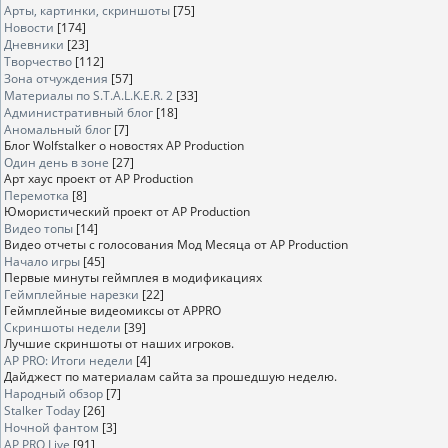
Арты, картинки, скриншоты
[75]
Новости
[174]
Дневники
[23]
Творчество
[112]
Зона отчуждения
[57]
Материалы по S.T.A.L.K.E.R. 2
[33]
Административный блог
[18]
Аномальный блог
[7]
Блог Wolfstalker о новостях AP Production
Один день в зоне
[27]
Арт хаус проект от AP Production
Перемотка
[8]
Юмористический проект от AP Production
Видео топы
[14]
Видео отчеты с голосования Мод Месяца от AP Production
Начало игры
[45]
Первые минуты геймплея в модификациях
Геймплейные нарезки
[22]
Геймплейные видеомиксы от APPRO
Скриншоты недели
[39]
Лучшие скриншоты от наших игроков.
AP PRO: Итоги недели
[4]
Дайджест по материалам сайта за прошедшую неделю.
Народный обзор
[7]
Stalker Today
[26]
Ночной фантом
[3]
AP PRO Live
[91]