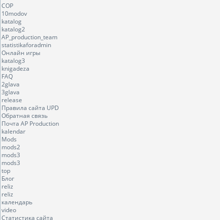
COP
10modov
katalog
katalog2
AP_production_team
statistikaforadmin
Онлайн игры
katalog3
knigadeza
FAQ
2glava
3glava
release
Правила сайта UPD
Обратная связь
Почта AP Production
kalendar
Mods
mods2
mods3
mods3
top
Блог
reliz
reliz
календарь
video
Статистика сайта