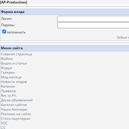
[
AP-Production
]
Форма входа
Логин:
Пароль:
запомнить
Забыл 
Меню сайта
Главная страница
Файлы
Видео и статьи
Форум
Галерея
Мод месяца
Новости модов
Копилка
Правила
Ret. to Pri.
Доска объявлений
Каталог сайтов
Наши баннеры
Реклама на сайте
Стать партнёром
SOC
CS