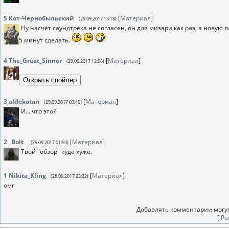
5
Кот-Чернобыльский
[
Материал
]
(29.09.2017 13:18)
Ну насчёт саундтрека не согласен, он для мизари как раз, а новую 
5 минут сделать.
4
The_Great_Sinner
[
Материал
]
(29.09.2017 12:06)
3
aldekotan
[
Материал
]
(29.09.2017 03:40)
И... что это?
2
_Bolt_
[
Материал
]
(29.09.2017 01:50)
Твой "обзор" куда хуже.
1
Nikita_Kling
[
Материал
]
(28.09.2017 23:32)
омг
Добавлять комментарии могут
[
Ре