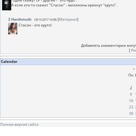
Одни скажут LP - другие - "это чудо".
А если кто-то скажет "Стасон" - миллионы крикнут "круто".
2
Hardtmuth
[
Материал
]
(30.10.2017 16:08)
Стасон - это круто!
Добавлять комментарии могут
[
Ре
Calendar
«
Пн
2
9
16
23
30
Полная версия сайта