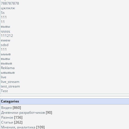
788787878
цжлжлж
Ss
111
11
вывы
цццц
111212
ewew
sdsd
111
ыыыв
вывы
вывыв
Reklama
ывывыв
live
live_stream
test_stream
Test
Categories
Видео
[860]
Дневники разработчиков
[90]
Разное
[156]
Статьи
[262]
Мнения, аналитика
[109]