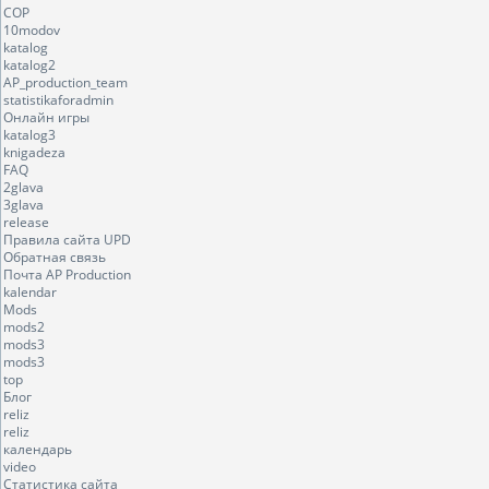
COP
10modov
katalog
katalog2
AP_production_team
statistikaforadmin
Онлайн игры
katalog3
knigadeza
FAQ
2glava
3glava
release
Правила сайта UPD
Обратная связь
Почта AP Production
kalendar
Mods
mods2
mods3
mods3
top
Блог
reliz
reliz
календарь
video
Статистика сайта