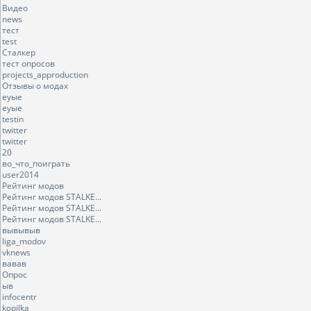
Видео
news
тест
test
Сталкер
тест опросов
projects_approduction
Отзывы о модах
еуые
еуые
testin
twitter
twitter
20
во_что_поиграть
user2014
Рейтинг модов
Рейтинг модов STALKE...
Рейтинг модов STALKE...
Рейтинг модов STALKE...
вывывыв
liga_modov
vknews
вавав
Опрос
ыв
infocentr
kopilka