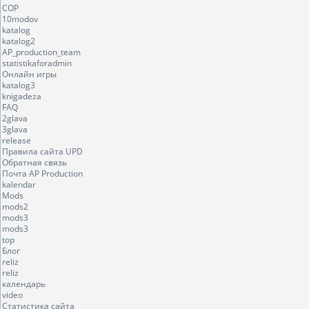
COP
10modov
katalog
katalog2
AP_production_team
statistikaforadmin
Онлайн игры
katalog3
knigadeza
FAQ
2glava
3glava
release
Правила сайта UPD
Обратная связь
Почта AP Production
kalendar
Mods
mods2
mods3
mods3
top
Блог
reliz
reliz
календарь
video
Статистика сайта