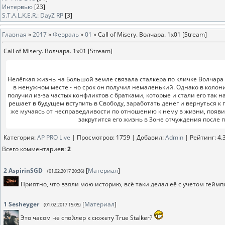
Интервью
[23]
S.T.A.L.K.E.R.: DayZ RP
[3]
Главная
»
2017
»
Февраль
»
01
» Call of Misery. Волчара. 1x01 [Stream]
Call of Misery. Волчара. 1x01 [Stream]
Нелёгкая жизнь на Большой земле связала сталкера по кличке Волчара 
в ненужном месте - но срок он получил немаленький. Однако в колони
получил из-за частых конфликтов с братками, которые и стали его так 
решает в будущем вступить в Свободу, заработать денег и вернуться к
же мучаясь от несправедливости по отношению к нему в жизни, появит
закрутится его жизнь в Зоне отчуждения после по
Категория
:
AP PRO Live
|
Просмотров
: 1759 |
Добавил
:
Аdmin
|
Рейтинг
:
4.
Всего комментариев
:
2
2
AspirinSGD
[
Материал
]
(01.02.2017 20:36)
Приятно, что взяли мою историю, всё таки делал её с учетом геймп
1
Sesheyger
[
Материал
]
(01.02.2017 15:05)
Это часом не спойлер к сюжету True Stalker?