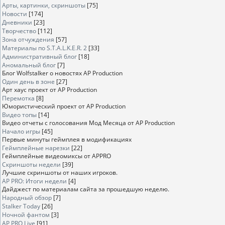
Арты, картинки, скриншоты
[75]
Новости
[174]
Дневники
[23]
Творчество
[112]
Зона отчуждения
[57]
Материалы по S.T.A.L.K.E.R. 2
[33]
Административный блог
[18]
Аномальный блог
[7]
Блог Wolfstalker о новостях AP Production
Один день в зоне
[27]
Арт хаус проект от AP Production
Перемотка
[8]
Юмористический проект от AP Production
Видео топы
[14]
Видео отчеты с голосования Мод Месяца от AP Production
Начало игры
[45]
Первые минуты геймплея в модификациях
Геймплейные нарезки
[22]
Геймплейные видеомиксы от APPRO
Скриншоты недели
[39]
Лучшие скриншоты от наших игроков.
AP PRO: Итоги недели
[4]
Дайджест по материалам сайта за прошедшую неделю.
Народный обзор
[7]
Stalker Today
[26]
Ночной фантом
[3]
AP PRO Live
[91]