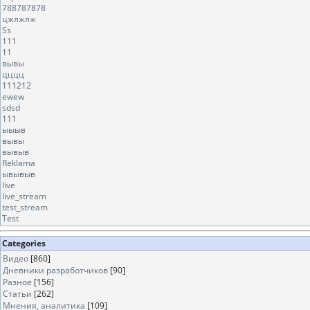
788787878
цжлжлж
Ss
111
11
вывы
цццц
111212
ewew
sdsd
111
ыыыв
вывы
вывыв
Reklama
ывывыв
live
live_stream
test_stream
Test
Categories
Видео
[860]
Дневники разработчиков
[90]
Разное
[156]
Статьи
[262]
Мнения, аналитика
[109]