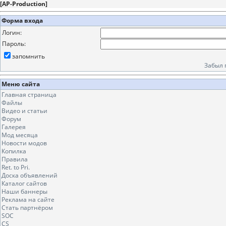
[
AP-Production
]
Форма входа
Логин:
Пароль:
запомнить
Забыл 
Меню сайта
Главная страница
Файлы
Видео и статьи
Форум
Галерея
Мод месяца
Новости модов
Копилка
Правила
Ret. to Pri.
Доска объявлений
Каталог сайтов
Наши баннеры
Реклама на сайте
Стать партнёром
SOC
CS