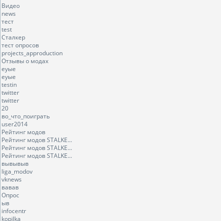
Видео
news
тест
test
Сталкер
тест опросов
projects_approduction
Отзывы о модах
еуые
еуые
testin
twitter
twitter
20
во_что_поиграть
user2014
Рейтинг модов
Рейтинг модов STALKE...
Рейтинг модов STALKE...
Рейтинг модов STALKE...
вывывыв
liga_modov
vknews
вавав
Опрос
ыв
infocentr
kopilka