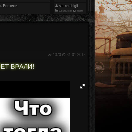
ь Вонючки
stalkerchigil
Созданно:
62
блога
1073
31.01.2018
ЕТ ВРАЛИ!