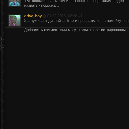
ТЫ попался на кликбейт... Просто позор таким видео...
назвать - помойка...
drive_boy
01.02.2018, 02:36 #
1
Заслуживает дизлайка. Блоги превратились в помойку по
Добавлять комментарии могут только зарегистрированные