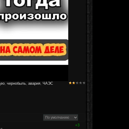
део
,
чернобыль
,
авария
,
ЧАЭС
+3