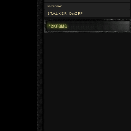
Интервью
S.T.A.L.K.E.R.: DayZ RP
Реклама