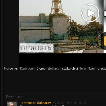
Источник
|
Категория:
Видео
| Добавил:
stalkerchigil
Теги:
Припять
,
ви
Коментарии
_professor_Sakharov_
01.02.2018, 06:18 #
2