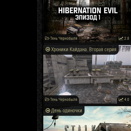
Тень Чернобыля
2.8
Хроники Кайдана. Вторая серия
Тень Чернобыля
4.0
День одиночки