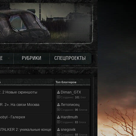
Е
РУБРИКИ
СПЕЦПРОЕКТЫ
и
Топ блоггеров
.R. 2 Новые скриншоты
Diman_GTX
Созданно:
161
блог
.R. 2». На связи Москва
Летописец
Созданно:
96
блогов
nobyl - Галерея
Hardtmuth
Созданно:
83
блога
TALKER 2: уникальные концепт-арты
snegovik
Созданно:
68
блогов