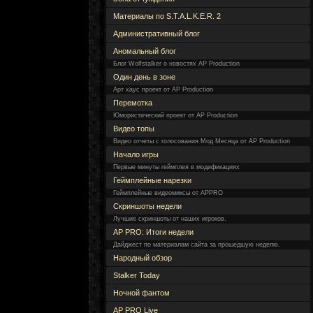
Материалы по S.T.A.L.K.E.R. 2
Административный блог
Аномальный блог
Блог Wolfstalker о новостях AP Production
Один день в зоне
Арт хаус проект от AP Production
Перемотка
Юмористический проект от AP Production
Видео топы
Видео отчеты с голосования Мод Месяца от AP Production
Начало игры
Первые минуты геймплея в модификациях
Геймплейные нарезки
Геймплейные видеомиксы от APPRO
Скриншоты недели
Лучшие скриншоты от наших игроков.
AP PRO: Итоги недели
Дайджест по материалам сайта за прошедшую неделю.
Народный обзор
Stalker Today
Ночной фантом
AP PRO Live