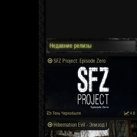
Недавние релизы
SFZ Project: Episode Zero
Тень Чернобыля
4.8
Hibernation Evil - Эпизод I