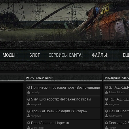
МОДЫ
БЛОГ
СЕРВИСЫ САЙТА
ФАЙЛЫ
ЕЩ
Рейтинговые блоги
Популярные блог
Припятский грузовой порт (Воспоминания ликвидатора)
S.T.A.L.K.E
racindp
JohannHirsch
5 лучших короткометражек по играм
«S.T.A.L.K.E
snegovik
snegovik
Хроники Зоны. Локация «Янтарь»
Call of Cher
snegovik
Wolfstalker
Dead Autumn - Нарезка
Бестиарий S
Wolfstalker
Аdmin