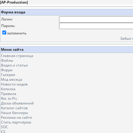
[
AP-Production
]
Форма входа
Логин:
Пароль:
запомнить
Забыл 
Меню сайта
Главная страница
Файлы
Видео и статьи
Форум
Галерея
Мод месяца
Новости модов
Копилка
Правила
Ret. to Pri.
Доска объявлений
Каталог сайтов
Наши баннеры
Реклама на сайте
Стать партнёром
SOC
CS