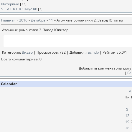
Интервью
[23]
S.T.A.L.K.E.R.: DayZ RP
[3]
Главная
»
2016
»
Декабрь
»
11
» Атомные романтики 2. Завод Юпитер
Атомные романтики 2. Завод Юпитер
Категория
:
Видео
|
Просмотров
: 782 |
Добавил
:
racindp
|
Рейтинг
:
5.0
/
1
Всего комментариев
:
0
Добавлять комментарии могут
[
Ре
Calendar
«
Пн
5
12
19
26