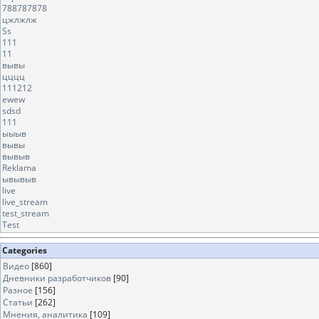
788787878
цжлжлж
Ss
111
11
вывы
цццц
111212
ewew
sdsd
111
ыыыв
вывы
вывыв
Reklama
ывывыв
live
live_stream
test_stream
Test
Categories
Видео
[860]
Дневники разработчиков
[90]
Разное
[156]
Статьи
[262]
Мнения, аналитика
[109]