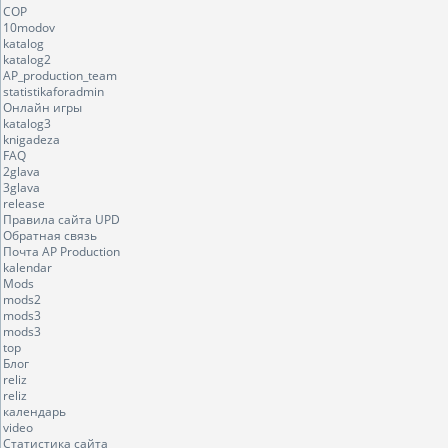
COP
10modov
katalog
katalog2
AP_production_team
statistikaforadmin
Онлайн игры
katalog3
knigadeza
FAQ
2glava
3glava
release
Правила сайта UPD
Обратная связь
Почта AP Production
kalendar
Mods
mods2
mods3
mods3
top
Блог
reliz
reliz
календарь
video
Статистика сайта