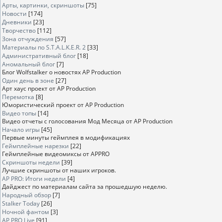
Арты, картинки, скриншоты
[75]
Новости
[174]
Дневники
[23]
Творчество
[112]
Зона отчуждения
[57]
Материалы по S.T.A.L.K.E.R. 2
[33]
Административный блог
[18]
Аномальный блог
[7]
Блог Wolfstalker о новостях AP Production
Один день в зоне
[27]
Арт хаус проект от AP Production
Перемотка
[8]
Юмористический проект от AP Production
Видео топы
[14]
Видео отчеты с голосования Мод Месяца от AP Production
Начало игры
[45]
Первые минуты геймплея в модификациях
Геймплейные нарезки
[22]
Геймплейные видеомиксы от APPRO
Скриншоты недели
[39]
Лучшие скриншоты от наших игроков.
AP PRO: Итоги недели
[4]
Дайджест по материалам сайта за прошедшую неделю.
Народный обзор
[7]
Stalker Today
[26]
Ночной фантом
[3]
AP PRO Live
[91]