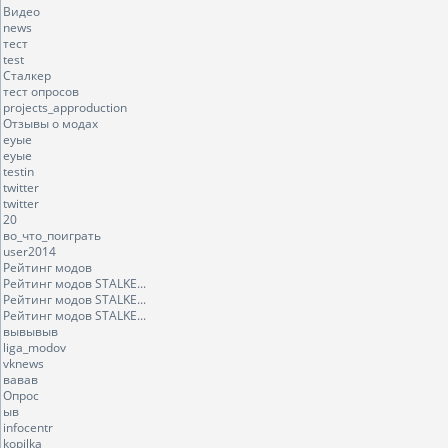
Видео
news
тест
test
Сталкер
тест опросов
projects_approduction
Отзывы о модах
еуые
еуые
testin
twitter
twitter
20
во_что_поиграть
user2014
Рейтинг модов
Рейтинг модов STALKE...
Рейтинг модов STALKE...
Рейтинг модов STALKE...
вывывыв
liga_modov
vknews
вавав
Опрос
ыв
infocentr
kopilka