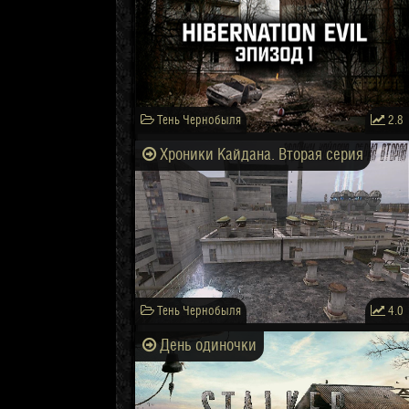
Тень Чернобыля
2.8
Хроники Кайдана. Вторая серия
Тень Чернобыля
4.0
День одиночки