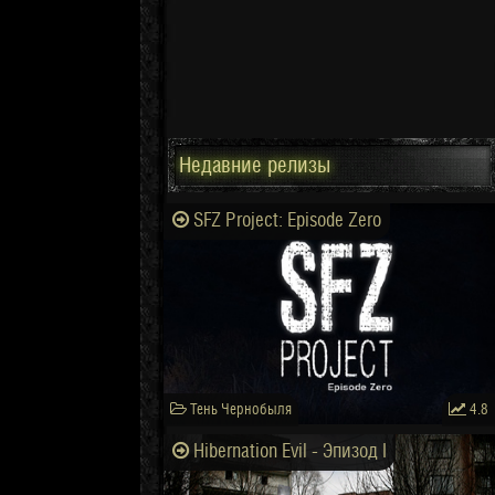
Недавние релизы
SFZ Project: Episode Zero
Тень Чернобыля
4.8
Hibernation Evil - Эпизод I