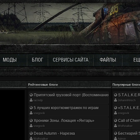
МОДЫ
БЛОГ
СЕРВИСЫ САЙТА
ФАЙЛЫ
ЕЩ
Рейтинговые блоги
Популярные блог
Припятский грузовой порт (Воспоминания ликвидатора)
S.T.A.L.K.E
racindp
JohannHirsch
5 лучших короткометражек по играм
«S.T.A.L.K.E
snegovik
snegovik
Хроники Зоны. Локация «Янтарь»
Call of Cher
snegovik
Wolfstalker
Dead Autumn - Нарезка
Бестиарий S
Wolfstalker
Аdmin