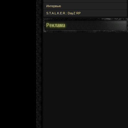
Интервью
S.T.A.L.K.E.R.: DayZ RP
Реклама