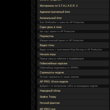
Материалы по S.T.A.L.K.E.R. 2
Административный блог
Аномальный блог
Блог Wolfstalker о новостях AP Production
Один день в зоне
Арт хаус проект от AP Production
Перемотка
Юмористический проект от AP Production
Видео топы
Видео отчеты с голосования Мод Месяца от AP Production
Начало игры
Первые минуты геймплея в модификациях
Геймплейные нарезки
Геймплейные видеомиксы от APPRO
Скриншоты недели
Лучшие скриншоты от наших игроков.
AP PRO: Итоги недели
Дайджест по материалам сайта за прошедшую неделю.
Народный обзор
Stalker Today
Ночной фантом
AP PRO Live