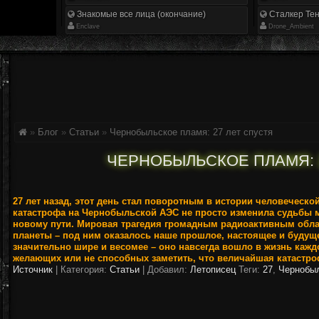
Знакомые все лица (окончание)
Сталкер Тен
Enclave
Drone_Ambient
»
Блог
»
Статьи
»
Чернобыльское пламя: 27 лет спустя
ЧЕРНОБЫЛЬСКОЕ ПЛАМЯ: 
27 лет назад, этот день стал поворотным в истории человеческо
катастрофа на Чернобыльской АЭС не просто изменила судьбы 
новому пути. Мировая трагедия громадным радиоактивным обла
планеты – под ним оказалось наше прошлое, настоящее и будущ
значительно шире и весомее – оно навсегда вошло в жизнь кажд
желающих или не способных заметить, что величайшая катастроф
Источник
|
Категория:
Статьи
| Добавил:
Летописец
Теги:
27
,
Чернобы