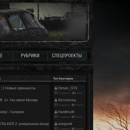
Е
РУБРИКИ
СПЕЦПРОЕКТЫ
и
Топ блоггеров
.R. 2 Новые скриншоты
Diman_GTX
Созданно:
161
блог
.R. 2». На связи Москва
Летописец
Созданно:
96
блогов
nobyl - Галерея
Hardtmuth
Созданно:
83
блога
TALKER 2: уникальные концепт-арты
snegovik
Созданно:
68
блогов