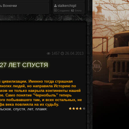
ь Вонючки
stalkerchigil
Созданно:
62
блога
1457
26.04.2013
27 ЛЕТ СПУСТЯ
й цивилизации. Именно тогда страшная
многих людей, но направила Историю по
ком не только накрыла континенты нашей
ее. Само понятие "Чернобыль" теперь
ого побывавшего там, и всех остальных, не
а века повлияла на их судьбу.
льское
,
спустя
,
лет
,
пламя: