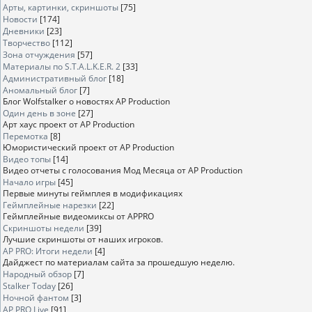
Арты, картинки, скриншоты
[75]
Новости
[174]
Дневники
[23]
Творчество
[112]
Зона отчуждения
[57]
Материалы по S.T.A.L.K.E.R. 2
[33]
Административный блог
[18]
Аномальный блог
[7]
Блог Wolfstalker о новостях AP Production
Один день в зоне
[27]
Арт хаус проект от AP Production
Перемотка
[8]
Юмористический проект от AP Production
Видео топы
[14]
Видео отчеты с голосования Мод Месяца от AP Production
Начало игры
[45]
Первые минуты геймплея в модификациях
Геймплейные нарезки
[22]
Геймплейные видеомиксы от APPRO
Скриншоты недели
[39]
Лучшие скриншоты от наших игроков.
AP PRO: Итоги недели
[4]
Дайджест по материалам сайта за прошедшую неделю.
Народный обзор
[7]
Stalker Today
[26]
Ночной фантом
[3]
AP PRO Live
[91]