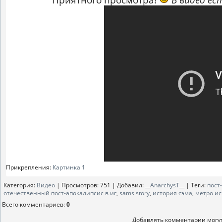
Прикрепления
:
Картинка 1
Категория
:
Видео
|
Просмотров
: 751 |
Добавил
:
__AnarchysT__
|
Теги
:
пост
отечественный пост-апокалипсис в иг
,
sams story
,
история сэма
,
метро ис
Всего комментариев
:
0
Добавлять комментарии могут