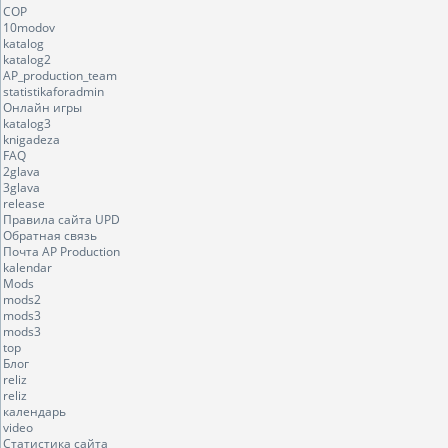
COP
10modov
katalog
katalog2
AP_production_team
statistikaforadmin
Онлайн игры
katalog3
knigadeza
FAQ
2glava
3glava
release
Правила сайта UPD
Обратная связь
Почта AP Production
kalendar
Mods
mods2
mods3
mods3
top
Блог
reliz
reliz
календарь
video
Статистика сайта