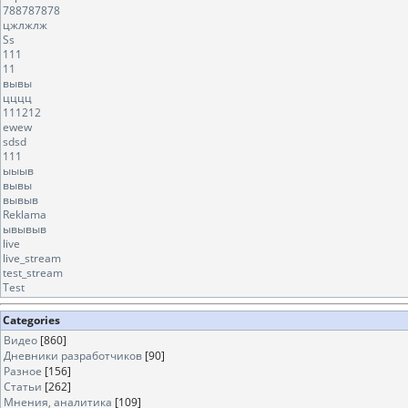
788787878
цжлжлж
Ss
111
11
вывы
цццц
111212
ewew
sdsd
111
ыыыв
вывы
вывыв
Reklama
ывывыв
live
live_stream
test_stream
Test
Categories
Видео
[860]
Дневники разработчиков
[90]
Разное
[156]
Статьи
[262]
Мнения, аналитика
[109]