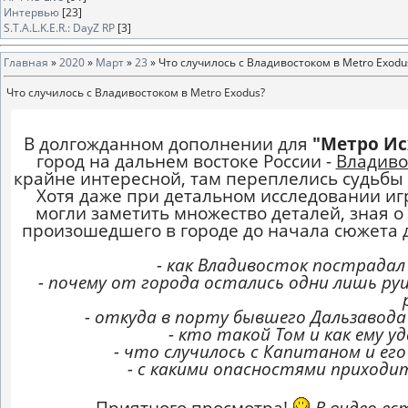
Интервью
[23]
S.T.A.L.K.E.R.: DayZ RP
[3]
Главная
»
2020
»
Март
»
23
» Что случилось с Владивостоком в Metro Exodu
Что случилось с Владивостоком в Metro Exodus?
В долгожданном дополнении для
"Метро Ис
город на дальнем востоке России -
Владиво
крайне интересной, там переплелись судьбы
Хотя даже при детальном исследовании иг
могли заметить множество деталей, зная о
произошедшего в городе до начала сюжета д
- как Владивосток пострада
- почему от города остались одни лишь руи
- откуда в порту бывшего Дальзавода 
- кто такой Том и как ему у
- что случилось с Капитаном и ег
- с какими опасностями приход
Приятного просмотра!
В видео ес