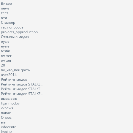
Видео
news
тест
test
Сталкер
тест опросов
projects_approduction
Отзывы о модах
еуые
еуые
testin
twitter
twitter
20
во_что_поиграть
user2014
Рейтинг модов
Рейтинг модов STALKE...
Рейтинг модов STALKE...
Рейтинг модов STALKE...
вывывыв
liga_modov
vknews
вавав
Опрос
ыв
infocentr
kopilka