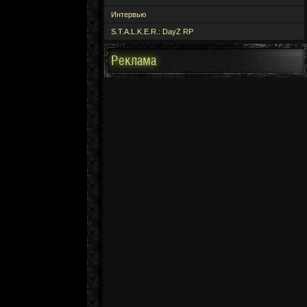
Интервью
S.T.A.L.K.E.R.: DayZ RP
Реклама