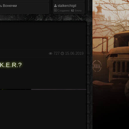
ь Вонючки
stalkerchigil
Созданно:
62
блога
727
15.06.2019
K.E.R.?