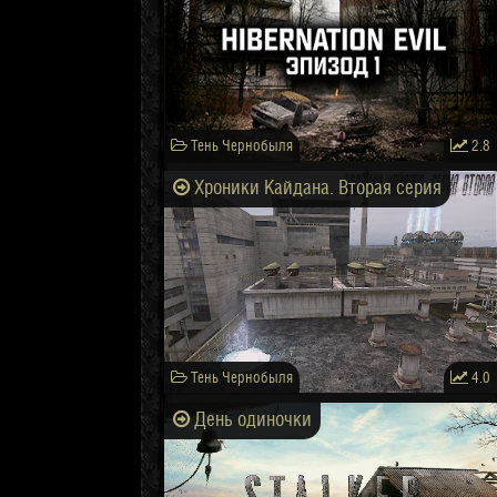
Тень Чернобыля
2.8
Хроники Кайдана. Вторая серия
Тень Чернобыля
4.0
День одиночки