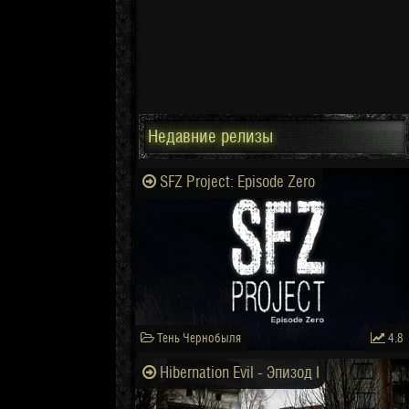
Недавние релизы
SFZ Project: Episode Zero
Тень Чернобыля
4.8
Hibernation Evil - Эпизод I