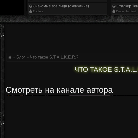
Знакомые все лица (окончание)
Сталкер Тен
Enclave
Drone_Ambient
»
Блог
»
Что такое S.T.A.L.K.E.R.?
ЧТО ТАКОЕ S.T.A.L.
Смотреть на канале автора