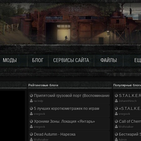
МОДЫ
БЛОГ
СЕРВИСЫ САЙТА
ФАЙЛЫ
ЕЩ
Рейтинговые блоги
Популярные блог
Припятский грузовой порт (Воспоминания ликвидатора)
S.T.A.L.K.E
racindp
JohannHirsch
5 лучших короткометражек по играм
«S.T.A.L.K.E
snegovik
snegovik
Хроники Зоны. Локация «Янтарь»
Call of Cher
snegovik
Wolfstalker
Dead Autumn - Нарезка
Бестиарий S
Wolfstalker
Аdmin