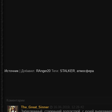
Источник
|
Добавил:
RAnger20
Теги:
STALKER
,
атмосфера
Коментарии
The_Great_Sinner
16.06.2019, 12:26 #
2
Забагованный, старенький долгострой, с кучей вырезанно