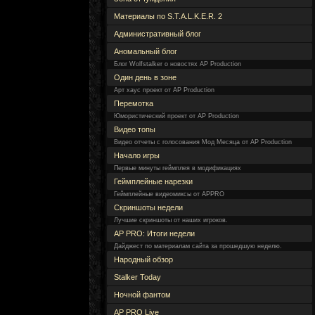
Материалы по S.T.A.L.K.E.R. 2
Административный блог
Аномальный блог
Блог Wolfstalker о новостях AP Production
Один день в зоне
Арт хаус проект от AP Production
Перемотка
Юмористический проект от AP Production
Видео топы
Видео отчеты с голосования Мод Месяца от AP Production
Начало игры
Первые минуты геймплея в модификациях
Геймплейные нарезки
Геймплейные видеомиксы от APPRO
Скриншоты недели
Лучшие скриншоты от наших игроков.
AP PRO: Итоги недели
Дайджест по материалам сайта за прошедшую неделю.
Народный обзор
Stalker Today
Ночной фантом
AP PRO Live