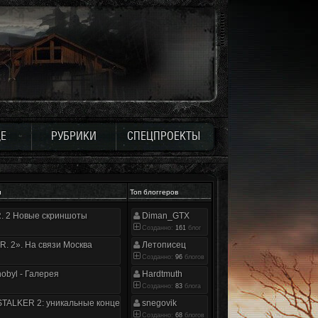
Е
РУБРИКИ
СПЕЦПРОЕКТЫ
и
Топ блоггеров
.R. 2 Новые скриншоты
Diman_GTX
Созданно:
161
блог
.R. 2». На связи Москва
Летописец
Созданно:
96
блогов
nobyl - Галерея
Hardtmuth
Созданно:
83
блога
TALKER 2: уникальные концепт-арты
snegovik
Созданно:
68
блогов