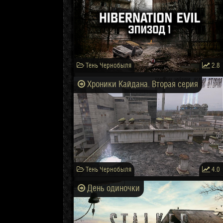
Тень Чернобыля
2.8
Хроники Кайдана. Вторая серия
Тень Чернобыля
4.0
День одиночки