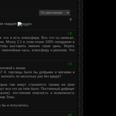
0
ая гвардия
+3
м- это и есть атмосфера. Все что ты написал,
зни. Misery 2.1 в этом плане 100% попадание в
тобы выставить именно такие цены. Играть
т гемплейные часы, атмосферу и реализм. Что
+3
охожей к жизни.
и? А торговцы были бы добрыми и мягкими и
залезать по нескольку раз без вреда?
орые там живут становятся такими же (мое
ерут все что на тебе было. Постоянный дефицит
рынок), постоянная опасность и возможность
мир Зоны.
к бы и получилось
+2