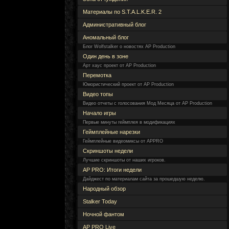
Материалы по S.T.A.L.K.E.R. 2
Административный блог
Аномальный блог
Блог Wolfstalker о новостях AP Production
Один день в зоне
Арт хаус проект от AP Production
Перемотка
Юмористический проект от AP Production
Видео топы
Видео отчеты с голосования Мод Месяца от AP Production
Начало игры
Первые минуты геймплея в модификациях
Геймплейные нарезки
Геймплейные видеомиксы от APPRO
Скриншоты недели
Лучшие скриншоты от наших игроков.
AP PRO: Итоги недели
Дайджест по материалам сайта за прошедшую неделю.
Народный обзор
Stalker Today
Ночной фантом
AP PRO Live