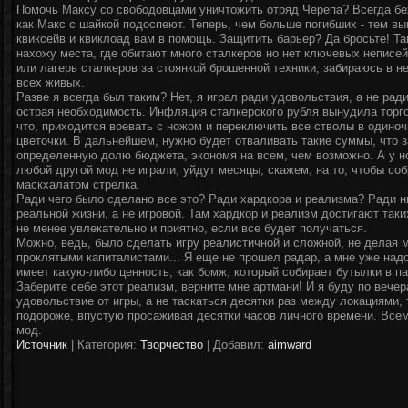
Помочь Максу со свободовцами уничтожить отряд Черепа? Всегда бе
как Макс с шайкой подоспеют. Теперь, чем больше погибших - тем в
квиксейв и квиклоад вам в помощь. Защитить барьер? Да бросьте! Та
нахожу места, где обитают много сталкеров но нет ключевых неписе
или лагерь сталкеров за стоянкой брошенной техники, забираюсь в н
всех живых.
Разве я всегда был таким? Нет, я играл ради удовольствия, а не ради
острая необходимость. Инфляция сталкерского рубля вынудила торго
что, приходится воевать с ножом и переключить все стволы в одино
цветочки. В дальнейшем, нужно будет отваливать такие суммы, что 
определенную долю бюджета, экономя на всем, чем возможно. А у нов
любой другой мод не играли, уйдут месяцы, скажем, на то, чтобы соб
маскхалатом стрелка.
Ради чего было сделано все это? Ради хардкора и реализма? Ради н
реальной жизни, а не игровой. Там хардкор и реализм достигают таки
не менее увлекательно и приятно, если все будет получаться.
Можно, ведь, было сделать игру реалистичной и сложной, не делая м
проклятыми капиталистами... Я еще не прошел радар, а мне уже надо
имеет какую-либо ценность, как бомж, который собирает бутылки в па
Заберите себе этот реализм, верните мне артмани! И я буду по вече
удовольствие от игры, а не таскаться десятки раз между локациями, 
подороже, впустую просаживая десятки часов личного времени. Всем
мод.
Источник
|
Категория:
Творчество
| Добавил:
aimward