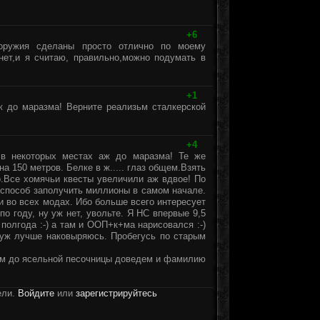
+6
оружия сделаны просто отлично по моему
ет,и я считаю, правильно,можно подумать в
+1
ж до маразма! Верните реализьм сталкерской
+4
 в некоторых местах аж до маразма! Те же
а 150 метров. Белке в ж..... глаз общем.Взять
о.Все хомячьи квесты увеличили аж вдвое! По
й способ заполучить миллионы в самом начале.
 и во всех модах. Ибо больше всего интересует
по году, ну уж нет, увольте. Я НС впервые 9,5
 полгода :-) а там и ООП+к+ма нарисовался :-)
 уж лучше наковыряюсь. Пробегусь по старым
ьм до ясельной песочницы доведем и фамилию
ели.
Войдите
или
зарегистрируйтесь