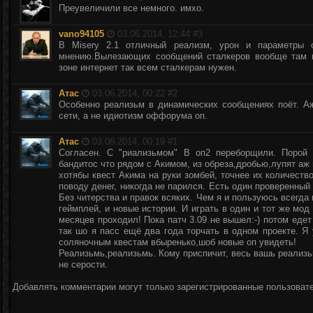
Преувеличили все немного. имхо.
vano94105
03.06.2014, 12:44 #
3
В Misery 2.1 отличный реализм, урон и параметры 
мнению.Вылезающих сообщений сталкеров вообще там н
зоне интернет так всем сталкерам нужен.
Атас
03.06.2014, 00:22 #
2
Особенно реализьм в динамических сообщениях поёт. А
сети, а не идиотизм оффорума оп.
Атас
03.06.2014, 00:19 #
1
Согласен. С "риализьмом" В оп2 переборщили. Порой
бандитос что рядом с Акимом, из обреза,дробью,лупят аж н
хотябы квест Акима на руки зомбей, точнее их количеств
поводу денег, никогда не парился. Есть один проверенны
Без читерства и правок всяких. Чем я и пользуюсь всегда
геймплей, и новые истории. И играть в один и тот же мод 
месяцев проходил! Пока патч 3.09 не вышел:-) потом едет
так шо я пасс ещё два года торчать в одном проекте. Я
соляночным квестам вбыренько,шоб новые оп увидеть!
Реализьмь,реализьмь. Кому приспичит, весь вашь реализ
не серости.
Добавлять комментарии могут только зарегистрированные пользоват