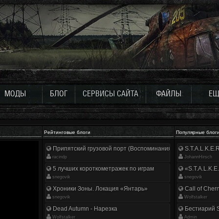
МОДЫ
БЛОГ
СЕРВИСЫ САЙТА
ФАЙЛЫ
ЕЩ
Рейтинговые блоги
Популярные блог
Припятский грузовой порт (Воспоминания ликвидатора)
S.T.A.L.K.E
racindp
JohannHirsch
5 лучших короткометражек по играм
«S.T.A.L.K.E
snegovik
snegovik
Хроники Зоны. Локация «Янтарь»
Call of Cher
snegovik
Wolfstalker
Dead Autumn - Нарезка
Бестиарий S
Wolfstalker
Аdmin