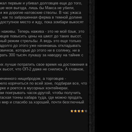
жал первым и убивал долговцев еще до того,
ыше моя выгода, лишь бы Макса не убили,
м же дорогие натовские стволы. В час ужаса
й, как то заброшенная ферма в темной долине
едоступное место и жду, пока зомбари выкосят
 наживы. Теперь нажива - это не мой бзык, это
вцев повысить цены на шмот до таких высот,
чный режим стрельбы. А ведь это еще только
задолго до этого уже начинаешь откладывать
ичков, которые до этого ни в солянку, ни в
рать 300 тысяч лукашу за наводку на тайник с
их лучше потратить свое время на достижения в
х высот, что ОП-2 даже не снились. А главное,
еченного нищебродом, а торговцев -
ело корячиться по всей зоне, подбирая все, что
рке и роется в мусорных контейнерах.
рам поигрывать часок-другой, чтобы получить
таская тонны хабара туда, где можно продать
 мир и спасибо за хороший, почти безглючный