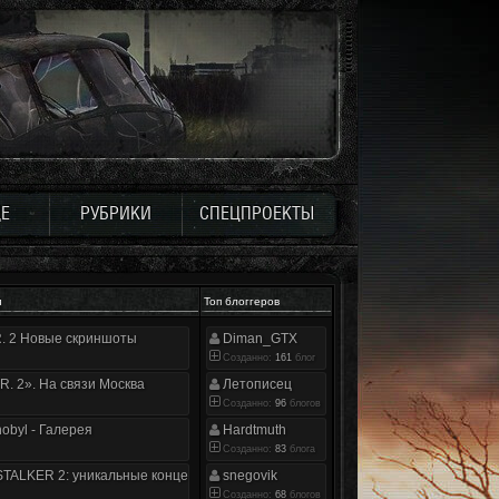
Е
РУБРИКИ
СПЕЦПРОЕКТЫ
и
Топ блоггеров
.R. 2 Новые скриншоты
Diman_GTX
Созданно:
161
блог
.R. 2». На связи Москва
Летописец
Созданно:
96
блогов
nobyl - Галерея
Hardtmuth
Созданно:
83
блога
TALKER 2: уникальные концепт-арты
snegovik
Созданно:
68
блогов