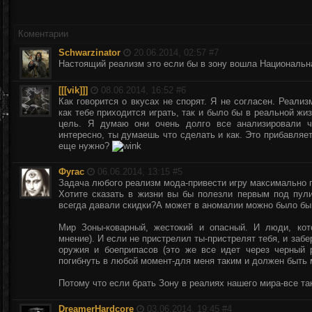
Коментарии
Schwarzinator
20.06.2014, 02:57 #
7
Настоящий реализм это если бы в зону вошла Национальн
[[[vik]]]
08.06.2014, 16:52 #
6
Как говорится о вкусах не спорят. Я не согласен. Реализ
как тебе приходится играть, так и было бы в реальной жи
цель. Я думаю они очень долго все анализировали ч
интересно, ты думаешь что сделать и как. Это прибавляе
еще нужно?
Фугас
06.06.2014, 13:15 #
5
Задача любого реализм мода-привести игру максимально п
Хотите сказать в жизни вы бы полезли первым под пул
всегда давали скидки?А может в аномалии можно было бы 
Мир Зоны-коварный, жестокий и опасный. И люди, кот
мнение). И если не пристрелил ты-пристрелят тебя, и заб
оружия и боеприпасов (это же все идет через черный 
погибнуть в любой момент-для меня таким и должен быть 
Потому что если брать Зону в реалиях нашего мира-все та
DreamerHardcore
03.06.2014, 19:45 #
4