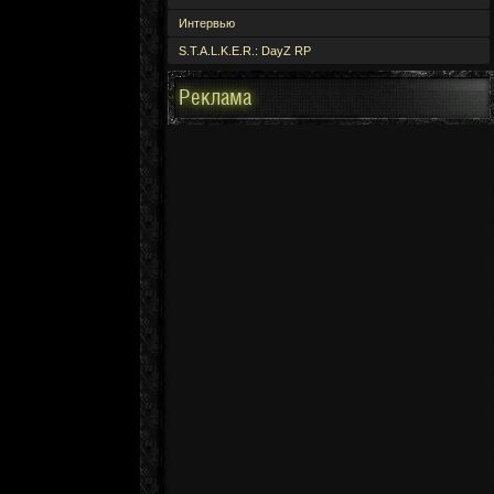
Интервью
S.T.A.L.K.E.R.: DayZ RP
Реклама