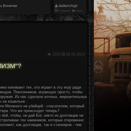
ь Вонючки
stalkerchigil
Созданно:
62
блога
2333
02.06.2014
ЛИЗМ"?
ки изживают тех, кто играет в эту игру ради
 модов. Поклонников, играющих просто, чтобы
 оружия. Из нас сделали алчных, меркантильных
ч на кошельке.
али Меченого не убийцей - спасателем, который
тера. Что же происходит теперь?
бой, чтобы, ни дай Бог, никто из долговцев не
тстреливаю тех наемников, которые откровенно
ляжет, как долговцев, так и сталкеров - тем