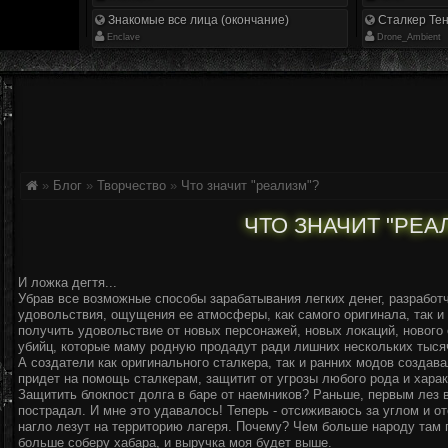
Знакомые все лица (окончание)
Сталкер Тен
Enclave
Drone_Ambient
»
Блог
»
Творчество
»
Что значит "реализм"?
ЧТО ЗНАЧИТ "РЕА
И ложка дегтя...
Убрав все возможные способы зарабатывания легких денег, разработчи
удовольствия, ощущения ее атмосферы, как самого оригинала, так и
получить удовольствие от новых персонажей, новых локаций, нового
убийц, которые маму родную продадут ради лишних нескольких тыся
А создатели как оригинального сталкера, так и ранних модов создав
придет на помощь сталкерам, защитит от угрозы любого рода и харак
Защитить блокпост долга в баре от наемников? Раньше, первым лез в 
пострадал. И мне это удавалось! Теперь - отсиживаюсь за углом и о
нагло лезут на территорию лагеря. Почему? Чем больше народу там по
больше соберу хабара, и выручка моя будет выше.