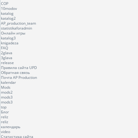
COP
10modov
katalog
katalog2
AP_production_team
statistikaforadmin
Онлайн игры
katalog3
knigadeza
FAQ
2glava
3glava
release
Правила сайта UPD
Обратная связь
Почта AP Production
kalendar
Mods
mods2
mods3
mods3
top
Блог
reliz
reliz
календарь
video
Статистика сайта