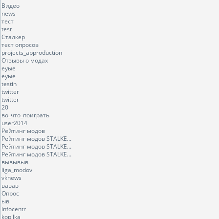
Видео
news
тест
test
Сталкер
тест опросов
projects_approduction
Отзывы о модах
еуые
еуые
testin
twitter
twitter
20
во_что_поиграть
user2014
Рейтинг модов
Рейтинг модов STALKE...
Рейтинг модов STALKE...
Рейтинг модов STALKE...
вывывыв
liga_modov
vknews
вавав
Опрос
ыв
infocentr
kopilka