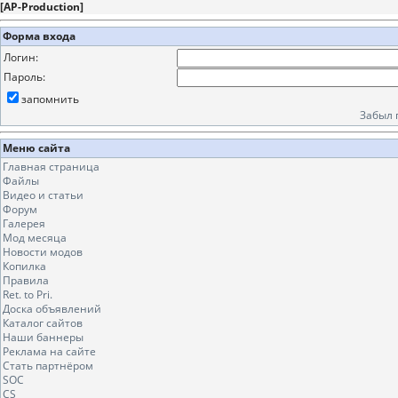
[
AP-Production
]
Форма входа
Логин:
Пароль:
запомнить
Забыл 
Меню сайта
Главная страница
Файлы
Видео и статьи
Форум
Галерея
Мод месяца
Новости модов
Копилка
Правила
Ret. to Pri.
Доска объявлений
Каталог сайтов
Наши баннеры
Реклама на сайте
Стать партнёром
SOC
CS