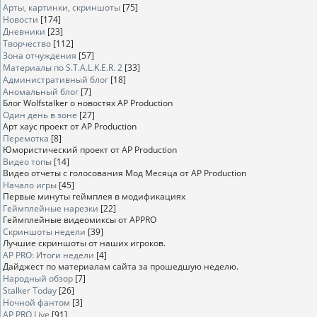
Арты, картинки, скриншоты
[75]
Новости
[174]
Дневники
[23]
Творчество
[112]
Зона отчуждения
[57]
Материалы по S.T.A.L.K.E.R. 2
[33]
Административный блог
[18]
Аномальный блог
[7]
Блог Wolfstalker о новостях AP Production
Один день в зоне
[27]
Арт хаус проект от AP Production
Перемотка
[8]
Юмористический проект от AP Production
Видео топы
[14]
Видео отчеты с голосования Мод Месяца от AP Production
Начало игры
[45]
Первые минуты геймплея в модификациях
Геймплейные нарезки
[22]
Геймплейные видеомиксы от APPRO
Скриншоты недели
[39]
Лучшие скриншоты от наших игроков.
AP PRO: Итоги недели
[4]
Дайджест по материалам сайта за прошедшую неделю.
Народный обзор
[7]
Stalker Today
[26]
Ночной фантом
[3]
AP PRO Live
[91]