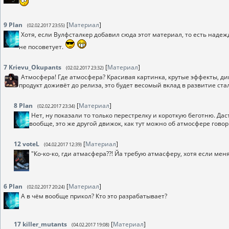
9
Plan
[
Материал
]
(02.02.2017 23:55)
Хотя, если Вулфсталкер добавил сюда этот материал, то есть надеж
не посоветует.
7
Krievu_Okupants
[
Материал
]
(02.02.2017 23:32)
Атмосфера! Где атмосфера? Красивая картинка, крутые эффекты, ди
продукт доживёт до релиза, это будет весомый вклад в развитие ста
8
Plan
[
Материал
]
(02.02.2017 23:34)
Нет, ну показали то только перестрелку и короткую беготню. Дас
вообще, это же другой движок, как тут можно об атмосфере говор
12
voteL
[
Материал
]
(04.02.2017 12:39)
"Ко-ко-ко, гди атмасфера??! Йа требую атмасферу, хотя если меня
6
Plan
[
Материал
]
(02.02.2017 20:24)
А в чём вообще прикол? Кто это разрабатывает?
17
killer_mutants
[
Материал
]
(04.02.2017 19:08)