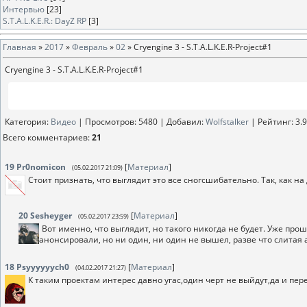
Интервью
[23]
S.T.A.L.K.E.R.: DayZ RP
[3]
Главная
»
2017
»
Февраль
»
02
» Cryengine 3 - S.T.A.L.K.E.R-Project#1
Cryengine 3 - S.T.A.L.K.E.R-Project#1
Категория
:
Видео
|
Просмотров
: 5480 |
Добавил
:
Wolfstalker
|
Рейтинг
:
3.9
Всего комментариев
:
21
19
Pr0nomicon
[
Материал
]
(05.02.2017 21:09)
Стоит признать, что выглядит это все сногсшибательно. Так, как на
20
Sesheyger
[
Материал
]
(05.02.2017 23:59)
Вот именно, что выглядит, но такого никогда не будет. Уже прош
анонсировали, но ни один, ни один не вышел, разве что слитая
18
Psyyyyyych0
[
Материал
]
(04.02.2017 21:27)
К таким проектам интерес давно угас,один черт не выйдут,да и пер