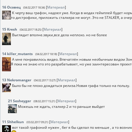
16
Осовец
[
Материал
]
(04.02.2017 18:34)
К черту ваш графон, надоел уже. Когда в модах геймплей будет нор
то дистрофики, приложить сталкера не могут. Это не STALKER, а оче
15
Kresh
[
Материал
]
(04.02.2017 18:25)
Выглядит вполне.звуки,все дела неплохо. но не более
14
killer_mutants
[
Материал
]
(04.02.2017 18:18)
А мне понравилось видео. Впечатлён новым необычным видом Зоны.
Я пока не знаю кто это разрабатывает, но уже заинтересован проект
13
Nekromanger
[
Материал
]
(04.02.2017 13:27)
Было бы не плохо дождаться релиза.Новая графа только на пользу.
21
Sesheyger
[
Материал
]
(08.02.2017 15:21)
Можешь не ждать, сталкер 2 и то раньше выйдет
11
Shhelkun
[
Материал
]
(03.02.2017 09:21)
вот такой графоний нужен , бег я бы сделал по меньше , а то возн