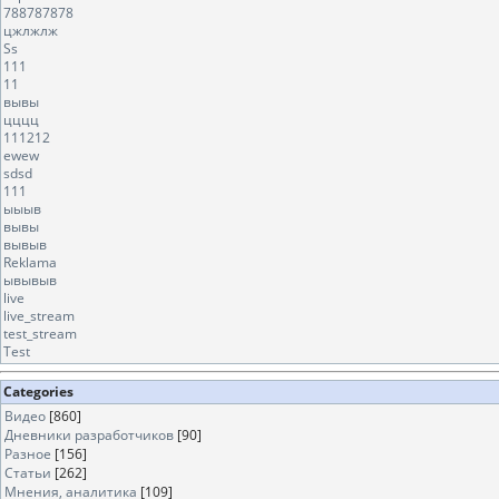
788787878
цжлжлж
Ss
111
11
вывы
цццц
111212
ewew
sdsd
111
ыыыв
вывы
вывыв
Reklama
ывывыв
live
live_stream
test_stream
Test
Categories
Видео
[860]
Дневники разработчиков
[90]
Разное
[156]
Статьи
[262]
Мнения, аналитика
[109]