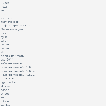
Видео
news
тест
test
Сталкер
тест опросов
projects_approduction
Отзывы о модах
еуые
еуые
testin
twitter
twitter
20
во_что_поиграть
user2014
Рейтинг модов
Рейтинг модов STALKE...
Рейтинг модов STALKE...
Рейтинг модов STALKE...
вывывыв
liga_modov
vknews
вавав
Опрос
ыв
infocentr
kopilka