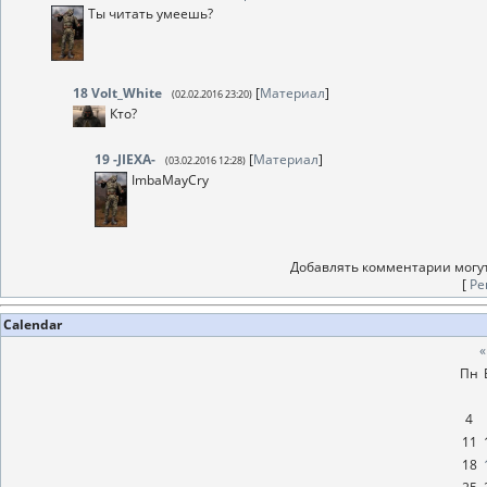
Ты читать умеешь?
18
Volt_White
[
Материал
]
(02.02.2016 23:20)
Кто?
19
-JIEXA-
[
Материал
]
(03.02.2016 12:28)
ImbaMayCry
Добавлять комментарии могут
[
Ре
Calendar
«
Пн
4
11
18