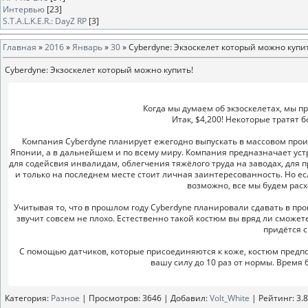
Интервью
[23]
S.T.A.L.K.E.R.: DayZ RP
[3]
Главная
»
2016
»
Январь
»
30
» Cyberdyne: Экзоскелет который можно купи
Cyberdyne: Экзоскелет который можно купить!
Когда мы думаем об экзоскелетах, мы п
Итак, $4,200! Некоторые тратят
Компания Cyberdyne планирует ежегодно выпускать в массовом прои
Японии, а в дальнейшем и по всему миру. Компания предназначает уст
для содейсвия инвалидам, облегчения тяжёлого труда на заводах, для п
и только на последнем месте стоит личная заинтересованность. Но есл
возможно, все мы будем расх
Учитывая то, что в прошлом году Cyberdyne планировали сдавать в прока
звучит совсем не плохо. Естественно такой костюм вы вряд ли сможете
придётся с
С помощью датчиков, которые присоединяются к коже, костюм предп
вашу силу до 10 раз от нормы. Время 
Категория
:
Разное
|
Просмотров
: 3646 |
Добавил
:
Volt_White
|
Рейтинг
:
3.8