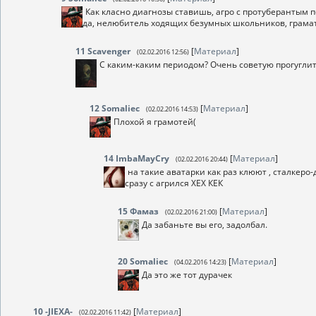
Как класно диагнозы ставишь, агро с протуберантым пе
да, нелюбитель ходящих безумных школьников, грамат
11
Scavenger
[
Материал
]
(02.02.2016 12:56)
С каким-каким периодом? Очень советую прогуглить
12
Somaliec
[
Материал
]
(02.02.2016 14:53)
Плохой я грамотей(
14
ImbaMayCry
[
Материал
]
(02.02.2016 20:44)
на такие аватарки как раз клюют , сталкеро-
сразу с агрился ХЕХ КЕК
15
Фамаз
[
Материал
]
(02.02.2016 21:00)
Да забаньте вы его, задолбал.
20
Somaliec
[
Материал
]
(04.02.2016 14:23)
Да это же тот дурачек
10
-JIEXA-
[
Материал
]
(02.02.2016 11:42)