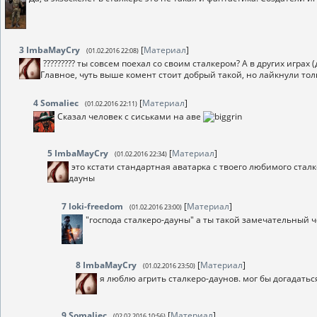
3
ImbaMayCry
[
Материал
]
(01.02.2016 22:08)
????????? ты совсем поехал со своим сталкером? А в других играх
Главное, чуть выше комент стоит добрый такой, но лайкнули тол
4
Somaliec
[
Материал
]
(01.02.2016 22:11)
Сказал человек с сиськами на аве
5
ImbaMayCry
[
Материал
]
(01.02.2016 22:34)
это кстати стандартная аватарка с твоего любимого сталк
дауны
7
loki-freedom
[
Материал
]
(01.02.2016 23:00)
"господа сталкеро-дауны" а ты такой замечательный че
8
ImbaMayCry
[
Материал
]
(01.02.2016 23:50)
я люблю агрить сталкеро-даунов. мог бы догадатьс
9
Somaliec
[
Материал
]
(02.02.2016 10:56)