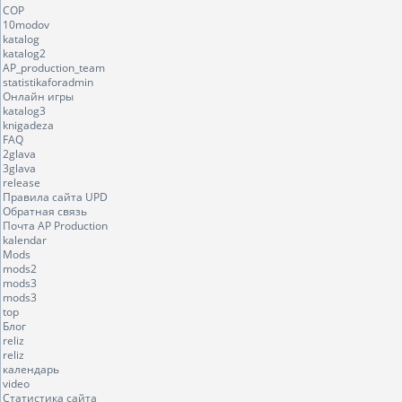
COP
10modov
katalog
katalog2
AP_production_team
statistikaforadmin
Онлайн игры
katalog3
knigadeza
FAQ
2glava
3glava
release
Правила сайта UPD
Обратная связь
Почта AP Production
kalendar
Mods
mods2
mods3
mods3
top
Блог
reliz
reliz
календарь
video
Статистика сайта