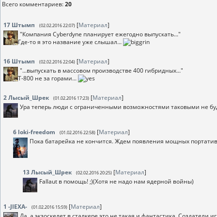
Всего комментариев
:
20
17
Штымп
[
Материал
]
(02.02.2016 22:07)
"Компания Cyberdyne планирует ежегодно выпускать..."
Где-то я это название уже слышал...
16
Штымп
[
Материал
]
(02.02.2016 22:04)
"...выпускать в массовом производстве 400 гибридных..."
Т-800 не за горами...
2
Лысый_Шрек
[
Материал
]
(01.02.2016 17:23)
Ура теперь люди с ограниченными возможностями таковыми не будут
6
loki-freedom
[
Материал
]
(01.02.2016 22:58)
Пока батарейка не кончится. Ждем появления мощных портатив
13
Лысый_Шрек
[
Материал
]
(02.02.2016 20:25)
Fallaut в помощь! ;)(Хотя не надо нам ядерной войны)
1
-JIEXA-
[
Материал
]
(01.02.2016 15:59)
Да, а экзоскелет в сталкере это не такая и фантастика. Создатели 