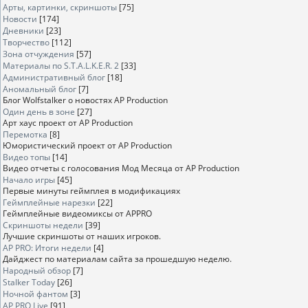
Арты, картинки, скриншоты
[75]
Новости
[174]
Дневники
[23]
Творчество
[112]
Зона отчуждения
[57]
Материалы по S.T.A.L.K.E.R. 2
[33]
Административный блог
[18]
Аномальный блог
[7]
Блог Wolfstalker о новостях AP Production
Один день в зоне
[27]
Арт хаус проект от AP Production
Перемотка
[8]
Юмористический проект от AP Production
Видео топы
[14]
Видео отчеты с голосования Мод Месяца от AP Production
Начало игры
[45]
Первые минуты геймплея в модификациях
Геймплейные нарезки
[22]
Геймплейные видеомиксы от APPRO
Скриншоты недели
[39]
Лучшие скриншоты от наших игроков.
AP PRO: Итоги недели
[4]
Дайджест по материалам сайта за прошедшую неделю.
Народный обзор
[7]
Stalker Today
[26]
Ночной фантом
[3]
AP PRO Live
[91]