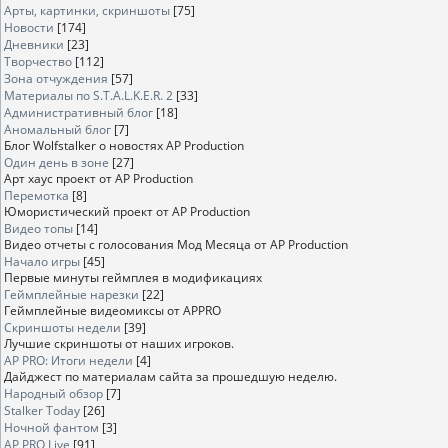
Арты, картинки, скриншоты
[75]
Новости
[174]
Дневники
[23]
Творчество
[112]
Зона отчуждения
[57]
Материалы по S.T.A.L.K.E.R. 2
[33]
Административный блог
[18]
Аномальный блог
[7]
Блог Wolfstalker о новостях AP Production
Один день в зоне
[27]
Арт хаус проект от AP Production
Перемотка
[8]
Юмористический проект от AP Production
Видео топы
[14]
Видео отчеты с голосования Мод Месяца от AP Production
Начало игры
[45]
Первые минуты геймплея в модификациях
Геймплейные нарезки
[22]
Геймплейные видеомиксы от APPRO
Скриншоты недели
[39]
Лучшие скриншоты от наших игроков.
AP PRO: Итоги недели
[4]
Дайджест по материалам сайта за прошедшую неделю.
Народный обзор
[7]
Stalker Today
[26]
Ночной фантом
[3]
AP PRO Live
[91]