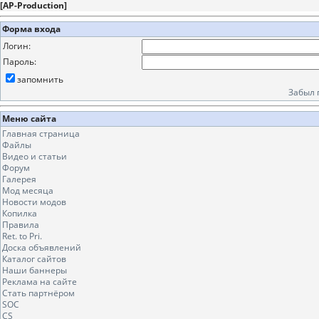
[
AP-Production
]
Форма входа
Логин:
Пароль:
запомнить
Забыл 
Меню сайта
Главная страница
Файлы
Видео и статьи
Форум
Галерея
Мод месяца
Новости модов
Копилка
Правила
Ret. to Pri.
Доска объявлений
Каталог сайтов
Наши баннеры
Реклама на сайте
Стать партнёром
SOC
CS