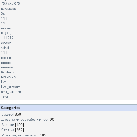
788787878
цжлжлж
Ss
111
11
вывы
цццц
111212
ewew
sdsd
111
ыыыв
вывы
вывыв
Reklama
ывывыв
live
live_stream
test_stream
Test
Categories
Видео
[860]
Дневники разработчиков
[90]
Разное
[156]
Статьи
[262]
Мнения, аналитика
[109]