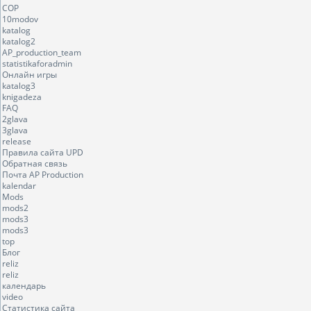
COP
10modov
katalog
katalog2
AP_production_team
statistikaforadmin
Онлайн игры
katalog3
knigadeza
FAQ
2glava
3glava
release
Правила сайта UPD
Обратная связь
Почта AP Production
kalendar
Mods
mods2
mods3
mods3
top
Блог
reliz
reliz
календарь
video
Статистика сайта