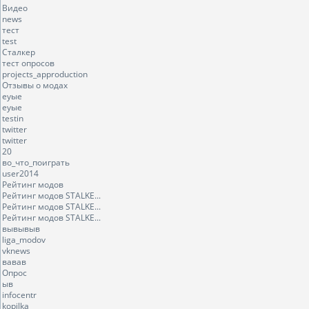
Видео
news
тест
test
Сталкер
тест опросов
projects_approduction
Отзывы о модах
еуые
еуые
testin
twitter
twitter
20
во_что_поиграть
user2014
Рейтинг модов
Рейтинг модов STALKE...
Рейтинг модов STALKE...
Рейтинг модов STALKE...
вывывыв
liga_modov
vknews
вавав
Опрос
ыв
infocentr
kopilka