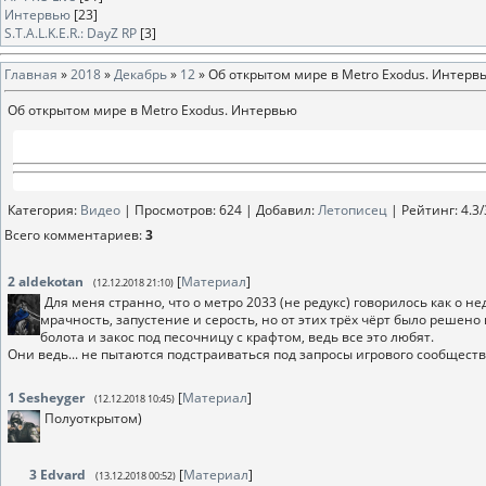
Интервью
[23]
S.T.A.L.K.E.R.: DayZ RP
[3]
Главная
»
2018
»
Декабрь
»
12
» Об открытом мире в Metro Exodus. Интерв
Об открытом мире в Metro Exodus. Интервью
Категория
:
Видео
|
Просмотров
: 624 |
Добавил
:
Летописец
|
Рейтинг
:
4.3
/
Всего комментариев
:
3
2
aldekotan
[
Материал
]
(12.12.2018 21:10)
Для меня странно, что о метро 2033 (не редукс) говорилось как о
мрачность, запустение и серость, но от этих трёх чёрт было решено
болота и закос под песочницу с крафтом, ведь все это любят.
Они ведь... не пытаются подстраиваться под запросы игрового сообщест
1
Sesheyger
[
Материал
]
(12.12.2018 10:45)
Полуоткрытом)
3
Edvard
[
Материал
]
(13.12.2018 00:52)