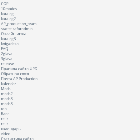
COP
10modov
katalog
katalog2
AP_production_team
statistikaforadmin
Онлайн игры
katalog3
knigadeza
FAQ
2glava
3glava
release
Правила сайта UPD
Обратная связь
Почта AP Production
kalendar
Mods
mods2
mods3
mods3
top
Блог
reliz
reliz
календарь
video
Статистика сайта