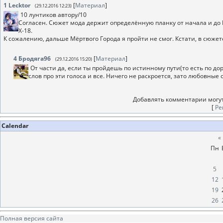
1
Lecktor
[
Материал
]
(29.12.2016 12:23)
10 лунтиков автору/10
Согласен. Сюжет мода держит определённую планку от начала и до 
Х-18.
К сожалению, дальше Мёртвого Города я пройти не смог. Кстати, в сюжете
4
Бродяга96
[
Материал
]
(29.12.2016 15:20)
От части да, если ты пройдешь по истинному пути(то есть по дор
слов про эти голоса и все. Ничего не раскроется, зато любовные 
Добавлять комментарии могут
[
Ре
Calendar
«
Пн
5
12
19
26
Полная версия сайта