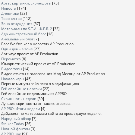
Арты, картинки, скриншоты
[75]
Новости
[174]
Дневники
[23]
Творчество
[112]
Зона отчуждения
[57]
Материалы по S.T.A.L.K.E.R. 2
[33]
Административный блог
[18]
Аномальный блог
[7]
Блог Wolfstalker о новостях AP Production
Один день в зоне
[27]
Арт хаус проект от AP Production
Перемотка
[8]
Юмористический проект от AP Production
Видео топы
[14]
Видео отчеты с голосования Мод Месяца от AP Production
Начало игры
[45]
Первые минуты геймплея в модификациях
Геймплейные нарезки
[22]
Геймплейные видеомиксы от APPRO
Скриншоты недели
[39]
Лучшие скриншоты от наших игроков.
AP PRO: Итоги недели
[4]
Дайджест по материалам сайта за прошедшую неделю.
Народный обзор
[7]
Stalker Today
[26]
Ночной фантом
[3]
AP PRO Live
[91]