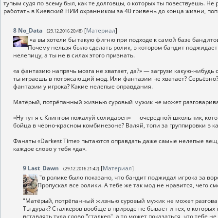
тупым судя по всему был, как те долговцы, о которых ты повествуешь. Не 
работать в Киевский НИИ охранником за 40 гривень до конца жизни, по
8
No_Data
[
Материал
]
(29.12.2016 20:48)
«а вы хотели бы такую фигню при подходе к самой базе бандитов
Почему нельзя было сделать ролик, в котором бандит поджидает 
нелепицу, а ты не в силах этого признать.
«а фантазию напрячь мозга не хватает, да?» — загрузи какую-нибудь 
ты играешь в потрясающий мод. Или фантазии не хватает? Серьёзно?
фантазии у игрока? Какие нелепые оправдания.
Матёрый, потрёпанный жизнью суровый мужик не может разговариват
«Ну тут я с Клингом пожалуй солидарен» — очередной школьник, котор
бойца в чёрно-красном комбинезоне? Валяй, топи за группировки в ка
Фанаты «Darkest Time» пытаются оправдать даже самые нелепые вещи
каждое слово у тебя «да».
9
Last_Dawn
[
Материал
]
(29.12.2016 21:42)
"в ролике было показано, что бандит поджидал игрока за во
Пропускал все ролики. А тебе же так мод не нравится, чего см
"Матёрый, потрёпанный жизнью суровый мужик не может разговар
Ты дурак? Сталкеров вообще в природе не бывает и тех, о которых
вставлять туда слово "сталкер", а то может показаться, что тебе не