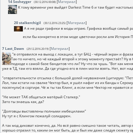
14
Sesheyger
[
Материал
]
(30.12.2016 00:08)
К тому времени уже выйдет Darkest Time 6 и там будет настольк
20
stalkerchigil
[
Материал
]
(30.12.2016 23:25)
А я не ради графики в моды играю. Графика вообще самый р
если бы конкретно в этом моде цветочки росли аля История П
7
Last_Dawn
[
Материал
]
(29.12.2016 20:19)
"я отправился на выход с локации, а тут БАЦ - чёрный экран и фраза
Так-то ничего, но чё каждый второй к этому моменту пристаёт? Ну в 
подходе к самой базе бандитов что ли? Ну что за чушь. "Вот как меня
уже в ТД, там его взяли. Да где угодно его в плен могли взять. Нет, вот 
"отвратительности отсылка с большой долей неуважения (цитирую: "Пет
Лол, там кстати на свалке Чектор был, я ушёл нафиг из их банды к Сером
посягнули) в сортире. Чё ж ты так Клинг, а если мне Чектор не нравится и
"Не может ТАК общаться матёрый Сталкер."
Зато ты знаешь как, да?
"Долговцы выставлены полными имбецилами"
Ну тут я с Клингом пожалуй солидарен.
А так мод диковат конечно, да. Но всё равно смешно такое читать, автор 
хорошо отразил то, каким он мог быть, да и был им даже следуя сюжету 