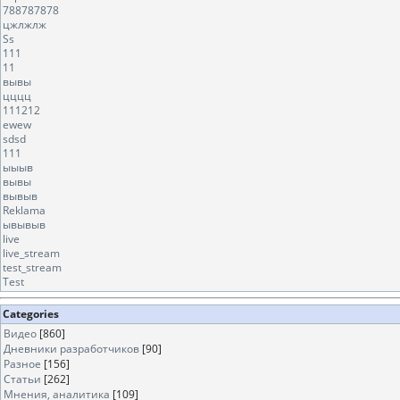
788787878
цжлжлж
Ss
111
11
вывы
цццц
111212
ewew
sdsd
111
ыыыв
вывы
вывыв
Reklama
ывывыв
live
live_stream
test_stream
Test
Categories
Видео
[860]
Дневники разработчиков
[90]
Разное
[156]
Статьи
[262]
Мнения, аналитика
[109]