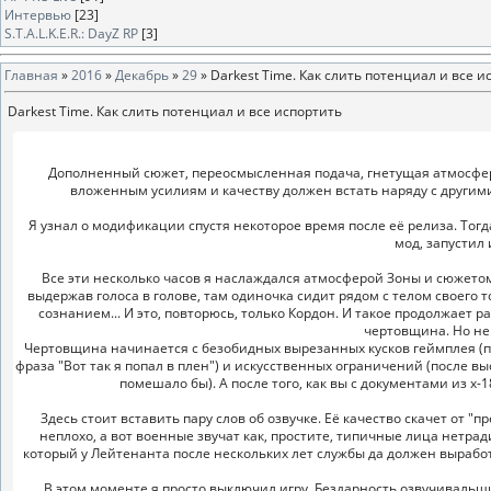
Интервью
[23]
S.T.A.L.K.E.R.: DayZ RP
[3]
Главная
»
2016
»
Декабрь
»
29
» Darkest Time. Как слить потенциал и все и
Darkest Time. Как слить потенциал и все испортить
Дополненный сюжет, переосмысленная подача, гнетущая атмосфера,
вложенным усилиям и качеству должен встать наряду с другим
Я узнал о модификации спустя некоторое время после её релиза. Тогд
мод, запустил 
Все эти несколько часов я наслаждался атмосферой Зоны и сюжетом.
выдержав голоса в голове, там одиночка сидит рядом с телом своего 
сознанием... И это, повторюсь, только Кордон. И такое продолжает 
чертовщина. Но не 
Чертовщина начинается с безобидных вырезанных кусков геймплея (пол
фраза "Вот так я попал в плен") и искусственных ограничений (после в
помешало бы). А после того, как вы с документами из х-1
Здесь стоит вставить пару слов об озвучке. Её качество скачет от 
неплохо, а вот военные звучат как, простите, типичные лица нетра
который у Лейтенанта после нескольких лет службы да должен выработ
В этом моменте я просто выключил игру. Бездарность озвучивальщи