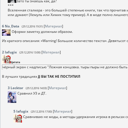
Зато ты знаешь как, да?
***
Вселенная сталкера - это большей степенью книги, так что прочитав 
или думают (Хемуль или Химик тому пример). А в моде полно лишнего
6
No_Data
[
Материал
]
(29.12.2016 19:31)
Оформи заметку должным образом.
Из краткого описания: «Warning! Большое количество текста». Девятьсот 
2
lafugix
[
Материал
]
(29.12.2016 13:00)
Цитата
чёрный экран с надписью "Ложная концовка. тыры пыры не должно быть
В лучших традициях
JJ БЫ ТАК НЕ ПОСТУПИЛ
3
Lecktor
[
Материал
]
(29.12.2016 14:03)
Сравнил УЗ и ДТ.
5
lafugix
[
Материал
]
(29.12.2016 17:00)
Сравниваю не моды, а методы удержания игрока в рельсах сю