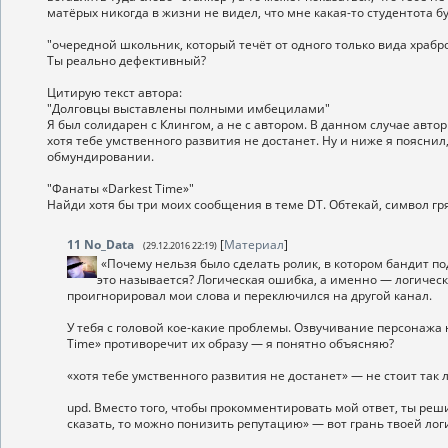
матёрых никогда в жизни не видел, что мне какая-то студентота б
"очередной школьник, который течёт от одного только вида храбр
Ты реально дефективный?
Цитирую текст автора:
"Долговцы выставлены полными имбецилами"
Я был солидарен с Клингом, а не с автором. В данном случае авто
хотя тебе умственного развития не достанет. Ну и ниже я пояснил,
обмундировании.
"Фанаты «Darkest Time»"
Найди хотя бы три моих сообщения в теме DT. Обтекай, символ гр
11
No_Data
[
Материал
]
(29.12.2016 22:19)
«Почему нельзя было сделать ролик, в котором бандит по
это называется? Логическая ошибка, а именно — логическа
проигнорировал мои слова и переключился на другой канал.
У тебя с головой кое-какие проблемы. Озвучивание персонажа 
Time» противоречит их образу — я понятно объясняю?
«хотя тебе умственного развития не достанет» — не стоит так л
upd. Вместо того, чтобы прокомментировать мой ответ, ты реши
сказать, то можно понизить репутацию» — вот грань твоей лог