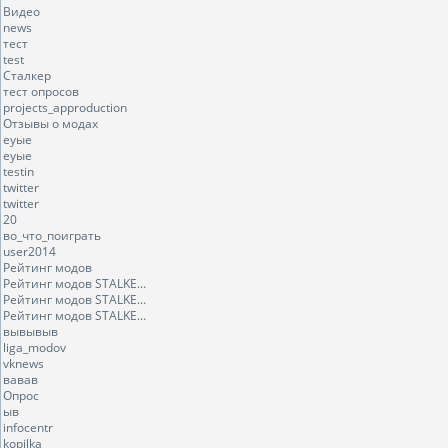
Видео
news
тест
test
Сталкер
тест опросов
projects_approduction
Отзывы о модах
еуые
еуые
testin
twitter
twitter
20
во_что_поиграть
user2014
Рейтинг модов
Рейтинг модов STALKE...
Рейтинг модов STALKE...
Рейтинг модов STALKE...
вывывыв
liga_modov
vknews
вавав
Опрос
ыв
infocentr
kopilka