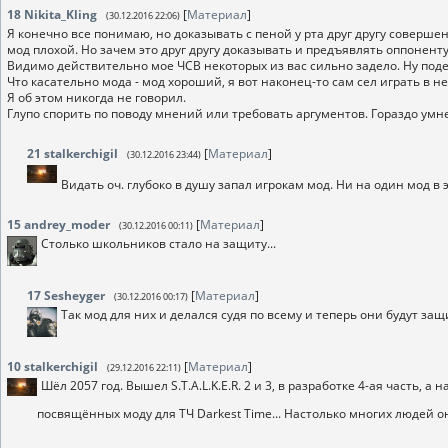
18
Nikita_Kling
[
Материал
]
(30.12.2016 22:06)
Я конечно все понимаю, но доказывать с пеной у рта друг другу соверше
мод плохой. Но зачем это друг другу доказывать и предъявлять оппоненту,
Видимо действительно мое ЧСВ некоторых из вас сильно задело. Ну под
Что касательно мода - мод хороший, я вот наконец-то сам сел играть в 
Я об этом никогда не говорил.
Глупо спорить по поводу мнений или требовать аргументов. Гораздо умне
21
stalkerchigil
[
Материал
]
(30.12.2016 23:44)
Видать оч. глубоко в душу запал игрокам мод. Ни на один мод в
15
andrey_moder
[
Материал
]
(30.12.2016 00:11)
Столько школьников стало на защиту...
17
Sesheyger
[
Материал
]
(30.12.2016 00:17)
Так мод для них и делался судя по всему и теперь они будут 
10
stalkerchigil
[
Материал
]
(29.12.2016 22:11)
Шёл 2057 год. Вышел S.T.A.L.K.E.R. 2 и 3, в разработке 4-ая часть, 
посвящённых моду для ТЧ Dаrkest Time... Настолько многих людей 