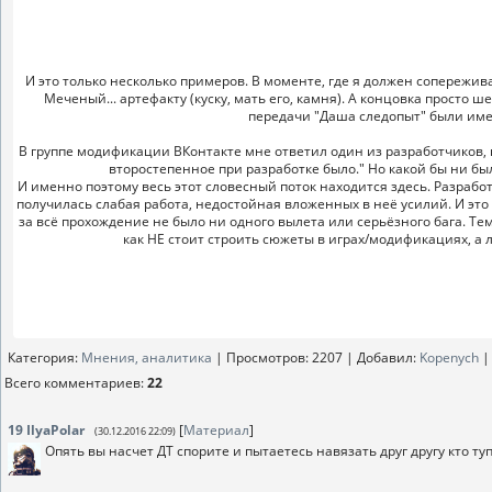
И это только несколько примеров. В моменте, где я должен сопережива
Меченый... артефакту (куску, мать его, камня). А концовка просто
передачи "Даша следопыт" были имен
В группе модификации ВКонтакте мне ответил один из разработчиков, к
второстепенное при разработке было." Но какой бы ни был
И именно поэтому весь этот словесный поток находится здесь. Разрабо
получилась слабая работа, недостойная вложенных в неё усилий. И это
за всё прохождение не было ни одного вылета или серьёзного бага. Тем
как НЕ стоит строить сюжеты в играх/модификациях, а 
Категория
:
Мнения, аналитика
|
Просмотров
: 2207 |
Добавил
:
Kopenych
Всего комментариев
:
22
19
IlyaPolar
[
Материал
]
(30.12.2016 22:09)
Опять вы насчет ДТ спорите и пытаетесь навязать друг другу кто тупее