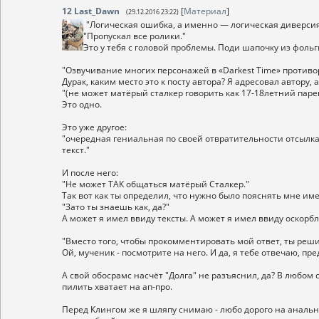
12
Last_Dawn
[
Материал
]
(29.12.2016 23:22)
"Логическая ошибка, а именно — логическая диверси
"Пропускал все ролики."
Это у тебя с головой проблемы. Поди шапочку из фоль
"Озвучивание многих персонажей в «Darkest Time» противо
Дурак, каким место это к посту автора? Я адресовал автору, 
"(не может матёрый сталкер говорить как 17-18летний паре
Это одно.
Это уже другое:
"очередная гениальная по своей отвратительности отсылк
текст."
И после него:
"Не может ТАК общаться матёрый Сталкер."
Так вот как ты определил, что нужно было пояснять мне имен
"Зато ты знаешь как, да?"
А может я имел ввиду тексты. А может я имел ввиду оскорбл
"Вместо того, чтобы прокомментировать мой ответ, ты реш
Ой, мученик - посмотрите на него. И да, я тебе отвечаю, пр
А свой обосрамс насчёт "Долга" не разъяснил, да? В любом с
пилить хватает на ап-про.
Перед Клингом же я шляпу снимаю - любо дорого на анальн