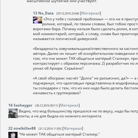
масштабной шутеечке они участвуют.
13
No_Data
[
Материал
]
(29.12.2016 23:44)
«Это у тебя с головой проблемы» — это не я прист
ролике, который, по твоим словам, был тобою прост
воротами бара. Почему нельзя было сделать ролик, в кот
мой комментарий, который, к слову, снова был проигнор
называется логической диверсией.
«Бездарность озвучивальщика/отвественного за кастинг
автора. Далее он пишет об оскорбительном поведении 
том, что «не может ТАК общаться матёрый Сталкер», прим
контрастирует с образом персонажа; 2) разработчик по 
узнал об Архаре. Серьёзно?
«А свой обосрамс насчёт "Долга" не разъяснил, да?» — а
подчеркнул, что «долговцы» представлены в модификации
ты солидарен с тем, что из них надо было делать бест
ненависть к группировке?
16
Sesheyger
[
Материал
]
(30.12.2016 00:11)
Видно, что мод большинству пришелся не по вкусу, надо бы пот
илиты, а не для быдла из нижнего интернета
22
strelkiller88
[
Материал
]
(31.12.2016 11:05)
"Не может ТАК общаться матёрый Сталкер."