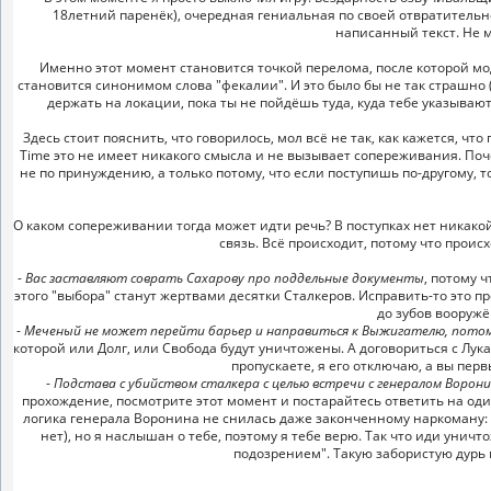
18летний паренёк), очередная гениальная по своей отвратительн
написанный текст. Не 
Именно этот момент становится точкой перелома, после которой мо
становится синонимом слова "фекалии". И это было бы не так страшно 
держать на локации, пока ты не пойдёшь туда, куда тебе указываю
Здесь стоит пояснить, что говорилось, мол всё не так, как кажется, что
Time это не имеет никакого смысла и не вызывает сопереживания. Поч
не по принуждению, а только потому, что если поступишь по-другому,
О каком сопереживании тогда может идти речь? В поступках нет никако
связь. Всё происходит, потому что прои
-
Вас заставляют соврать Сахарову про поддельные документы
, потому 
этого "выбора" станут жертвами десятки Сталкеров. Исправить-то это п
до зубов вооруж
-
Меченый не может перейти барьер и направиться к Выжигателю, потому
которой или Долг, или Свобода будут уничтожены. А договориться с Лук
пропускаете, я его отключаю, а вы пер
-
Подстава с убийством сталкера с целью встречи с генералом Ворон
прохождение, посмотрите этот момент и постарайтесь ответить на од
логика генерала Воронина не снилась даже законченному наркоману: 
нет), но я наслышан о тебе, поэтому я тебе верю. Так что иди уничт
подозрением". Такую забористую дурь 