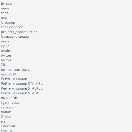
Видео
news
тест
test
Сталкер
тест опросов
projects_approduction
Отзывы о модах
еуые
еуые
testin
twitter
twitter
20
во_что_поиграть
user2014
Рейтинг модов
Рейтинг модов STALKE...
Рейтинг модов STALKE...
Рейтинг модов STALKE...
вывывыв
liga_modov
vknews
вавав
Опрос
ыв
infocentr
kopilka