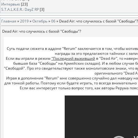
Интервью
[23]
S.T.A.L.K.E.R.: DayZ RP
[3]
Главная
»
2019
»
Октябрь
»
06
» Dead Air: что случилось с базой "Свободы"?
Dead Air: что случилось с базой "Свободы"?
Суть подачи сюжета в аддоне "Rerum" заключается в том, чтобы мотив
награды за это предлагаются тайники с запи
Если вы играли в режим
"Последний выживший
в "Dead Air", то навер
бывшая база "Свободы" на Армейских складах). И в любом случае 
"Свободой". Про это свидетельствуют также монолитовские знаки, что
оригинального "Dead Ai
Играя в дополнение "Rerum" мне совершенно случайно дал наводку на э
для тонкой работы. Поэтому если будете играть, то всегда внимательн
Если вас интересует только вопрос того, как авторы Рерума по