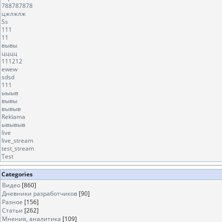
788787878
цжлжлж
Ss
111
11
вывы
цццц
111212
ewew
sdsd
111
ыыыв
вывы
вывыв
Reklama
ывывыв
live
live_stream
test_stream
Test
Categories
Видео
[860]
Дневники разработчиков
[90]
Разное
[156]
Статьи
[262]
Мнения, аналитика
[109]