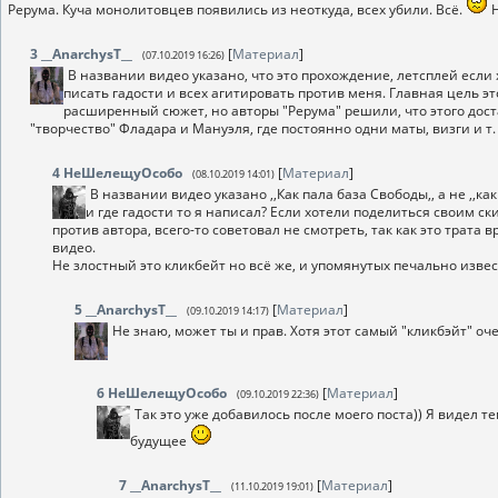
Рерума. Куча монолитовцев появились из неоткуда, всех убили. Всё.
Н
3
__AnarchysT__
[
Материал
]
(07.10.2019 16:26)
В названии видео указано, что это прохождение, летсплей если х
писать гадости и всех агитировать против меня. Главная цель эт
расширенный сюжет, но авторы "Рерума" решили, что этого достат
"творчество" Фладара и Мануэля, где постоянно одни маты, визги и т. 
4
НеШелещуОсобо
[
Материал
]
(08.10.2019 14:01)
В названии видео указано ,,Как пала база Свободы,, а не ,,ка
и где гадости то я написал? Если хотели поделиться своим с
против автора, всего-то советовал не смотреть, так как это трата
видео.
Не злостный это кликбейт но всё же, и упомянутых печально изве
5
__AnarchysT__
[
Материал
]
(09.10.2019 14:17)
Не знаю, может ты и прав. Хотя этот самый "кликбэйт" о
6
НеШелещуОсобо
[
Материал
]
(09.10.2019 22:36)
Так это уже добавилось после моего поста)) Я видел т
будущее
7
__AnarchysT__
[
Материал
]
(11.10.2019 19:01)