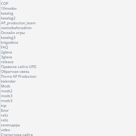
COP
10modov
katalog
katalog2
AP_production_team
statistikaforadmin
Онлайн игры
katalog3
knigadeza
FAQ
2glava
3glava
release
Правила сайта UPD
Обратная связь
Почта AP Production
kalendar
Mods
mods2
mods3
mods3
top
Блог
reliz
reliz
календарь
video
Статистика сайта