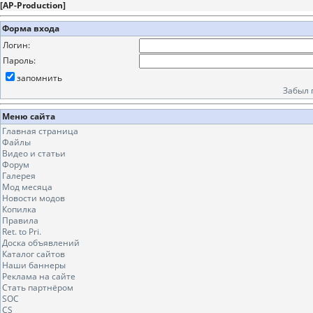
[
AP-Production
]
Форма входа
Логин:
Пароль:
запомнить
Забыл 
Меню сайта
Главная страница
Файлы
Видео и статьи
Форум
Галерея
Мод месяца
Новости модов
Копилка
Правила
Ret. to Pri.
Доска объявлений
Каталог сайтов
Наши баннеры
Реклама на сайте
Стать партнёром
SOC
CS