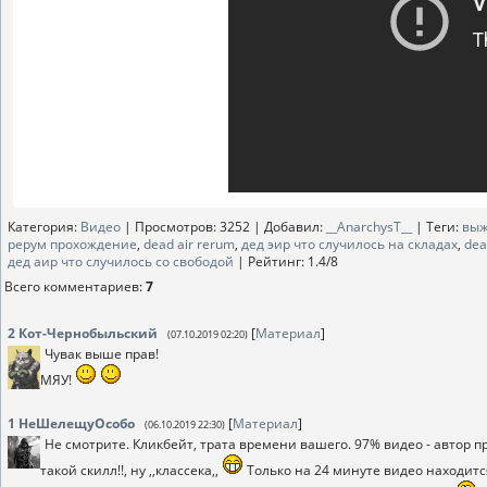
Категория
:
Видео
|
Просмотров
: 3252 |
Добавил
:
__AnarchysT__
|
Теги
:
выж
рерум прохождение
,
dead air rerum
,
дед эир что случилось на складах
,
dea
дед аир что случилось со свободой
|
Рейтинг
:
1.4
/
8
Всего комментариев
:
7
2
Кот-Чернобыльский
[
Материал
]
(07.10.2019 02:20)
Чувак выше прав!
МЯУ!
1
НеШелещуОсобо
[
Материал
]
(06.10.2019 22:30)
Не смотрите. Кликбейт, трата времени вашего. 97% видео - автор пр
такой скилл!!, ну ,,классека,,
Только на 24 минуте видео находитс