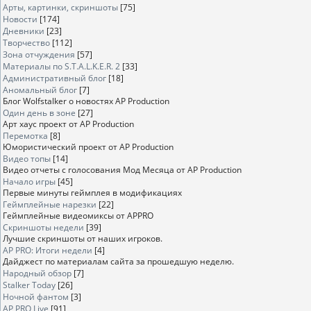
Арты, картинки, скриншоты
[75]
Новости
[174]
Дневники
[23]
Творчество
[112]
Зона отчуждения
[57]
Материалы по S.T.A.L.K.E.R. 2
[33]
Административный блог
[18]
Аномальный блог
[7]
Блог Wolfstalker о новостях AP Production
Один день в зоне
[27]
Арт хаус проект от AP Production
Перемотка
[8]
Юмористический проект от AP Production
Видео топы
[14]
Видео отчеты с голосования Мод Месяца от AP Production
Начало игры
[45]
Первые минуты геймплея в модификациях
Геймплейные нарезки
[22]
Геймплейные видеомиксы от APPRO
Скриншоты недели
[39]
Лучшие скриншоты от наших игроков.
AP PRO: Итоги недели
[4]
Дайджест по материалам сайта за прошедшую неделю.
Народный обзор
[7]
Stalker Today
[26]
Ночной фантом
[3]
AP PRO Live
[91]