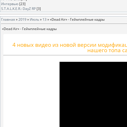
Интервью
[23]
S.T.A.L.K.E.R.: DayZ RP
[3]
Главная
»
2019
»
Июль
»
13
» «Dead Air» - Геймплейные кадры
«Dead Air» - Геймплейные кадры
4 новых видео из новой версии модификац
нашего топа с