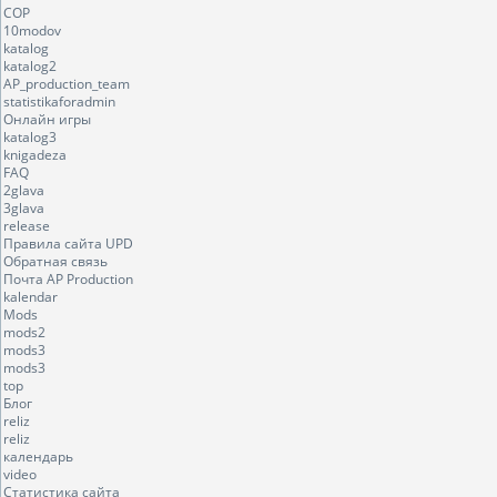
COP
10modov
katalog
katalog2
AP_production_team
statistikaforadmin
Онлайн игры
katalog3
knigadeza
FAQ
2glava
3glava
release
Правила сайта UPD
Обратная связь
Почта AP Production
kalendar
Mods
mods2
mods3
mods3
top
Блог
reliz
reliz
календарь
video
Статистика сайта