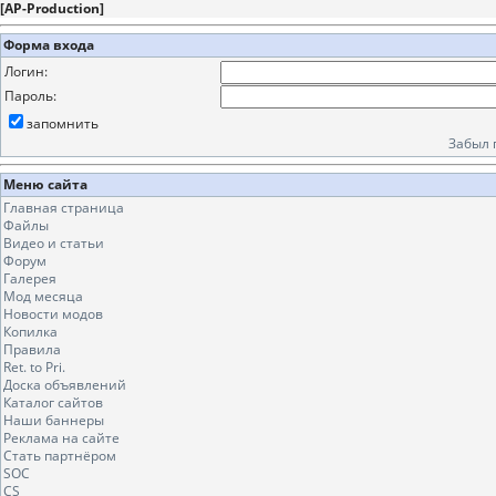
[
AP-Production
]
Форма входа
Логин:
Пароль:
запомнить
Забыл 
Меню сайта
Главная страница
Файлы
Видео и статьи
Форум
Галерея
Мод месяца
Новости модов
Копилка
Правила
Ret. to Pri.
Доска объявлений
Каталог сайтов
Наши баннеры
Реклама на сайте
Стать партнёром
SOC
CS