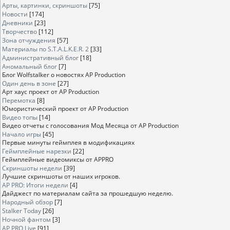
Арты, картинки, скриншоты
[75]
Новости
[174]
Дневники
[23]
Творчество
[112]
Зона отчуждения
[57]
Материалы по S.T.A.L.K.E.R. 2
[33]
Административный блог
[18]
Аномальный блог
[7]
Блог Wolfstalker о новостях AP Production
Один день в зоне
[27]
Арт хаус проект от AP Production
Перемотка
[8]
Юмористический проект от AP Production
Видео топы
[14]
Видео отчеты с голосования Мод Месяца от AP Production
Начало игры
[45]
Первые минуты геймплея в модификациях
Геймплейные нарезки
[22]
Геймплейные видеомиксы от APPRO
Скриншоты недели
[39]
Лучшие скриншоты от наших игроков.
AP PRO: Итоги недели
[4]
Дайджест по материалам сайта за прошедшую неделю.
Народный обзор
[7]
Stalker Today
[26]
Ночной фантом
[3]
AP PRO Live
[91]