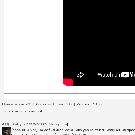
Просмотров
: 941 |
Добавил
:
Diman_GTX
|
Рейтинг
:
5.0
/
6
Всего комментариев
:
4
4
DJ_Skully
[
Материал
]
(18.07.2019 17:22)
Хороший мод, но дебильная механика урона от пси-излучения прос
пролетел - умер и это всё на одной жизни