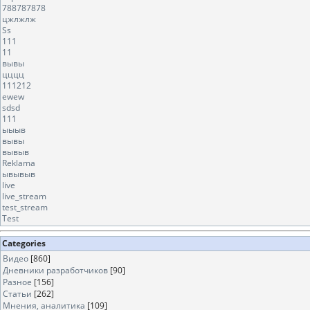
788787878
цжлжлж
Ss
111
11
вывы
цццц
111212
ewew
sdsd
111
ыыыв
вывы
вывыв
Reklama
ывывыв
live
live_stream
test_stream
Test
Categories
Видео
[860]
Дневники разработчиков
[90]
Разное
[156]
Статьи
[262]
Мнения, аналитика
[109]