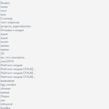
Видео
news
тест
test
Сталкер
тест опросов
projects_approduction
Отзывы о модах
еуые
еуые
testin
twitter
twitter
20
во_что_поиграть
user2014
Рейтинг модов
Рейтинг модов STALKE...
Рейтинг модов STALKE...
Рейтинг модов STALKE...
вывывыв
liga_modov
vknews
вавав
Опрос
ыв
infocentr
kopilka