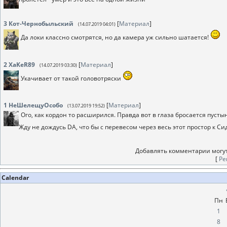
3
Кот-Чернобыльский
[
Материал
]
(14.07.2019 04:01)
Да локи классно смотрятся, но да камера уж сильно шатается!
2
XaKeR89
[
Материал
]
(14.07.2019 03:30)
Укачивает от такой головотряски
1
НеШелещуОсобо
[
Материал
]
(13.07.2019 19:52)
Ого, как кордон то расширился. Правда вот в глаза бросается пусты
Жду не дождусь DA, что бы с перевесом через весь этот простор к
Добавлять комментарии могут
[
Ре
Calendar
Пн
1
8