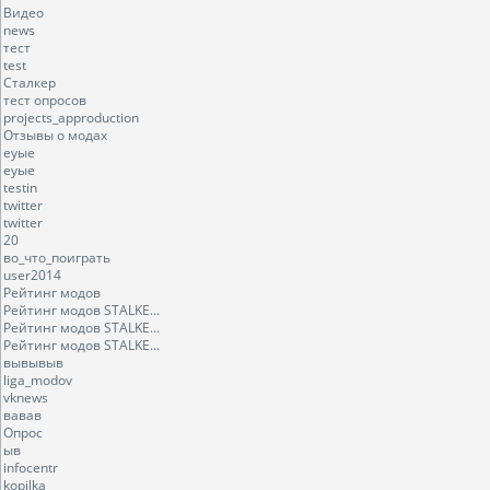
Видео
news
тест
test
Сталкер
тест опросов
projects_approduction
Отзывы о модах
еуые
еуые
testin
twitter
twitter
20
во_что_поиграть
user2014
Рейтинг модов
Рейтинг модов STALKE...
Рейтинг модов STALKE...
Рейтинг модов STALKE...
вывывыв
liga_modov
vknews
вавав
Опрос
ыв
infocentr
kopilka