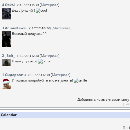
4
Oskol
[
Материал
]
(14.07.2014 15:38)
Дед Лучший !
3
AnimeKawai
[
Материал
]
(14.07.2014 04:00)
Веселый дедушка^^
2
_Bolt_
[
Материал
]
(13.07.2014 12:39)
К чему тут это?
1
Сидорович
[
Материал
]
(13.07.2014 12:37)
И только попробуйте его не узнать!
Добавлять комментарии могут
[
Ре
Calendar
Пн