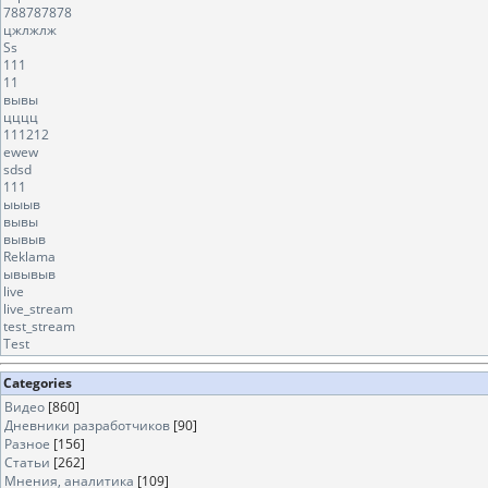
788787878
цжлжлж
Ss
111
11
вывы
цццц
111212
ewew
sdsd
111
ыыыв
вывы
вывыв
Reklama
ывывыв
live
live_stream
test_stream
Test
Categories
Видео
[860]
Дневники разработчиков
[90]
Разное
[156]
Статьи
[262]
Мнения, аналитика
[109]