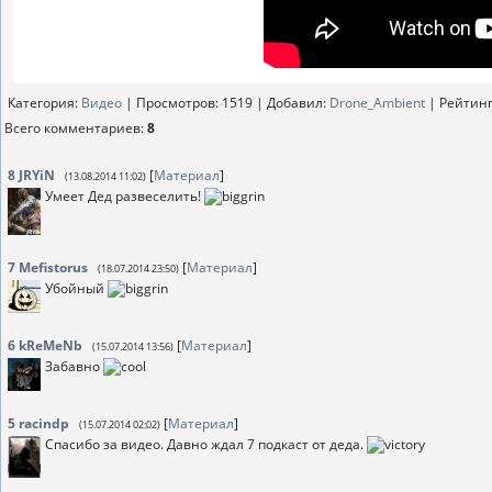
Категория
:
Видео
|
Просмотров
: 1519 |
Добавил
:
Drone_Ambient
|
Рейтин
Всего комментариев
:
8
8
JRYiN
[
Материал
]
(13.08.2014 11:02)
Умеет Дед развеселить!
7
Mefistorus
[
Материал
]
(18.07.2014 23:50)
Убойный
6
kReMeNb
[
Материал
]
(15.07.2014 13:56)
Забавно
5
racindp
[
Материал
]
(15.07.2014 02:02)
Спасибо за видео. Давно ждал 7 подкаст от деда.