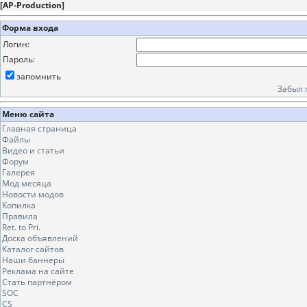
[
AP-Production
]
Форма входа
Логин:
Пароль:
запомнить
Забыл 
Меню сайта
Главная страница
Файлы
Видео и статьи
Форум
Галерея
Мод месяца
Новости модов
Копилка
Правила
Ret. to Pri.
Доска объявлений
Каталог сайтов
Наши баннеры
Реклама на сайте
Стать партнёром
SOC
CS