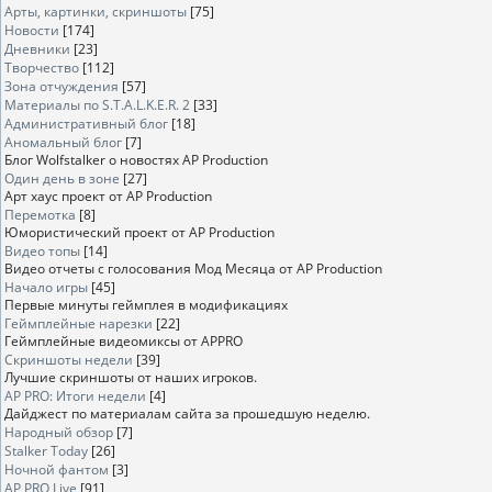
Арты, картинки, скриншоты
[75]
Новости
[174]
Дневники
[23]
Творчество
[112]
Зона отчуждения
[57]
Материалы по S.T.A.L.K.E.R. 2
[33]
Административный блог
[18]
Аномальный блог
[7]
Блог Wolfstalker о новостях AP Production
Один день в зоне
[27]
Арт хаус проект от AP Production
Перемотка
[8]
Юмористический проект от AP Production
Видео топы
[14]
Видео отчеты с голосования Мод Месяца от AP Production
Начало игры
[45]
Первые минуты геймплея в модификациях
Геймплейные нарезки
[22]
Геймплейные видеомиксы от APPRO
Скриншоты недели
[39]
Лучшие скриншоты от наших игроков.
AP PRO: Итоги недели
[4]
Дайджест по материалам сайта за прошедшую неделю.
Народный обзор
[7]
Stalker Today
[26]
Ночной фантом
[3]
AP PRO Live
[91]