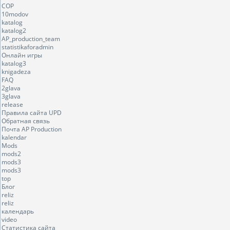
COP
10modov
katalog
katalog2
AP_production_team
statistikaforadmin
Онлайн игры
katalog3
knigadeza
FAQ
2glava
3glava
release
Правила сайта UPD
Обратная связь
Почта AP Production
kalendar
Mods
mods2
mods3
mods3
top
Блог
reliz
reliz
календарь
video
Статистика сайта