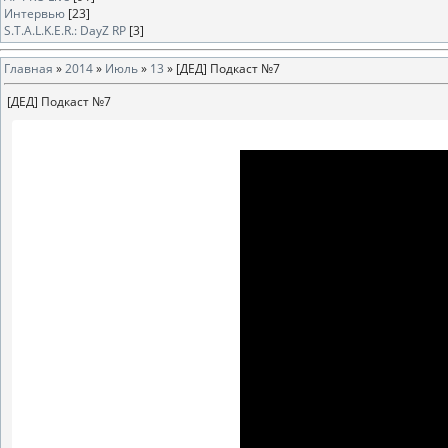
Интервью
[23]
S.T.A.L.K.E.R.: DayZ RP
[3]
Главная
»
2014
»
Июль
»
13
» [ДЕД] Подкаст №7
[ДЕД] Подкаст №7