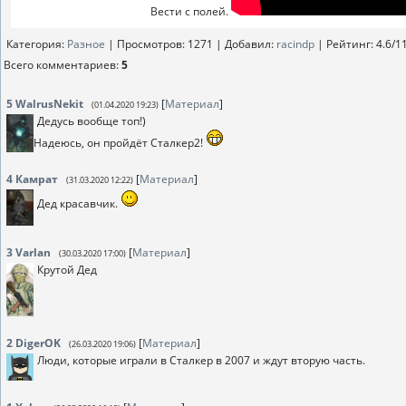
Вести с полей.
Категория
:
Разное
|
Просмотров
: 1271 |
Добавил
:
racindp
|
Рейтинг
:
4.6
/
1
Всего комментариев
:
5
5
WalrusNekit
[
Материал
]
(01.04.2020 19:23)
Дедусь вообще топ!)
Надеюсь, он пройдёт Сталкер2!
4
Камрат
[
Материал
]
(31.03.2020 12:22)
Дед красавчик.
3
Varlan
[
Материал
]
(30.03.2020 17:00)
Крутой Дед
2
DigerOK
[
Материал
]
(26.03.2020 19:06)
Люди, которые играли в Сталкер в 2007 и ждут вторую часть.