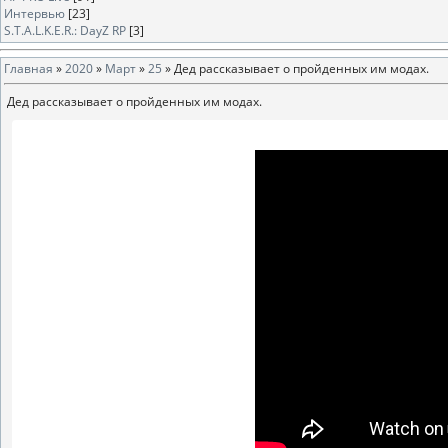
Интервью
[23]
S.T.A.L.K.E.R.: DayZ RP
[3]
Главная
»
2020
»
Март
»
25
» Дед рассказывает о пройденных им модах.
Дед рассказывает о пройденных им модах.