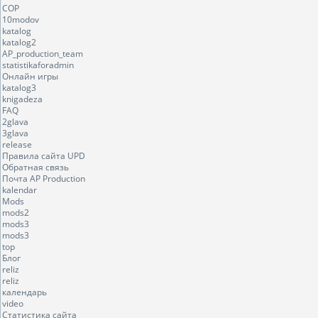
COP
10modov
katalog
katalog2
AP_production_team
statistikaforadmin
Онлайн игры
katalog3
knigadeza
FAQ
2glava
3glava
release
Правила сайта UPD
Обратная связь
Почта AP Production
kalendar
Mods
mods2
mods3
mods3
top
Блог
reliz
reliz
календарь
video
Статистика сайта