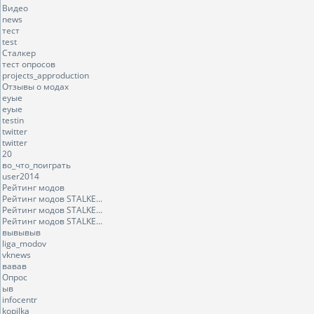
Видео
news
тест
test
Сталкер
тест опросов
projects_approduction
Отзывы о модах
еуые
еуые
testin
twitter
twitter
20
во_что_поиграть
user2014
Рейтинг модов
Рейтинг модов STALKE...
Рейтинг модов STALKE...
Рейтинг модов STALKE...
вывывыв
liga_modov
vknews
вавав
Опрос
ыв
infocentr
kopilka