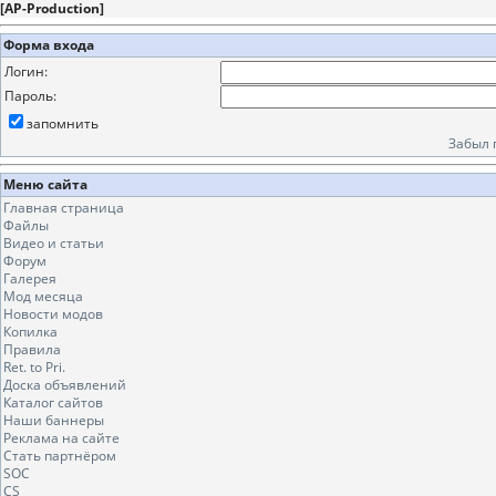
[
AP-Production
]
Форма входа
Логин:
Пароль:
запомнить
Забыл 
Меню сайта
Главная страница
Файлы
Видео и статьи
Форум
Галерея
Мод месяца
Новости модов
Копилка
Правила
Ret. to Pri.
Доска объявлений
Каталог сайтов
Наши баннеры
Реклама на сайте
Стать партнёром
SOC
CS