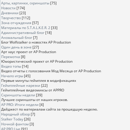
Арты, картинки, скриншоты
[75]
Новости
[174]
Дневники
[23]
Творчество
[112]
Зона отчуждения
[57]
Материалы по S.T.A.L.K.E.R. 2
[33]
Административный блог
[18]
Аномальный блог
[7]
Блог Wolfstalker о новостях AP Production
Один день в зоне
[27]
Арт хаус проект от AP Production
Перемотка
[8]
Юмористический проект от AP Production
Видео топы
[14]
Видео отчеты с голосования Мод Месяца от AP Production
Начало игры
[45]
Первые минуты геймплея в модификациях
Геймплейные нарезки
[22]
Геймплейные видеомиксы от APPRO
Скриншоты недели
[39]
Лучшие скриншоты от наших игроков.
AP PRO: Итоги недели
[4]
Дайджест по материалам сайта за прошедшую неделю.
Народный обзор
[7]
Stalker Today
[26]
Ночной фантом
[3]
AP PRO Live
[91]