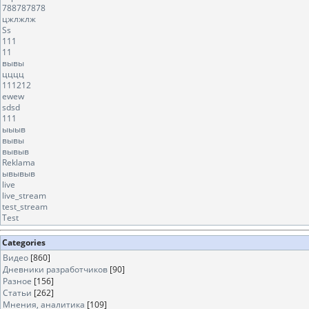
788787878
цжлжлж
Ss
111
11
вывы
цццц
111212
ewew
sdsd
111
ыыыв
вывы
вывыв
Reklama
ывывыв
live
live_stream
test_stream
Test
Categories
Видео
[860]
Дневники разработчиков
[90]
Разное
[156]
Статьи
[262]
Мнения, аналитика
[109]