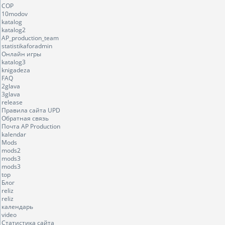
COP
10modov
katalog
katalog2
AP_production_team
statistikaforadmin
Онлайн игры
katalog3
knigadeza
FAQ
2glava
3glava
release
Правила сайта UPD
Обратная связь
Почта AP Production
kalendar
Mods
mods2
mods3
mods3
top
Блог
reliz
reliz
календарь
video
Статистика сайта