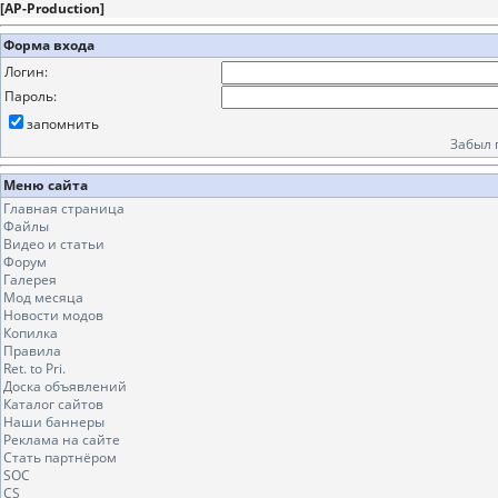
[
AP-Production
]
Форма входа
Логин:
Пароль:
запомнить
Забыл 
Меню сайта
Главная страница
Файлы
Видео и статьи
Форум
Галерея
Мод месяца
Новости модов
Копилка
Правила
Ret. to Pri.
Доска объявлений
Каталог сайтов
Наши баннеры
Реклама на сайте
Стать партнёром
SOC
CS