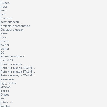
Видео
news
тест
test
Сталкер
тест опросов
projects_approduction
Отзывы о модах
еуые
еуые
testin
twitter
twitter
20
во_что_поиграть
user2014
Рейтинг модов
Рейтинг модов STALKE...
Рейтинг модов STALKE...
Рейтинг модов STALKE...
вывывыв
liga_modov
vknews
вавав
Опрос
ыв
infocentr
kopilka