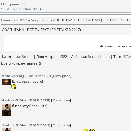
Интервью
[23]
S.T.A.L.K.E.R.: DayZ RP
[3]
Главная
»
2017
»
Август
»
26
» ДОЛГШТАЙН - ВСЁ ТЫ ТРУП (EP STALKER 2017
ДОЛГШТАЙН - ВСЁ ТЫ ТРУП (EP STALKER 2017)
Исполнение песни
Категория
:
Видео
|
Просмотров
: 1322 |
Добавил
:
Borlandsmen
|
Теги
:
S.T.A
Всего комментариев
:
5
5
stalkerchigil
[
Материал
]
(02.09.2017 07:45)
Шикардос просто!
4
-=FERRUM=-
[
Материал
]
(30.08.2017 22:35)
Я про ютуб,если что)
3
-=FERRUM=-
[
Материал
]
(30.08.2017 20:18)