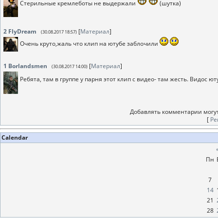
Стерильные кремлеботы не выдержали
(шутка)
2
FlyDream
[
Материал
]
(30.08.2017 18:57)
Очень круто,жаль что клип на ютубе заблочили
1
Borlandsmen
[
Материал
]
(30.08.2017 14:00)
Ребята, там в группе у парня этот клип с видео- там жесть. Видос 
Добавлять комментарии могут
[
Ре
Calendar
Пн
7
14
21
28