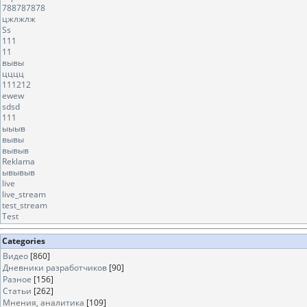
788787878
цжлжлж
Ss
111
11
вывы
цццц
111212
ewew
sdsd
111
ыыыв
вывы
вывыв
Reklama
ывывыв
live
live_stream
test_stream
Test
Categories
Видео
[860]
Дневники разработчиков
[90]
Разное
[156]
Статьи
[262]
Мнения, аналитика
[109]