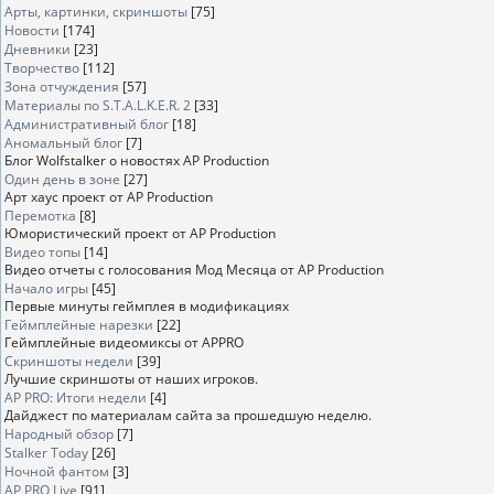
Арты, картинки, скриншоты
[75]
Новости
[174]
Дневники
[23]
Творчество
[112]
Зона отчуждения
[57]
Материалы по S.T.A.L.K.E.R. 2
[33]
Административный блог
[18]
Аномальный блог
[7]
Блог Wolfstalker о новостях AP Production
Один день в зоне
[27]
Арт хаус проект от AP Production
Перемотка
[8]
Юмористический проект от AP Production
Видео топы
[14]
Видео отчеты с голосования Мод Месяца от AP Production
Начало игры
[45]
Первые минуты геймплея в модификациях
Геймплейные нарезки
[22]
Геймплейные видеомиксы от APPRO
Скриншоты недели
[39]
Лучшие скриншоты от наших игроков.
AP PRO: Итоги недели
[4]
Дайджест по материалам сайта за прошедшую неделю.
Народный обзор
[7]
Stalker Today
[26]
Ночной фантом
[3]
AP PRO Live
[91]