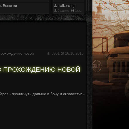
ь Вонючки
stalkerchigil
Созданно:
62
блога
 прохождению новой
3951
16.10.2015
ПО ПРОХОЖДЕНИЮ НОВОЙ
ероя - проникнуть дальше в Зону и обзавестись