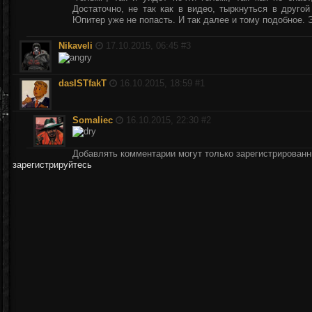
Достаточно, не так как в видео, тыркнуться в друго
Юпитер уже не попасть. И так далее и тому подобное. Э
Nikaveli
17.10.2015, 06:45 #
3
dasISTfakT
16.10.2015, 18:59 #
1
Somaliec
16.10.2015, 22:30 #
2
Добавлять комментарии могут только зарегистрирован
зарегистрируйтесь