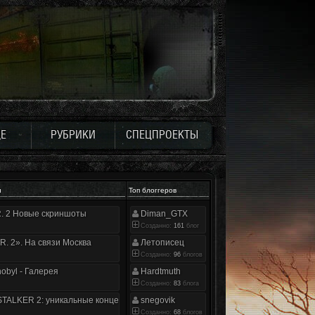
Е
РУБРИКИ
СПЕЦПРОЕКТЫ
и
Топ блоггеров
.R. 2 Новые скриншоты
Diman_GTX
Созданно:
161
блог
.R. 2». На связи Москва
Летописец
Созданно:
96
блогов
nobyl - Галерея
Hardtmuth
Созданно:
83
блога
TALKER 2: уникальные концепт-арты
snegovik
Созданно:
68
блогов