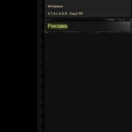
Интервью
S.T.A.L.K.E.R.: DayZ RP
Реклама