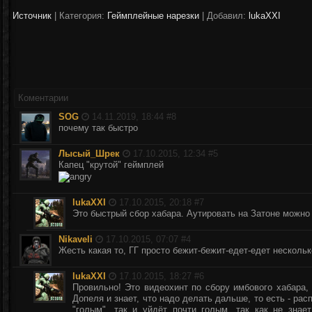
Источник
|
Категория:
Геймплейные нарезки
| Добавил:
lukaXXI
Коментарии
SOG
14.11.2019, 18:44 #
8
почему так быстро
Лысый_Шрек
17.10.2015, 12:34 #
5
Капец "крутой" геймплей
lukaXXI
17.10.2015, 20:18 #
7
Это быстрый сбор хабара. Аутировать на Затоне можно
Nikaveli
17.10.2015, 07:07 #
4
Жесть какая то, ГГ просто бежит-бежит-едет-едет несколь
lukaXXI
17.10.2015, 18:27 #
6
Провильно! Это видеохинт по сбору имбового хабара,
Допеля и знает, что надо делать дальше, то есть - ра
"голым", так и уйдёт почти голым, так как не знает