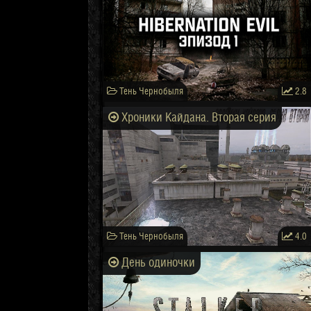
Тень Чернобыля
2.8
Хроники Кайдана. Вторая серия
Тень Чернобыля
4.0
День одиночки