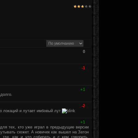
0
-1
+1
 долго.
-2
ко локаций и лутает имбовый лут
+1
 для тех, кто уже играл в предыдущие версии
спутывать сюжет. А новичек как вышел на Затон
, где, как и что собирать и с кем говорить.