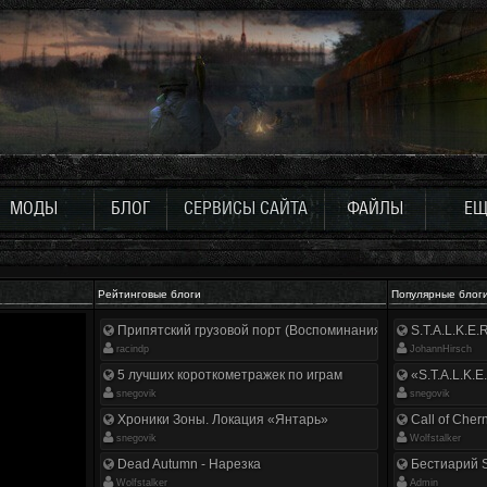
МОДЫ
БЛОГ
СЕРВИСЫ САЙТА
ФАЙЛЫ
ЕЩ
Рейтинговые блоги
Популярные блог
Припятский грузовой порт (Воспоминания ликвидатора)
S.T.A.L.K.E
racindp
JohannHirsch
5 лучших короткометражек по играм
«S.T.A.L.K.E
snegovik
snegovik
Хроники Зоны. Локация «Янтарь»
Call of Cher
snegovik
Wolfstalker
Dead Autumn - Нарезка
Бестиарий S
Wolfstalker
Аdmin