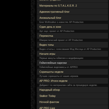
Материалы по S.T.A.L.K.E.R. 2
Административный блог
Аномальный блог
Блог Wolfstalker о новостях AP Production
Один день в зоне
Арт хаус проект от AP Production
Перемотка
Юмористический проект от AP Production
Видео топы
Видео отчеты с голосования Мод Месяца от AP Production
Начало игры
Первые минуты геймплея в модификациях
Геймплейные нарезки
Геймплейные видеомиксы от APPRO
Скриншоты недели
Лучшие скриншоты от наших игроков.
AP PRO: Итоги недели
Дайджест по материалам сайта за прошедшую неделю.
Народный обзор
Stalker Today
Ночной фантом
AP PRO Live