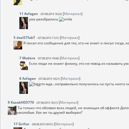
11
Asfagan
[
Материал
]
(07.08.2015 18:22)
уже разобрались
5
dasISTfakT
[
Материал
]
(07.08.2015 17:21)
Я писал это сообщение для тех, кто не знает и писал тогда
7
Modera
[
Материал
]
(07.08.2015 18:06)
Если люди не знают физику, это не повод их называть уз
8
Asfagan
[
Материал
]
(07.08.2015 18:21)
мда...неправильно получилось но пусть никто 
9
KazakHD5770
[
Материал
]
(07.08.2015 18:21)
Ты только что обозвал всех людей, не знающих об эффекте Доп
узколобые. Как же ты друзей выбирал?
17
Grifon
[
Материал
]
(08.08.2015 00:51)