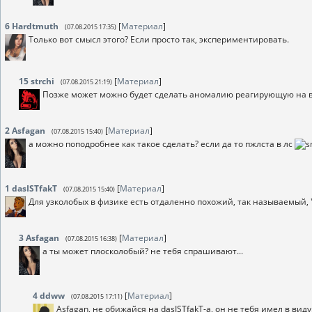
6
Hardtmuth
[
Материал
]
(07.08.2015 17:35)
Только вот смысл этого? Если просто так, экспериментировать.
15
strchi
[
Материал
]
(07.08.2015 21:19)
Позже может можно будет сделать аномалию реагирующую на 
2
Asfagan
[
Материал
]
(07.08.2015 15:40)
а можно поподробнее как такое сделать? если да то пжлста в лс
1
dasISTfakT
[
Материал
]
(07.08.2015 15:40)
Для узколобых в физике есть отдаленно похожий, так называемый,
3
Asfagan
[
Материал
]
(07.08.2015 16:38)
а ты может плосколобый? не тебя спрашивают...
4
ddww
[
Материал
]
(07.08.2015 17:11)
Asfagan, не обижайся на dasISTfakT-а, он не тебя имел в виду