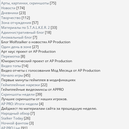
Арты, картинки, скриншоты
[75]
Новости
[174]
Дневники
[23]
Творчество
[112]
Зона отчуждения
[57]
Материалы по S.T.A.L.K.E.R. 2
[33]
Административный блог
[18]
Аномальный блог
[7]
Блог Wolfstalker о новостях AP Production
Один день в зоне
[27]
Арт хаус проект от AP Production
Перемотка
[8]
Юмористический проект от AP Production
Видео топы
[14]
Видео отчеты с голосования Мод Месяца от AP Production
Начало игры
[45]
Первые минуты геймплея в модификациях
Геймплейные нарезки
[22]
Геймплейные видеомиксы от APPRO
Скриншоты недели
[39]
Лучшие скриншоты от наших игроков.
AP PRO: Итоги недели
[4]
Дайджест по материалам сайта за прошедшую неделю.
Народный обзор
[7]
Stalker Today
[26]
Ночной фантом
[3]
AP PRO Live
[91]