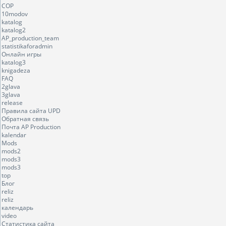
COP
10modov
katalog
katalog2
AP_production_team
statistikaforadmin
Онлайн игры
katalog3
knigadeza
FAQ
2glava
3glava
release
Правила сайта UPD
Обратная связь
Почта AP Production
kalendar
Mods
mods2
mods3
mods3
top
Блог
reliz
reliz
календарь
video
Статистика сайта