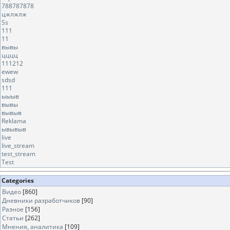
788787878
цжлжлж
Ss
111
11
вывы
цццц
111212
ewew
sdsd
111
ыыыв
вывы
вывыв
Reklama
ывывыв
live
live_stream
test_stream
Test
Categories
Видео
[860]
Дневники разработчиков
[90]
Разное
[156]
Статьи
[262]
Мнения, аналитика
[109]