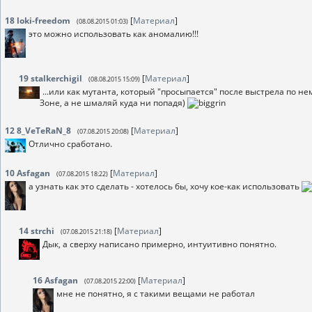
18
loki-freedom
[
Материал
]
(08.08.2015 01:03)
это можно использовать как аномалию!!!
19
stalkerchigil
[
Материал
]
(08.08.2015 15:09)
...или как мутанта, который "просыпается" после выстрела по не
Зоне, а не шмаляй куда ни попадя)
12
8_VeTeRaN_8
[
Материал
]
(07.08.2015 20:08)
Отлично сработано.
10
Asfagan
[
Материал
]
(07.08.2015 18:22)
а узнать как это сделать - хотелось бы, хочу кое-как использовать
14
strchi
[
Материал
]
(07.08.2015 21:18)
Дык, а сверху написано примерно, интуитивно понятно.
16
Asfagan
[
Материал
]
(07.08.2015 22:00)
мне не понятно, я с такими вещами не работал