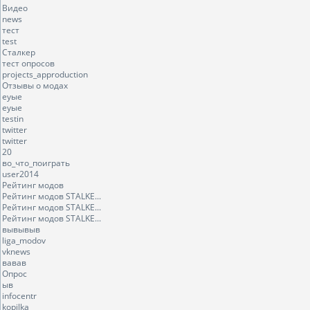
Видео
news
тест
test
Сталкер
тест опросов
projects_approduction
Отзывы о модах
еуые
еуые
testin
twitter
twitter
20
во_что_поиграть
user2014
Рейтинг модов
Рейтинг модов STALKE...
Рейтинг модов STALKE...
Рейтинг модов STALKE...
вывывыв
liga_modov
vknews
вавав
Опрос
ыв
infocentr
kopilka