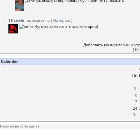
Да че уж,быдлу оскорбляющему людей не привыкать
13
strchi
[
Материал
]
(07.08.2015 21:17)
Ну, мне кажется это элементарно)
Добавлять комментарии могут
[
Ре
Calendar
Пн
3
10
17
24
31
Полная версия сайта