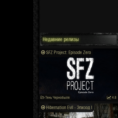
Недавние релизы
SFZ Project: Episode Zero
Тень Чернобыля
4.8
Hibernation Evil - Эпизод I