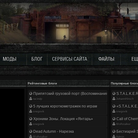
МОДЫ
БЛОГ
СЕРВИСЫ САЙТА
ФАЙЛЫ
ЕЩ
Рейтинговые блоги
Популярные блог
Припятский грузовой порт (Воспоминания ликвидатора)
S.T.A.L.K.E
racindp
JohannHirsch
5 лучших короткометражек по играм
«S.T.A.L.K.E
snegovik
snegovik
Хроники Зоны. Локация «Янтарь»
Call of Cher
snegovik
Wolfstalker
Dead Autumn - Нарезка
Бестиарий S
Wolfstalker
Аdmin