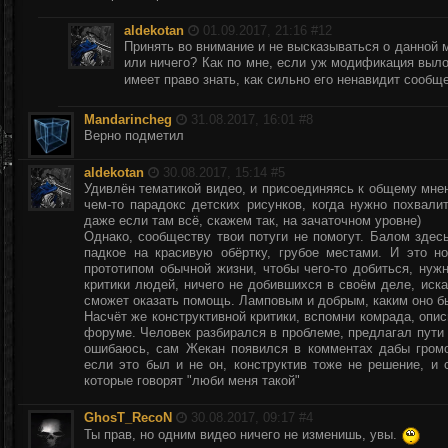
aldekotan
01.09.2017, 21:16 #
12
Принять во внимание и не высказываться о данной м
или ничего? Как по мне, если уж модификация выло
имеет право знать, как сильно его ненавидит сообщ
Mandarincheg
31.08.2017, 16:01 #
8
Верно подметил
aldekotan
30.08.2017, 15:14 #
5
Удивлён тематикой видео, и присоединяясь к общему мне
чем-то парадокс детских рисунков, когда нужно похвали
даже если там всё, скажем так, на зачаточном уровне)
Однако, сообществу твои потуги не помогут. Балом здесь
падкое на красивую обёртку, грубое местами. И это н
прототипом обычной жизни, чтобы чего-то добиться, нуж
критики людей, ничего не добившихся в своём деле, иска
сможет оказать помощь. Ламповым и добрым, каким оно бы
Насчёт же конструктивной критики, вспомни комрада, опи
форуме. Человек разбирался в проблеме, предлагал пути 
ошибаюсь, сам Жекан появился в комментах дабы громо
если это был и не он, конструктив тоже не решение, и
которые говорят "люби меня такой"
GhosT_RecoN
30.08.2017, 09:17 #
4
Ты прав, но одним видео ничего не изменишь, увы.