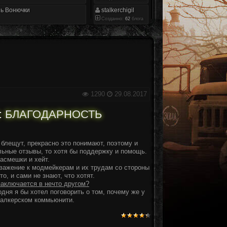
ь Вонючки
stalkerchigil
Созданно:
62
блога
1290
29.08.2017
: БЛАГОДАРНОСТЬ
блещут, прекрасно это понимают, поэтому и
ьные отзывы, то хотя бы поддержку и помощь.
асмешки и хейт.
уважение к модмейкерам и их трудам со стороны
о, и сами не знают, что хотят.
 заключается в нечто другом?
одня я бы хотел поговорить о том, почему же у
талкерском коммьюнити.