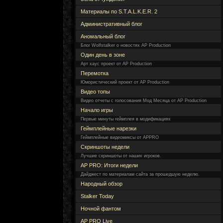
Материалы по S.T.A.L.K.E.R. 2
Административный блог
Аномальный блог
Блог Wolfstalker о новостях AP Production
Один день в зоне
Арт хаус проект от AP Production
Перемотка
Юмористический проект от AP Production
Видео топы
Видео отчеты с голосования Мод Месяца от AP Production
Начало игры
Первые минуты геймплея в модификациях
Геймплейные нарезки
Геймплейные видеомиксы от APPRO
Скриншоты недели
Лучшие скриншоты от наших игроков.
AP PRO: Итоги недели
Дайджест по материалам сайта за прошедшую неделю.
Народный обзор
Stalker Today
Ночной фантом
AP PRO Live