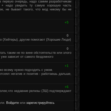
 в первую очередь, надо самим разработчикам
бя + надо увидеть ту самую хорошую часть
ее, не бывает такого, что мод никому бы не
+5
0
мо (Хейтеры), другие помогают (Хорошие Люди)
0
тать таким не по вине обстоятельств или злого
е уже зависит от самого бездомного
+1
 ко всему нужно подходить с умом.
тсеял негатив и позитив - работаешь дальше,
+6
более,что недавние релизы (ЗШ) подтверждают
ели.
Войдите
или
зарегистрируйтесь