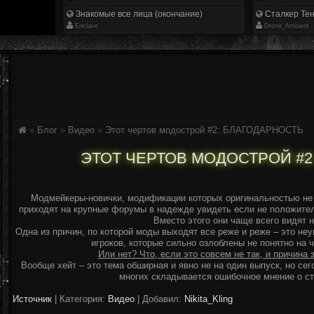
Знакомые все лица (окончание)
Сталкер Тен
Enclave
Drone_Ambient
»
Блог
»
Видео
»
Этот чертов модострой #2: БЛАГОДАРНОСТЬ
ЭТОТ ЧЕРТОВ МОДОСТРОЙ #2
Модмейкеры-новички, модификации которых оригинальностью не 
приходят на крупные форумы в надежде увидеть если не положител
Вместо этого они чаще всего видят н
Одна из причин, по которой моды выходят все реже и реже – это не
игроков, которые сильно озлоблены не понятно на чт
Или нет? Что, если это совсем не так, и причина
Вообще хейт – это тема обширная и явно не на один выпуск, но сег
многих складывается ошибочное мнение о с
Источник
|
Категория:
Видео
| Добавил:
Nikita_Kling