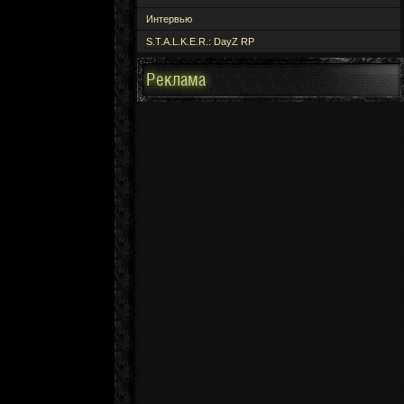
Интервью
S.T.A.L.K.E.R.: DayZ RP
Реклама