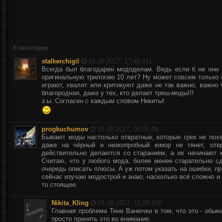
Коментарии
stalkerchigil
01.09.2017, 17:48 #
11
Всегда был благодарен мододелам. Ведь если б не они -
оригинальную трилогию 10 лет? Ну может совсем только о
играют, хвалят или критикуют даже не так важно, важно 
благородная, даже у тех, кто делает треш-моды!!!
з.ы. Согласен с каждым словом Никиты!
progkuchumov
01.09.2017, 08:05 #
9
Бывают моды настолько отвратные, которые грех не похе
даже на чёрный и низкопробный юмор не тянет, отв
действительно делаются со старанием, а их начинают 
Считаю, что у любого мода, более менее старательно сд
очередь описать плюсы. А уж потом указать на ошибки, п
сейчас изучаю модострой и знаю, насколько всё сложно и 
то стоящее.
Nikita_Kling
01.09.2017, 12:58 #
10
Главная проблема Тени Ванючки в том, что это - обык
просто принять это во внимание.