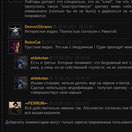
Хейтеры делают это специально, это их "хлеб", так что,
пропускать такую "конструктивную" критику мимо се
коммьюнити (сколько бы ее не было) и держаться за н
понравился.
DemonShrams
29.08.2017, 23:30 #
3
Интересное видео. Полностью согласен с Никитой.
RoboCat
29.08.2017, 22:23 #
2
Грустное видео. Это как с бездомным ! Один проходят ми
aldekotan
30.08.2017, 20:40 #
6
Есть и третьи. Которые понимают, что бездомный мог с
рока, а лишь из-за собственной глупости, но их наличи
aldekotan
30.08.2017, 20:45 #
7
Иными словами, нельзя делить мир на чёрное и белое,
Сделал небольшую модификацию - получил критику - о
совершенствуя свои навыки
-=FERRUM=-
29.08.2017, 22:17 #
1
Всё действительно именно так. Абсолютно согласен,тем 
всё вышесказанное.
Добавлять комментарии могут только зарегистрированные пользоват