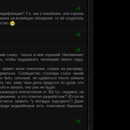
+3
одификации? Т.е. как о покойнике, или хорошо
жена на всеобщее обозрение, то её создатель
ество
+2
+5
нию скажу - посыл в нём хороший. Напоминает
ть, чтобы поддержать начинания своего чада,
 правит юное поколение, скорое на расправу,
ормально. Сообщество сталкера стало неким
но быть сильным, не сдаваться после шквала
ть тех, кому твои дела придутся по душе, кто
ло в начале, оно уже не будет.
сывающего впечатления от ЗШ тут, недавно, на
решения, а что ответил разработчик? (Если не
гласно заявить "у битарда подгорело") Даже
 среди модмейкеров есть плаксивые барышни,
+2