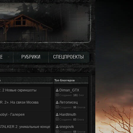
Е
РУБРИКИ
СПЕЦПРОЕКТЫ
и
Топ блоггеров
.R. 2 Новые скриншоты
Diman_GTX
Созданно:
161
блог
.R. 2». На связи Москва
Летописец
Созданно:
96
блогов
nobyl - Галерея
Hardtmuth
Созданно:
83
блога
TALKER 2: уникальные концепт-арты
snegovik
Созданно:
68
блогов