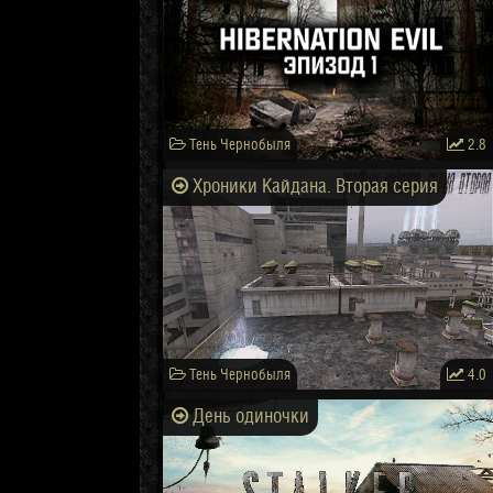
Тень Чернобыля
2.8
Хроники Кайдана. Вторая серия
Тень Чернобыля
4.0
День одиночки