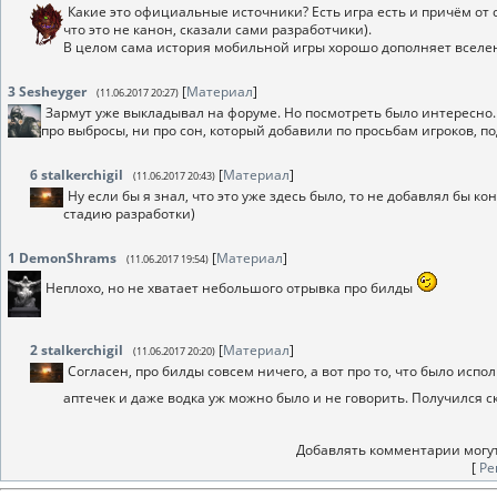
Какие это официальные источники? Есть игра есть и причём от с
что это не канон, сказали сами разработчики).
В целом сама история мобильной игры хорошо дополняет вселенн
3
Sesheyger
[
Материал
]
(11.06.2017 20:27)
Зармут уже выкладывал на форуме. Но посмотреть было интересно. 
про выбросы, ни про сон, который добавили по просьбам игроков, по
6
stalkerchigil
[
Материал
]
(11.06.2017 20:43)
Ну если бы я знал, что это уже здесь было, то не добавлял бы ко
стадию разработки)
1
DemonShrams
[
Материал
]
(11.06.2017 19:54)
Неплохо, но не хватает небольшого отрывка про билды
2
stalkerchigil
[
Материал
]
(11.06.2017 20:20)
Согласен, про билды совсем ничего, а вот про то, что было испо
аптечек и даже водка уж можно было и не говорить. Получился с
Добавлять комментарии могут
[
Ре