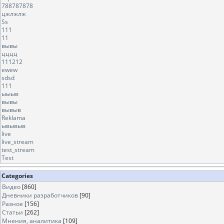
788787878
цжлжлж
Ss
111
11
вывы
цццц
111212
ewew
sdsd
111
ыыыв
вывы
вывыв
Reklama
ывывыв
live
live_stream
test_stream
Test
Categories
Видео
[860]
Дневники разработчиков
[90]
Разное
[156]
Статьи
[262]
Мнения, аналитика
[109]