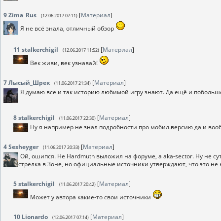
9
Zima_Rus
[
Материал
]
(12.06.2017 07:11)
Я не всё знала, отличный обзор
11
stalkerchigil
[
Материал
]
(12.06.2017 11:52)
Век живи, век узнавай!
7
Лысый_Шрек
[
Материал
]
(11.06.2017 21:34)
Я думаю все и так историю любимой игру знают. Да ещё и побольше
8
stalkerchigil
[
Материал
]
(11.06.2017 22:30)
Ну я например не знал подробности про мобил.версию да и во
4
Sesheyger
[
Материал
]
(11.06.2017 20:33)
Ой, ошипся. Не Hardmuth выложил на форуме, а aka-sector. Ну не с
стрелка в Зоне, но официальные источники утверждают, что это не
5
stalkerchigil
[
Материал
]
(11.06.2017 20:42)
Может у автора какие-то свои источники
10
Lionardo
[
Материал
]
(12.06.2017 07:14)