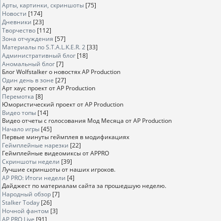
Арты, картинки, скриншоты
[75]
Новости
[174]
Дневники
[23]
Творчество
[112]
Зона отчуждения
[57]
Материалы по S.T.A.L.K.E.R. 2
[33]
Административный блог
[18]
Аномальный блог
[7]
Блог Wolfstalker о новостях AP Production
Один день в зоне
[27]
Арт хаус проект от AP Production
Перемотка
[8]
Юмористический проект от AP Production
Видео топы
[14]
Видео отчеты с голосования Мод Месяца от AP Production
Начало игры
[45]
Первые минуты геймплея в модификациях
Геймплейные нарезки
[22]
Геймплейные видеомиксы от APPRO
Скриншоты недели
[39]
Лучшие скриншоты от наших игроков.
AP PRO: Итоги недели
[4]
Дайджест по материалам сайта за прошедшую неделю.
Народный обзор
[7]
Stalker Today
[26]
Ночной фантом
[3]
AP PRO Live
[91]