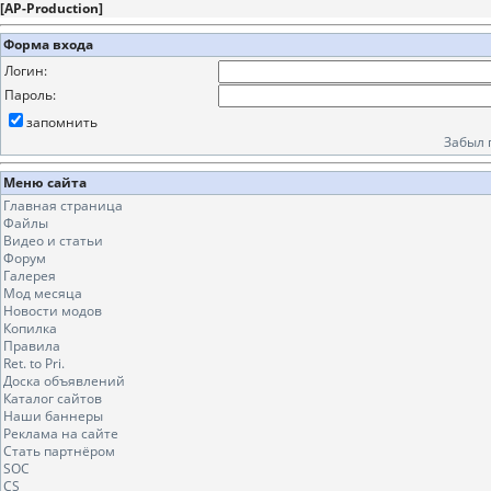
[
AP-Production
]
Форма входа
Логин:
Пароль:
запомнить
Забыл 
Меню сайта
Главная страница
Файлы
Видео и статьи
Форум
Галерея
Мод месяца
Новости модов
Копилка
Правила
Ret. to Pri.
Доска объявлений
Каталог сайтов
Наши баннеры
Реклама на сайте
Стать партнёром
SOC
CS