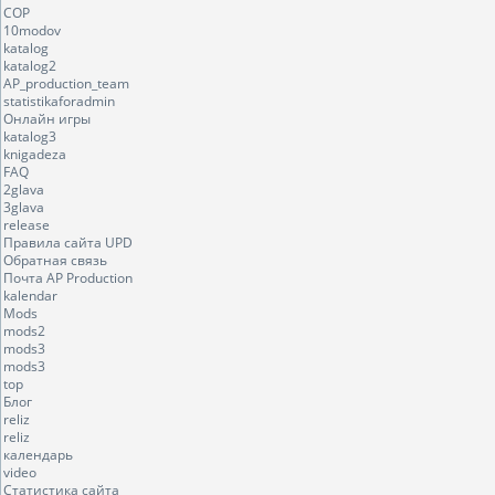
COP
10modov
katalog
katalog2
AP_production_team
statistikaforadmin
Онлайн игры
katalog3
knigadeza
FAQ
2glava
3glava
release
Правила сайта UPD
Обратная связь
Почта AP Production
kalendar
Mods
mods2
mods3
mods3
top
Блог
reliz
reliz
календарь
video
Статистика сайта