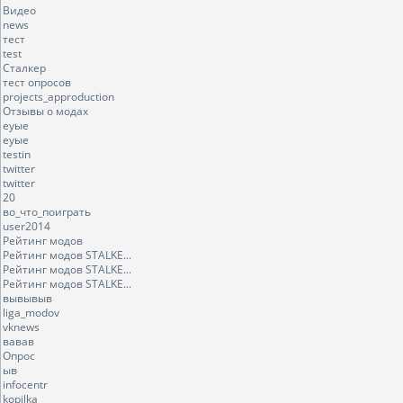
Видео
news
тест
test
Сталкер
тест опросов
projects_approduction
Отзывы о модах
еуые
еуые
testin
twitter
twitter
20
во_что_поиграть
user2014
Рейтинг модов
Рейтинг модов STALKE...
Рейтинг модов STALKE...
Рейтинг модов STALKE...
вывывыв
liga_modov
vknews
вавав
Опрос
ыв
infocentr
kopilka