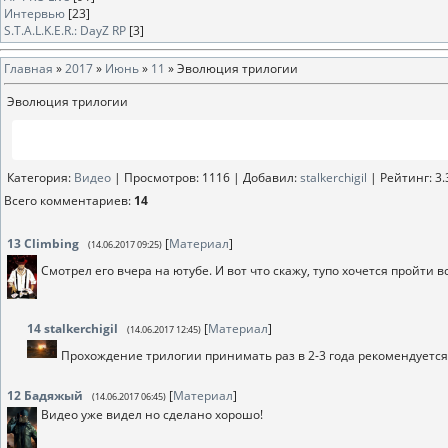
Интервью
[23]
S.T.A.L.K.E.R.: DayZ RP
[3]
Главная
»
2017
»
Июнь
»
11
» Эволюция трилогии
Эволюция трилогии
Категория
:
Видео
|
Просмотров
: 1116 |
Добавил
:
stalkerchigil
|
Рейтинг
:
3.
Всего комментариев
:
14
13
Climbing
[
Материал
]
(14.06.2017 09:25)
Смотрел его вчера на ютубе. И вот что скажу, тупо хочется пройти в
14
stalkerchigil
[
Материал
]
(14.06.2017 12:45)
Прохождение трилогии принимать раз в 2-3 года рекомендуетс
12
Бадяжый
[
Материал
]
(14.06.2017 06:45)
Видео уже видел но сделано хорошо!