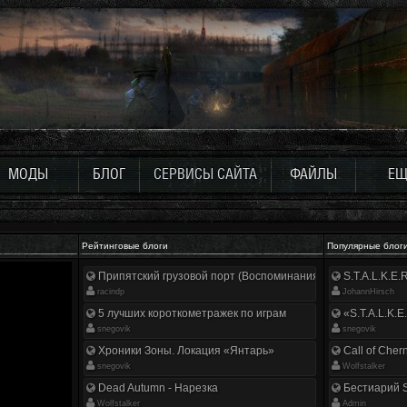
МОДЫ
БЛОГ
СЕРВИСЫ САЙТА
ФАЙЛЫ
ЕЩ
Рейтинговые блоги
Популярные блог
Припятский грузовой порт (Воспоминания ликвидатора)
S.T.A.L.K.E
racindp
JohannHirsch
5 лучших короткометражек по играм
«S.T.A.L.K.E
snegovik
snegovik
Хроники Зоны. Локация «Янтарь»
Call of Cher
snegovik
Wolfstalker
Dead Autumn - Нарезка
Бестиарий S
Wolfstalker
Аdmin