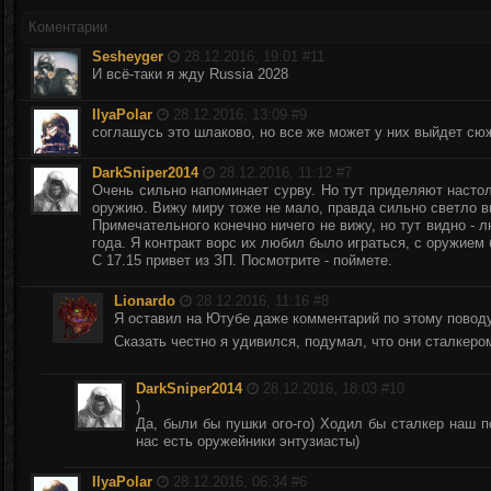
Коментарии
Sesheyger
28.12.2016, 19:01 #
11
И всё-таки я жду Russia 2028
IlyaPolar
28.12.2016, 13:09 #
9
соглашусь это шлаково, но все же может у них выйдет сюж
DarkSniper2014
28.12.2016, 11:12 #
7
Очень сильно напоминает сурву. Но тут приделяют насто
оружию. Вижу миру тоже не мало, правда сильно светло вы
Примечательного конечно ничего не вижу, но тут видно - 
года. Я контракт ворс их любил было играться, с оружием 
С 17.15 привет из ЗП. Посмотрите - поймете.
Lionardo
28.12.2016, 11:16 #
8
Я оставил на Ютубе даже комментарий по этому поводу
Сказать честно я удивился, подумал, что они сталкер
DarkSniper2014
28.12.2016, 18:03 #
10
)
Да, были бы пушки ого-го) Ходил бы сталкер наш п
нас есть оружейники энтузиасты)
IlyaPolar
28.12.2016, 06:34 #
6