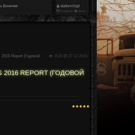
ь Вонючки
stalkerchigil
Созданно:
62
блога
s 2016 Report (Годовой
1526
27.12.2016
 2016 REPORT (ГОДОВОЙ