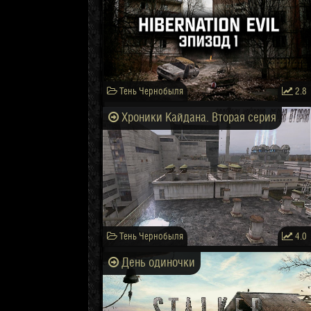
Тень Чернобыля
2.8
Хроники Кайдана. Вторая серия
Тень Чернобыля
4.0
День одиночки