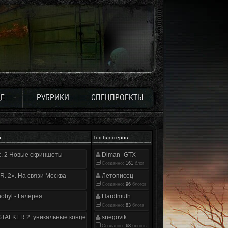
Е
РУБРИКИ
СПЕЦПРОЕКТЫ
и
Топ блоггеров
.R. 2 Новые скриншоты
Diman_GTX
Созданно:
161
блог
.R. 2». На связи Москва
Летописец
Созданно:
96
блогов
nobyl - Галерея
Hardtmuth
Созданно:
83
блога
TALKER 2: уникальные концепт-арты
snegovik
Созданно:
68
блогов