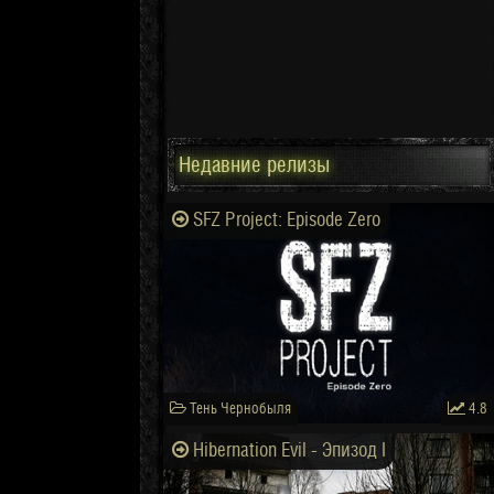
Недавние релизы
SFZ Project: Episode Zero
Тень Чернобыля
4.8
Hibernation Evil - Эпизод I