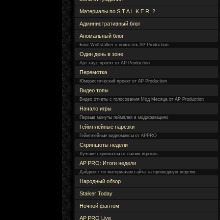
Материалы по S.T.A.L.K.E.R. 2
Административный блог
Аномальный блог
Блог Wolfstalker о новостях AP Production
Один день в зоне
Арт хаус проект от AP Production
Перемотка
Юмористический проект от AP Production
Видео топы
Видео отчеты с голосования Мод Месяца от AP Production
Начало игры
Первые минуты геймплея в модификациях
Геймплейные нарезки
Геймплейные видеомиксы от APPRO
Скриншоты недели
Лучшие скриншоты от наших игроков.
AP PRO: Итоги недели
Дайджест по материалам сайта за прошедшую неделю.
Народный обзор
Stalker Today
Ночной фантом
AP PRO Live