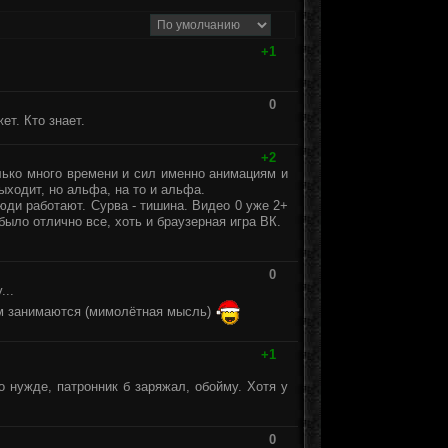
+1
0
ет. Кто знает.
+2
лько много времени и сил именно анимациям и
ходит, но альфа, на то и альфа.
люди работают. Сурва - тишина. Видео 0 уже 2+
было отлично все, хоть и браузерная игра ВК.
0
...
ом занимаются (мимолётная мысль)
+1
о нужде, патронник б заряжал, обойму. Хотя у
0