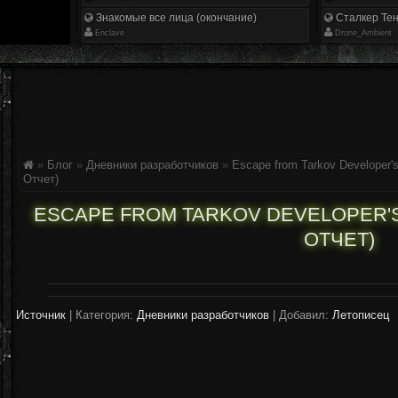
Знакомые все лица (окончание)
Сталкер Тен
Enclave
Drone_Ambient
»
Блог
»
Дневники разработчиков
»
Escape from Tarkov Developer'
Отчет)
ESCAPE FROM TARKOV DEVELOPER'S
ОТЧЕТ)
Источник
|
Категория:
Дневники разработчиков
| Добавил:
Летописец