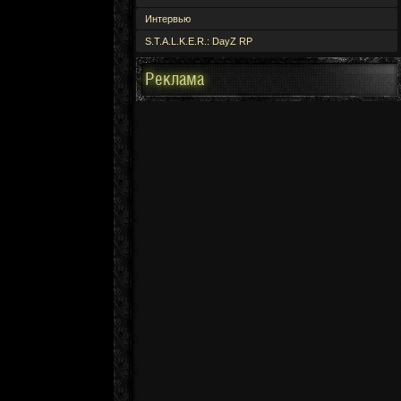
Интервью
S.T.A.L.K.E.R.: DayZ RP
Реклама