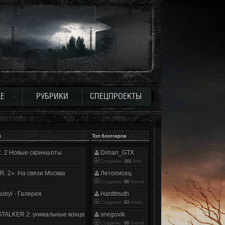
Е
РУБРИКИ
СПЕЦПРОЕКТЫ
и
Топ блоггеров
.R. 2 Новые скриншоты
Diman_GTX
Созданно:
161
блог
.R. 2». На связи Москва
Летописец
Созданно:
96
блогов
nobyl - Галерея
Hardtmuth
Созданно:
83
блога
TALKER 2: уникальные концепт-арты
snegovik
Созданно:
68
блогов