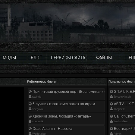
МОДЫ
БЛОГ
СЕРВИСЫ САЙТА
ФАЙЛЫ
ЕЩ
Рейтинговые блоги
Популярные блог
Припятский грузовой порт (Воспоминания ликвидатора)
S.T.A.L.K.E
racindp
JohannHirsch
5 лучших короткометражек по играм
«S.T.A.L.K.E
snegovik
snegovik
Хроники Зоны. Локация «Янтарь»
Call of Cher
snegovik
Wolfstalker
Dead Autumn - Нарезка
Бестиарий S
Wolfstalker
Аdmin