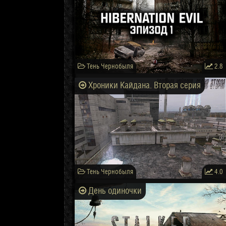
Тень Чернобыля
2.8
Хроники Кайдана. Вторая серия
Тень Чернобыля
4.0
День одиночки