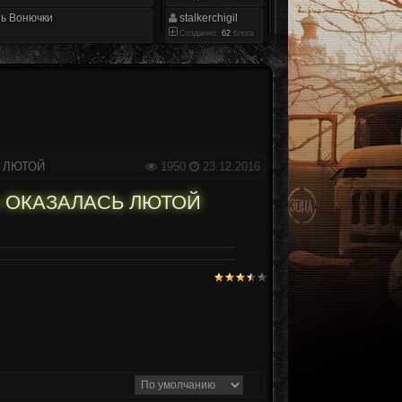
ь Вонючки
stalkerchigil
Созданно:
62
блога
 ЛЮТОЙ
1950
23.12.2016
 ОКАЗАЛАСЬ ЛЮТОЙ