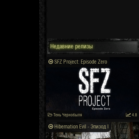
Недавние релизы
SFZ Project: Episode Zero
Тень Чернобыля
4.8
Hibernation Evil - Эпизод I