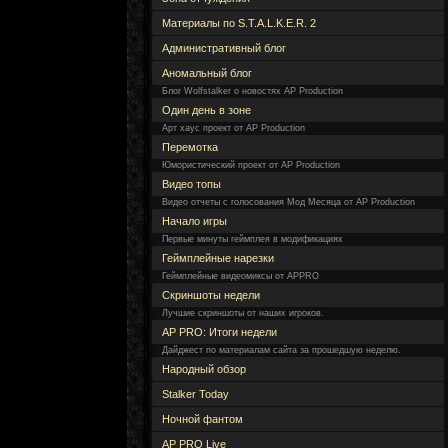
Материалы по S.T.A.L.K.E.R. 2
Административный блог
Аномальный блог
Блог Wolfstalker о новостях AP Production
Один день в зоне
Арт хаус проект от AP Production
Перемотка
Юмористический проект от AP Production
Видео топы
Видео отчеты с голосования Мод Месяца от AP Production
Начало игры
Первые минуты геймплея в модификациях
Геймплейные нарезки
Геймплейные видеомиксы от APPRO
Скриншоты недели
Лучшие скриншоты от наших игроков.
AP PRO: Итоги недели
Дайджест по материалам сайта за прошедшую неделю.
Народный обзор
Stalker Today
Ночной фантом
AP PRO Live