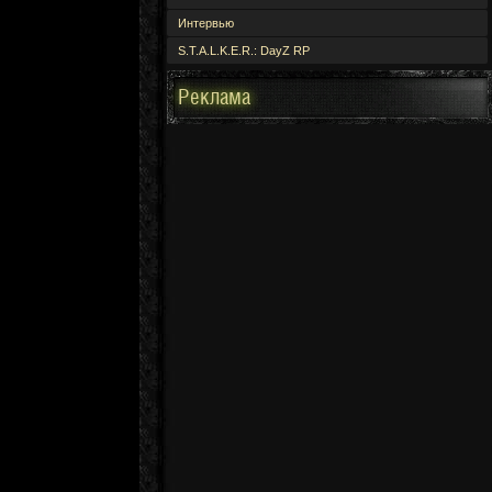
Интервью
S.T.A.L.K.E.R.: DayZ RP
Реклама