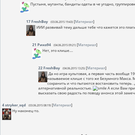
Пустыня, мутанты, бандиты одеты в че угодно, группировк
17
FreshBoy
[
Материал
]
(03.06.2015 19:43)
ИИИ развивай тему дальше тебе что кажется это плаг
21
Рико94
[
Материал
]
(04.06.2015 09:21)
Нет, это клише....
22
FreshBoy
[
Материал
]
(04.06.2015 13:25)
Да но игра культовая, а первая часть вообще 1
называемое клише с того же Безумного Макса. 
сохранить и что пытаются востановить теперь 
алтернативной реальностью.
А если Вам пр
высказать свою радость по поводу анонса этой заме
4
stryker_sqd
[
Материал
]
(03.06.2015 08:19)
Ну наконец-то.