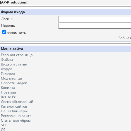
[
AP-Production
]
Форма входа
Логин:
Пароль:
запомнить
Забыл 
Меню сайта
Главная страница
Файлы
Видео и статьи
Форум
Галерея
Мод месяца
Новости модов
Копилка
Правила
Ret. to Pri.
Доска объявлений
Каталог сайтов
Наши баннеры
Реклама на сайте
Стать партнёром
SOC
CS