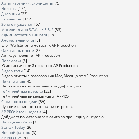
Арты, картинки, скриншоты
[75]
Новости
[174]
Дневники
[23]
Творчество
[112]
Зона отчуждения
[57]
Материалы по S.T.A.L.K.E.R. 2
[33]
Административный блог
[18]
Аномальный блог
[7]
Блог Wolfstalker о новостях AP Production
Один день в зоне
[27]
Арт хаус проект от AP Production
Перемотка
[8]
Юмористический проект от AP Production
Видео топы
[14]
Видео отчеты с голосования Мод Месяца от AP Production
Начало игры
[45]
Первые минуты геймплея в модификациях
Геймплейные нарезки
[22]
Геймплейные видеомиксы от APPRO
Скриншоты недели
[39]
Лучшие скриншоты от наших игроков.
AP PRO: Итоги недели
[4]
Дайджест по материалам сайта за прошедшую неделю.
Народный обзор
[7]
Stalker Today
[26]
Ночной фантом
[3]
AP PRO Live
[91]