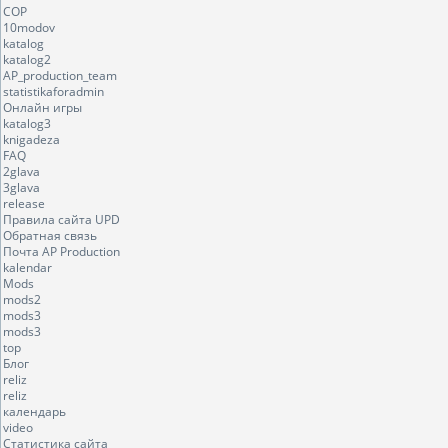
COP
10modov
katalog
katalog2
AP_production_team
statistikaforadmin
Онлайн игры
katalog3
knigadeza
FAQ
2glava
3glava
release
Правила сайта UPD
Обратная связь
Почта AP Production
kalendar
Mods
mods2
mods3
mods3
top
Блог
reliz
reliz
календарь
video
Статистика сайта