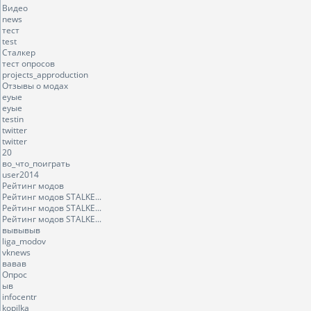
Видео
news
тест
test
Сталкер
тест опросов
projects_approduction
Отзывы о модах
еуые
еуые
testin
twitter
twitter
20
во_что_поиграть
user2014
Рейтинг модов
Рейтинг модов STALKE...
Рейтинг модов STALKE...
Рейтинг модов STALKE...
вывывыв
liga_modov
vknews
вавав
Опрос
ыв
infocentr
kopilka