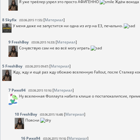
Я уже треёлер узрел это просто АФИГЕННО
Ждём вохода 
8
Skyfix
[
Материал
]
(03.06.2015 11:55)
У меня даже не запустится ни одна из игр на Е3, печально.
9
FreshBoy
[
Материал
]
(03.06.2015 16:33)
Сочувствую сам не во всё могу играть
5
FreshBoy
[
Материал
]
(03.06.2015 09:47)
Жду, жду и ещё раз жду обожаю вселенную Fallout, после Сталкер к
7
Рико94
[
Материал
]
(03.06.2015 10:16)
Ну вселенная Фоллаута набита клише о постапокалипсие, приме
10
FreshBoy
[
Материал
]
(03.06.2015 16:48)
Поясни
16
Рико94
[
Материал
]
(03.06.2015 19:16)