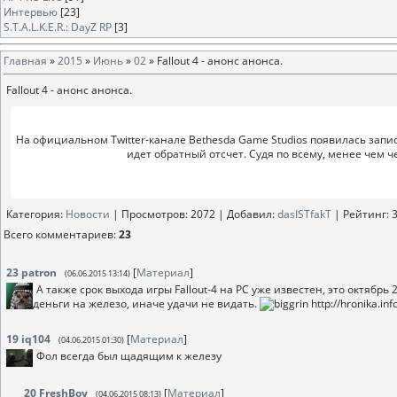
Интервью
[23]
S.T.A.L.K.E.R.: DayZ RP
[3]
Главная
»
2015
»
Июнь
»
02
» Fallout 4 - анонс анонса.
Fallout 4 - анонс анонса.
На официальном Twitter-канале Bethesda Game Studios появилась запись
идет обратный отсчет. Судя по всему, менее чем ч
Категория
:
Новости
|
Просмотров
: 2072 |
Добавил
:
dasISTfakT
|
Рейтинг
:
3
Всего комментариев
:
23
23
patron
[
Материал
]
(06.06.2015 13:14)
А также срок выхода игры Fallout-4 на РС уже известен, это октябрь
деньги на железо, иначе удачи не видать.
http://hronika.inf
19
iq104
[
Материал
]
(04.06.2015 01:30)
Фол всегда был щадящим к железу
20
FreshBoy
[
Материал
]
(04.06.2015 08:13)