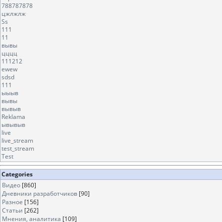
788787878
цжлжлж
Ss
111
11
вывы
цццц
111212
ewew
sdsd
111
ыыыв
вывы
вывыв
Reklama
ывывыв
live
live_stream
test_stream
Test
Categories
Видео
[860]
Дневники разработчиков
[90]
Разное
[156]
Статьи
[262]
Мнения, аналитика
[109]