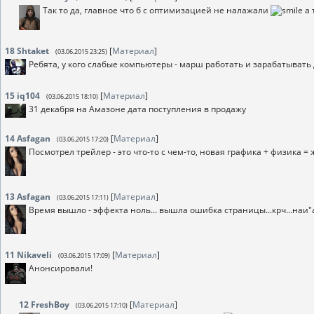
Так то да, главное что б с оптимизацией не налажали
а 
18
Shtaket
[
Материал
]
(03.06.2015 23:25)
Ребята, у кого слабые компьютеры - марш работать и зарабатывать
15
iq104
[
Материал
]
(03.06.2015 18:10)
31 декабря на Амазоне дата поступления в продажу
14
Asfagan
[
Материал
]
(03.06.2015 17:20)
Посмотрел трейлер - это что-то с чем-то, новая графика + физика 
13
Asfagan
[
Материал
]
(03.06.2015 17:11)
Время вышло - эффекта ноль... вышла ошибка страницы...крч...наи
11
Nikaveli
[
Материал
]
(03.06.2015 17:09)
Анонсировали!
12
FreshBoy
[
Материал
]
(03.06.2015 17:10)