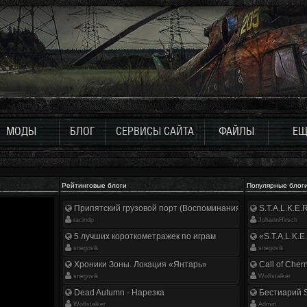
МОДЫ
БЛОГ
СЕРВИСЫ САЙТА
ФАЙЛЫ
ЕЩ
Рейтинговые блоги
Популярные блог
Припятский грузовой порт (Воспоминания ликвидатора)
S.T.A.L.K.E
racindp
JohannHirsch
5 лучших короткометражек по играм
«S.T.A.L.K.E
snegovik
snegovik
Хроники Зоны. Локация «Янтарь»
Call of Cher
snegovik
Wolfstalker
Dead Autumn - Нарезка
Бестиарий S
Wolfstalker
Аdmin