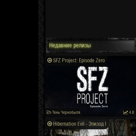
Недавние релизы
SFZ Project: Episode Zero
Тень Чернобыля
4.8
Hibernation Evil - Эпизод I