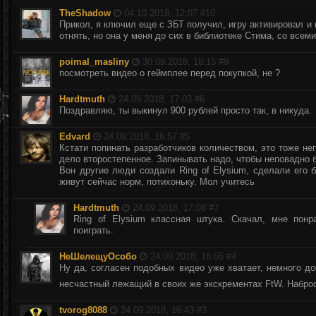
TheShadow
04.10.2018, 12:07 #
10
Прикол, я ключил еще с ЗБТ получил, игру активировал и
отнять, но она у меня до сих в библиотеке Стима, со все
poimal_masliny
30.09.2018, 18:15 #
9
посмотреть видео о геймплее перед покупкой, не ?
Hardtmuth
24.09.2018, 17:03 #
6
Поздравляю, ты выкинул 900 рублей просто так, в никуда.
Edvard
24.09.2018, 16:57 #
5
Кстати попинать разработчиков количеством, это тоже непл
дело второстепенное. Запинывать надо, чтобы неповадно 
Вон другие люди создали Ring of Elysium, сделали его 
живут сейчас норм, потихоньку. Мол учитесь
Hardtmuth
24.09.2018, 17:08 #
7
Ring of Elysium классная штука. Скачал, мне пон
поиграть.
НеШелещуОсобо
24.09.2018, 16:55 #
4
Ну да, согласен подобных видео уже хватает, немного до
несчастный лежащий в своих же экскрементах FtW. Наброс
tvorog8088
24.09.2018, 16:43 #
3