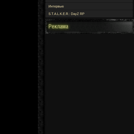
Интервью
S.T.A.L.K.E.R.: DayZ RP
Реклама