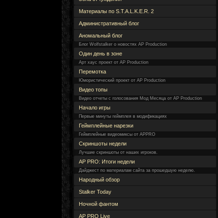
Материалы по S.T.A.L.K.E.R. 2
Административный блог
Аномальный блог
Блог Wolfstalker о новостях AP Production
Один день в зоне
Арт хаус проект от AP Production
Перемотка
Юмористический проект от AP Production
Видео топы
Видео отчеты с голосования Мод Месяца от AP Production
Начало игры
Первые минуты геймплея в модификациях
Геймплейные нарезки
Геймплейные видеомиксы от APPRO
Скриншоты недели
Лучшие скриншоты от наших игроков.
AP PRO: Итоги недели
Дайджест по материалам сайта за прошедшую неделю.
Народный обзор
Stalker Today
Ночной фантом
AP PRO Live