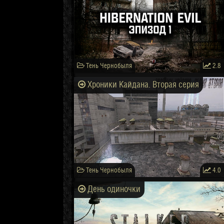
Тень Чернобыля
2.8
Хроники Кайдана. Вторая серия
Тень Чернобыля
4.0
День одиночки