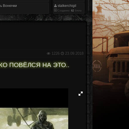
ь Вонючки
stalkerchigil
Созданно:
62
блога
1226
23.09.2018
КО ПОВЁЛСЯ НА ЭТО..