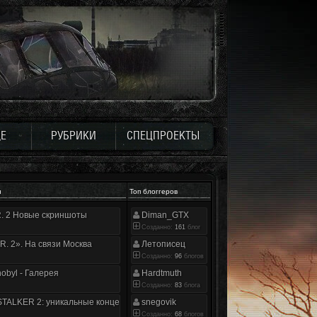
Е
РУБРИКИ
СПЕЦПРОЕКТЫ
и
Топ блоггеров
.R. 2 Новые скриншоты
Diman_GTX
Созданно:
161
блог
.R. 2». На связи Москва
Летописец
Созданно:
96
блогов
nobyl - Галерея
Hardtmuth
Созданно:
83
блога
TALKER 2: уникальные концепт-арты
snegovik
Созданно:
68
блогов