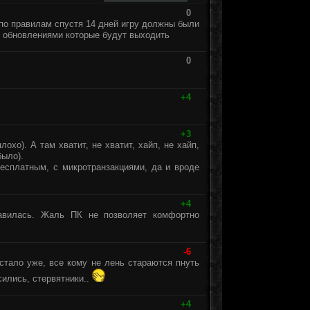
0
 по правилам спустя 14 дней игру должны были
ми обновлениями которые будут выходить
0
+4
+3
охо). А там хватит, не хватит, хайп, не хайп,
было).
бесплатным, с микротранзакциями, да и вроде
+4
равилась. Жаль ПК не позволяет комфортно
-6
стало уже, все кому не лень стараются пнуть
ились, стервятники..
+4