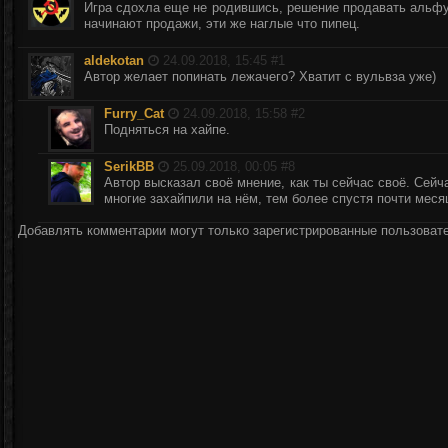
Игра сдохла еще не родившись, решение продавать альфу 
начинают продажи, эти же наглые что пипец.
aldekotan
24.09.2018, 15:45 #
1
Автор желает попинать лежачего? Хватит с вульвза уже)
Furry_Cat
24.09.2018, 15:58 #
2
Подняться на хайпе.
SerikBB
25.09.2018, 00:05 #
8
Автор высказал своё мнение, как ты сейчас своё. Сейча
многие захайпили на нём, тем более спустя почти меся
Добавлять комментарии могут только зарегистрированные пользоват