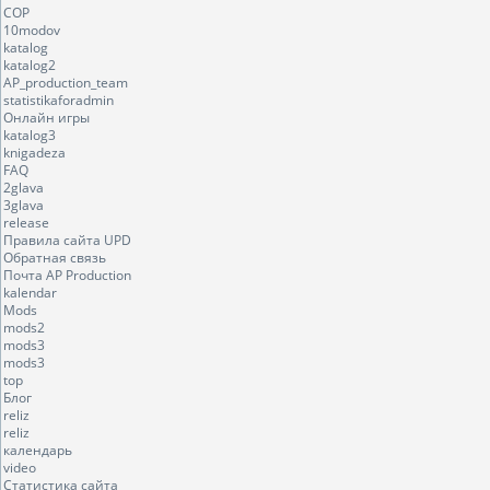
COP
10modov
katalog
katalog2
AP_production_team
statistikaforadmin
Онлайн игры
katalog3
knigadeza
FAQ
2glava
3glava
release
Правила сайта UPD
Обратная связь
Почта AP Production
kalendar
Mods
mods2
mods3
mods3
top
Блог
reliz
reliz
календарь
video
Статистика сайта