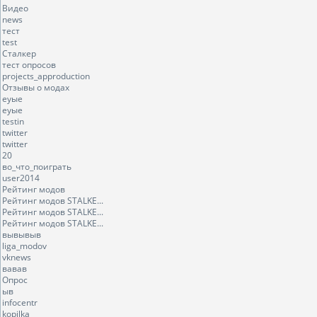
Видео
news
тест
test
Сталкер
тест опросов
projects_approduction
Отзывы о модах
еуые
еуые
testin
twitter
twitter
20
во_что_поиграть
user2014
Рейтинг модов
Рейтинг модов STALKE...
Рейтинг модов STALKE...
Рейтинг модов STALKE...
вывывыв
liga_modov
vknews
вавав
Опрос
ыв
infocentr
kopilka