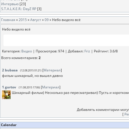
Интервью
[23]
S.T.A.L.K.E.R.: DayZ RP
[3]
Главная
»
2015
»
Август
»
09
» Небо видело всё
Небо видело всё
Категория
:
Видео
|
Просмотров
: 974 |
Добавил
:
Friz
|
Рейтинг
:
3.6
/
8
Всего комментариев
:
2
2
bubasa
[
Материал
]
(12.08.2015 01:21)
фильм шикарный, но вышел давно
1
gurtov
[
Материал
]
(11.08.2015 17:06)
Шикарный фильм) Несколько раз пересматривал) Пусть и коротком
Добавлять комментарии могут
[
Ре
Calendar