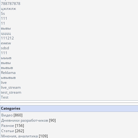
788787878
цжлжлж
Ss
111
11
вывы
цццц
111212
ewew
sdsd
111
ыыыв
вывы
вывыв
Reklama
ывывыв
live
live_stream
test_stream
Test
Categories
Видео
[860]
Дневники разработчиков
[90]
Разное
[156]
Статьи
[262]
Мнения, аналитика
[109]