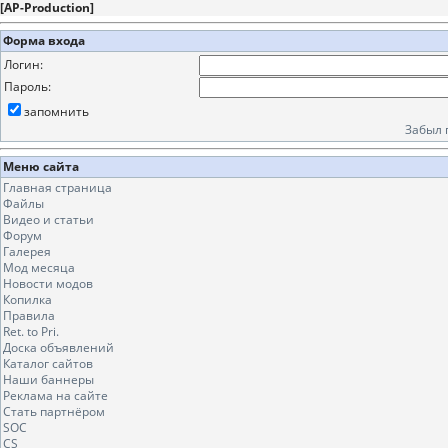
[
AP-Production
]
Форма входа
Логин:
Пароль:
запомнить
Забыл 
Меню сайта
Главная страница
Файлы
Видео и статьи
Форум
Галерея
Мод месяца
Новости модов
Копилка
Правила
Ret. to Pri.
Доска объявлений
Каталог сайтов
Наши баннеры
Реклама на сайте
Стать партнёром
SOC
CS