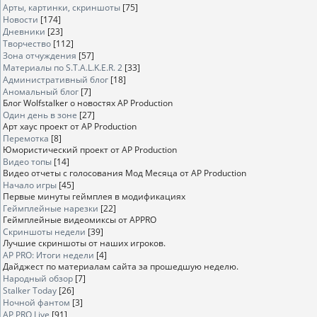
Арты, картинки, скриншоты
[75]
Новости
[174]
Дневники
[23]
Творчество
[112]
Зона отчуждения
[57]
Материалы по S.T.A.L.K.E.R. 2
[33]
Административный блог
[18]
Аномальный блог
[7]
Блог Wolfstalker о новостях AP Production
Один день в зоне
[27]
Арт хаус проект от AP Production
Перемотка
[8]
Юмористический проект от AP Production
Видео топы
[14]
Видео отчеты с голосования Мод Месяца от AP Production
Начало игры
[45]
Первые минуты геймплея в модификациях
Геймплейные нарезки
[22]
Геймплейные видеомиксы от APPRO
Скриншоты недели
[39]
Лучшие скриншоты от наших игроков.
AP PRO: Итоги недели
[4]
Дайджест по материалам сайта за прошедшую неделю.
Народный обзор
[7]
Stalker Today
[26]
Ночной фантом
[3]
AP PRO Live
[91]