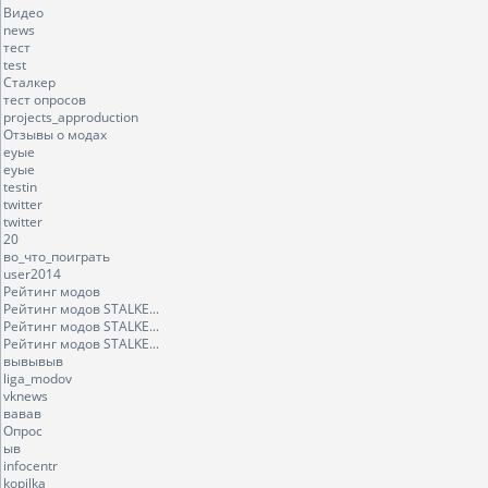
Видео
news
тест
test
Сталкер
тест опросов
projects_approduction
Отзывы о модах
еуые
еуые
testin
twitter
twitter
20
во_что_поиграть
user2014
Рейтинг модов
Рейтинг модов STALKE...
Рейтинг модов STALKE...
Рейтинг модов STALKE...
вывывыв
liga_modov
vknews
вавав
Опрос
ыв
infocentr
kopilka