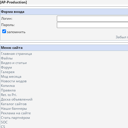
[
AP-Production
]
Форма входа
Логин:
Пароль:
запомнить
Забыл 
Меню сайта
Главная страница
Файлы
Видео и статьи
Форум
Галерея
Мод месяца
Новости модов
Копилка
Правила
Ret. to Pri.
Доска объявлений
Каталог сайтов
Наши баннеры
Реклама на сайте
Стать партнёром
SOC
CS