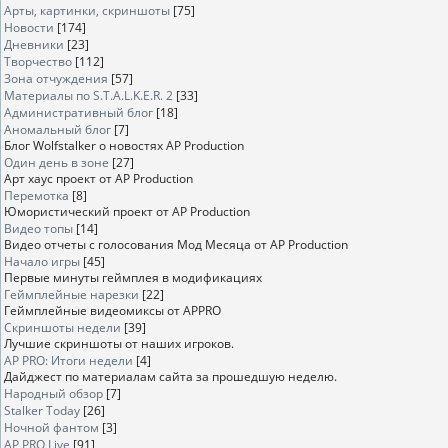
Арты, картинки, скриншоты
[75]
Новости
[174]
Дневники
[23]
Творчество
[112]
Зона отчуждения
[57]
Материалы по S.T.A.L.K.E.R. 2
[33]
Административный блог
[18]
Аномальный блог
[7]
Блог Wolfstalker о новостях AP Production
Один день в зоне
[27]
Арт хаус проект от AP Production
Перемотка
[8]
Юмористический проект от AP Production
Видео топы
[14]
Видео отчеты с голосования Мод Месяца от AP Production
Начало игры
[45]
Первые минуты геймплея в модификациях
Геймплейные нарезки
[22]
Геймплейные видеомиксы от APPRO
Скриншоты недели
[39]
Лучшие скриншоты от наших игроков.
AP PRO: Итоги недели
[4]
Дайджест по материалам сайта за прошедшую неделю.
Народный обзор
[7]
Stalker Today
[26]
Ночной фантом
[3]
AP PRO Live
[91]