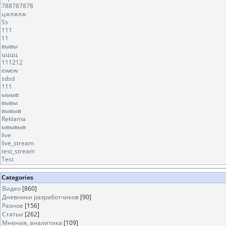
788787878
цжлжлж
Ss
111
11
вывы
цццц
111212
ewew
sdsd
111
ыыыв
вывы
вывыв
Reklama
ывывыв
live
live_stream
test_stream
Test
Categories
Видео
[860]
Дневники разработчиков
[90]
Разное
[156]
Статьи
[262]
Мнения, аналитика
[109]