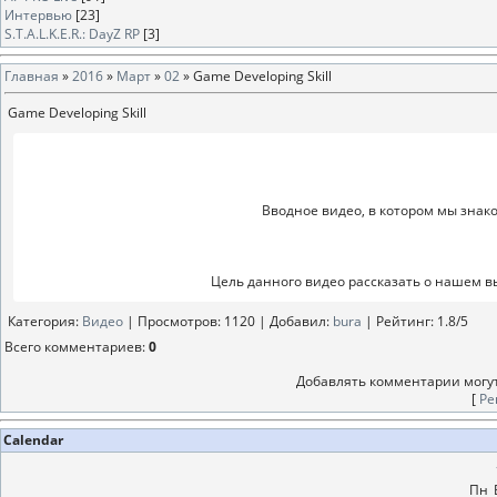
Интервью
[23]
S.T.A.L.K.E.R.: DayZ RP
[3]
Главная
»
2016
»
Март
»
02
» Game Developing Skill
Game Developing Skill
Вводное видео, в котором мы знак
Цель данного видео рассказать о нашем в
Категория
:
Видео
|
Просмотров
: 1120 |
Добавил
:
bura
|
Рейтинг
:
1.8
/
5
Всего комментариев
:
0
Добавлять комментарии могут
[
Ре
Calendar
Пн