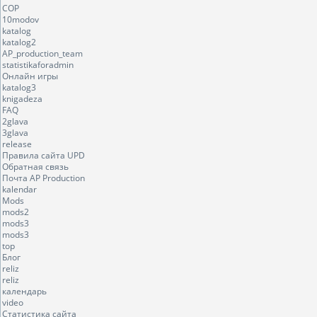
COP
10modov
katalog
katalog2
AP_production_team
statistikaforadmin
Онлайн игры
katalog3
knigadeza
FAQ
2glava
3glava
release
Правила сайта UPD
Обратная связь
Почта AP Production
kalendar
Mods
mods2
mods3
mods3
top
Блог
reliz
reliz
календарь
video
Статистика сайта