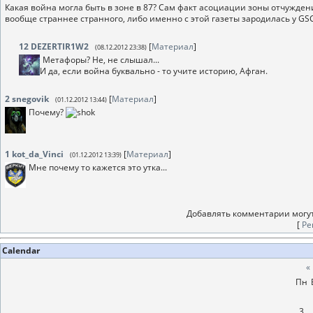
Какая война могла быть в зоне в 87? Сам факт асоциации зоны отчуждения
вообще страннее странного, либо именно с этой газеты зародилась у GSC
12
DEZERTIR1W2
[
Материал
]
(08.12.2012 23:38)
Метафоры? Не, не слышал...
И да, если война буквально - то учите историю, Афган.
2
snegovik
[
Материал
]
(01.12.2012 13:44)
Почему?
1
kot_da_Vinci
[
Материал
]
(01.12.2012 13:39)
Мне почему то кажется это утка...
Добавлять комментарии могут
[
Ре
Calendar
«
Пн
3