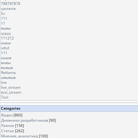
788787878
цжлжлж
Ss
111
11
вывы
цццц
111212
ewew
sdsd
111
ыыыв
вывы
вывыв
Reklama
ывывыв
live
live_stream
test_stream
Test
Categories
Видео
[860]
Дневники разработчиков
[90]
Разное
[156]
Статьи
[262]
Мнения, аналитика
[109]