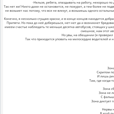
-Нельзя, ребята, опаздывать на работу, нехорошо по
Так нет же! Никто даже не остановится, не пожурит, а тем более не п
не возьмет нас потому, что все не влезут, а возьмешь одного остальны
Конечно, я несколько сгущаю краски, и в конце концов находится добра
Припяти. Но пока до неё доберешься, нет-нет да и возникнет бредова
имеем счастье наблюдать те меньше десятка автобусов, стоящих у школ
смешное, нам этот ав
Но увы, на обещании (я проверил
Так что приходится уповать на милосердие водителей и 
Зона
Скрипом по
И лишь ри
Там, где когда-
Зона с
Зона не л
С фальш
Зона диктует г
Нервы н
В этой п