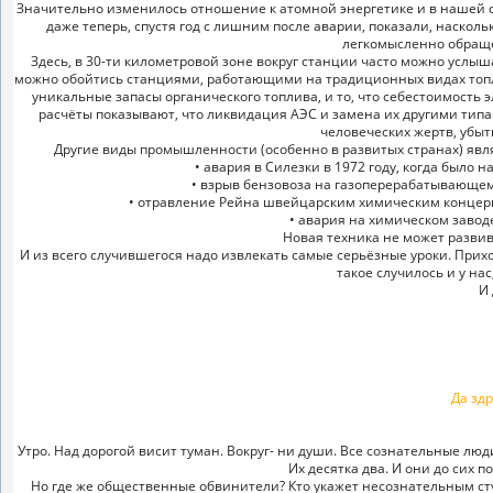
Значительно изменилось отношение к атомной энергетике и в нашей с
даже теперь, спустя год с лишним после аварии, показали, наскол
легкомысленно обраще
Здесь, в 30-ти километровой зоне вокруг станции часто можно услыш
можно обойтись станциями, работающими на традиционных видах топлива: 
уникальные запасы органического топлива, и то, что себестоимость 
расчёты показывают, что ликвидация АЭС и замена их другими типа
человеческих жертв, убыт
Другие виды промышленности (особенно в развитых странах) явля
• авария в Силезки в 1972 году, когда было
• взрыв бензовоза на газоперерабатывающем з
• отравление Рейна швейцарским химическим концерном
• авария на химическом заводе
Новая техника не может развив
И из всего случившегося надо извлекать самые серьёзные уроки. Прихо
такое случилось и у нас
И
Да зд
Утро. Над дорогой висит туман. Вокруг- ни души. Все сознательные лю
Их десятка два. И они до сих 
Но где же общественные обвинители? Кто укажет несознательным сту