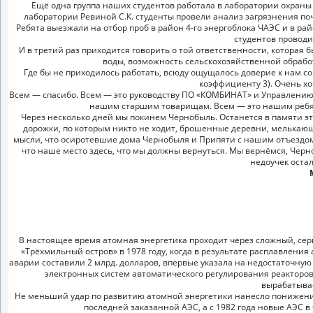
Ещё одна группа наших студентов работала в лаборатории охран
лаборатории Ревиной С.К. студенты провели анализ загрязнения поч
Ребята выезжали на отбор проб в район 4-го энергоблока ЧАЭС и в р
студентов проводи
И в третий раз приходится говорить о той ответственности, которая 
воды, возможность сельскохозяйственной обработ
Где бы не приходилось работать, всюду ощущалось доверие к нам со
коэффициенту 3). Очень хо
Всем — спасибо. Всем — это руководству ПО «КОМБИНАТ» и Управлению
нашим старшим товарищам. Всем — это нашим ребята
Через несколько дней мы покинем Чернобыль. Останется в памяти эт
дорожки, по которым никто не ходит, брошенные деревни, мелькающи
мысли, что осиротевшие дома Чернобыля и Припяти с нашим отъездом 
что наше место здесь, что мы должны вернуться. Мы вернёмся, Черн
недоучек остал
В настоящее время атомная энергетика проходит через сложный, сер
«Трёхмильный остров» в 1978 году, когда в результате расплавлени
аварии составили 2 млрд. долларов, впервые указала на недостаточную
электронных систем автоматического регулирования реакторов
вырабатыва
Не меньший удар по развитию атомной энергетики нанесло понижение ц
последней заказанной АЭС, а с 1982 года новые АЭС в