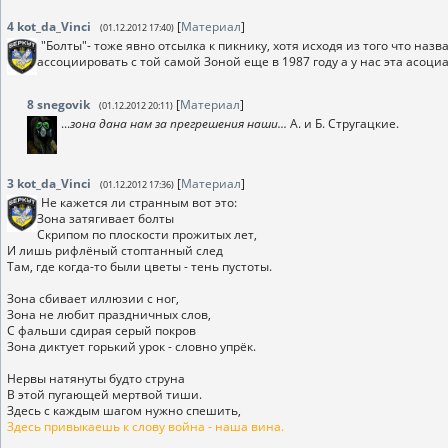
4
kot_da_Vinci
[
Материал
]
(01.12.2012 17:40)
"Болты"- тоже явно отсылка к пикнику, хотя исходя из того что наз
ассоциировать с той самой Зоной еще в 1987 году а у нас эта асоци
8
snegovik
[
Материал
]
(01.12.2012 20:11)
...
зона дана нам за прегрешения наши...
А. и Б. Стругацкие.
3
kot_da_Vinci
[
Материал
]
(01.12.2012 17:36)
Не кажется ли странным вот это:
Зона затягивает болты
Скрипом по плоскости прожитых лет,
И лишь рифлёный стоптанный след
Там, где когда-то были цветы - тень пустоты.
Зона сбивает иллюзии с ног,
Зона не любит праздничных слов,
С фальши сдирая серый покров
Зона диктует горький урок - словно упрёк.
Нервы натянуты будто струна
В этой пугающей мертвой тиши.
Здесь с каждым шагом нужно спешить,
Здесь привыкаешь к слову война - наша вина.