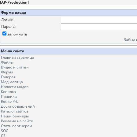
[
AP-Production
]
Форма входа
Логин:
Пароль:
запомнить
Забыл 
Меню сайта
Главная страница
Файлы
Видео и статьи
Форум
Галерея
Мод месяца
Новости модов
Копилка
Правила
Ret. to Pri.
Доска объявлений
Каталог сайтов
Наши баннеры
Реклама на сайте
Стать партнёром
SOC
CS