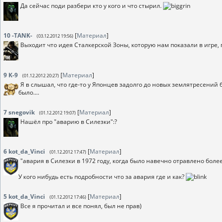
Да сейчас поди разбери кто у кого и что стырил.
10
-TANK-
[
Материал
]
(03.12.2012 19:56)
Выходит что идея Сталкерской Зоны, которую нам показали в игре, п
9
K-9
[
Материал
]
(01.12.2012 20:27)
Я в слышал, что где-то у Японцев задолго до новых землятресений
было....
7
snegovik
[
Материал
]
(01.12.2012 19:07)
Нашёл про "аварию в Силезки":?
6
kot_da_Vinci
[
Материал
]
(01.12.2012 17:47)
"авария в Силезки в 1972 году, когда было навечно отравлено бол
У кого нибудь есть подробности что за авария где и как?
5
kot_da_Vinci
[
Материал
]
(01.12.2012 17:46)
Все я прочитал и все понял, был не прав)