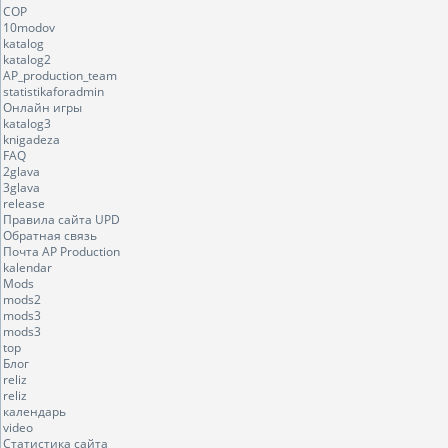
COP
10modov
katalog
katalog2
AP_production_team
statistikaforadmin
Онлайн игры
katalog3
knigadeza
FAQ
2glava
3glava
release
Правила сайта UPD
Обратная связь
Почта AP Production
kalendar
Mods
mods2
mods3
mods3
top
Блог
reliz
reliz
календарь
video
Статистика сайта