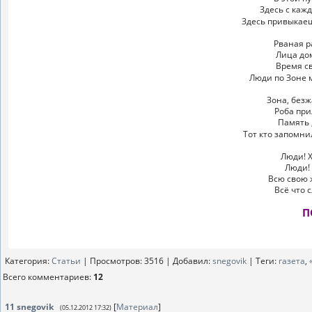
Здесь с каж
Здесь привыкаеш
Рваная р
Лица дом
Время с
Люди по Зоне 
Зона, без
Роба при
Память 
Тот кто запомни
Люди! Х
Люди! 
Всю свою 
Всё что 
П
Категория
:
Статьи
|
Просмотров
: 3516 |
Добавил
:
snegovik
|
Теги
:
газета
,
Всего комментариев
:
12
11
snegovik
[
Материал
]
(05.12.2012 17:32)