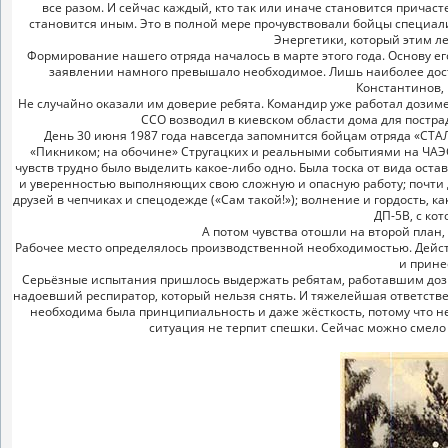
все разом. И сейчас каждый, кто так или иначе становится прича
становится иным. Это в полной мере прочувствовали бойцы специал
Энергетики, который этим л
Формирование нашего отряда началось в марте этого года. Основу его
заявлении намного превышало необходимое. Лишь наиболее дос
Константинов,
Не случайно оказали им доверие ребята. Командир уже работал дозиме
ССО возводил в киевском области дома для постра
День 30 июня 1987 года навсегда запомнится бойцам отряда «СТАЛ
«Пикником; на обочине» Стругацких и реальными событиями на ЧАЭС
чувств трудно было выделить какое-либо одно. Была тоска от вида ост
и уверенностью выполняющих свою сложную и опасную работу; почти д
друзей в чепчиках и спецодежде («Сам такой!»); волнение и гордость, 
ДП-5В, с ко
А потом чувства отошли на второй план,
Рабочее место определялось производственной необходимостью. Действо
и прине
Серьёзные испытания пришлось выдержать ребятам, работавшим дозиме
надоевший респиратор, который нельзя снять. И тяжелейшая ответствен
необходима была принципиальность и даже жёсткость, потому что не
ситуация не терпит спешки. Сейчас можно смело 