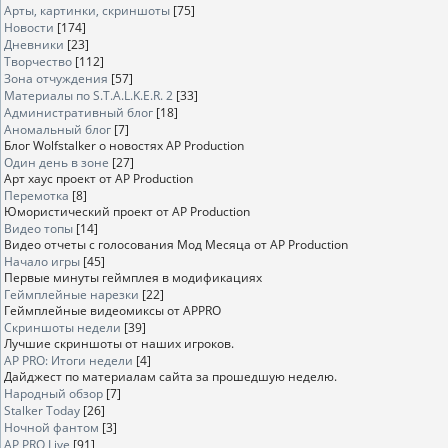
Арты, картинки, скриншоты
[75]
Новости
[174]
Дневники
[23]
Творчество
[112]
Зона отчуждения
[57]
Материалы по S.T.A.L.K.E.R. 2
[33]
Административный блог
[18]
Аномальный блог
[7]
Блог Wolfstalker о новостях AP Production
Один день в зоне
[27]
Арт хаус проект от AP Production
Перемотка
[8]
Юмористический проект от AP Production
Видео топы
[14]
Видео отчеты с голосования Мод Месяца от AP Production
Начало игры
[45]
Первые минуты геймплея в модификациях
Геймплейные нарезки
[22]
Геймплейные видеомиксы от APPRO
Скриншоты недели
[39]
Лучшие скриншоты от наших игроков.
AP PRO: Итоги недели
[4]
Дайджест по материалам сайта за прошедшую неделю.
Народный обзор
[7]
Stalker Today
[26]
Ночной фантом
[3]
AP PRO Live
[91]