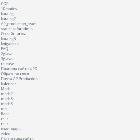
COP
10modov
katalog
katalog2
AP_production_team
statistikaforadmin
Онлайн игры
katalog3
knigadeza
FAQ
2glava
3glava
release
Правила сайта UPD
Обратная связь
Почта AP Production
kalendar
Mods
mods2
mods3
mods3
top
Блог
reliz
reliz
календарь
video
Статистика сайта