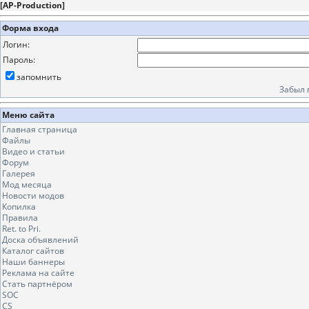
[
AP-Production
]
Форма входа
Логин:
Пароль:
запомнить
Забыл 
Меню сайта
Главная страница
Файлы
Видео и статьи
Форум
Галерея
Мод месяца
Новости модов
Копилка
Правила
Ret. to Pri.
Доска объявлений
Каталог сайтов
Наши баннеры
Реклама на сайте
Стать партнёром
SOC
CS