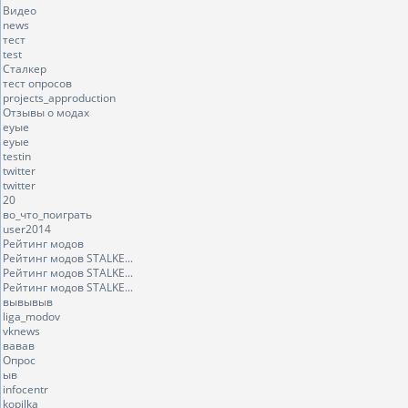
Видео
news
тест
test
Сталкер
тест опросов
projects_approduction
Отзывы о модах
еуые
еуые
testin
twitter
twitter
20
во_что_поиграть
user2014
Рейтинг модов
Рейтинг модов STALKE...
Рейтинг модов STALKE...
Рейтинг модов STALKE...
вывывыв
liga_modov
vknews
вавав
Опрос
ыв
infocentr
kopilka