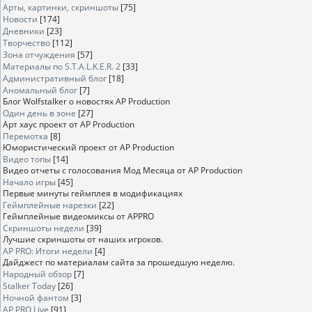
Арты, картинки, скриншоты
[75]
Новости
[174]
Дневники
[23]
Творчество
[112]
Зона отчуждения
[57]
Материалы по S.T.A.L.K.E.R. 2
[33]
Административный блог
[18]
Аномальный блог
[7]
Блог Wolfstalker о новостях AP Production
Один день в зоне
[27]
Арт хаус проект от AP Production
Перемотка
[8]
Юмористический проект от AP Production
Видео топы
[14]
Видео отчеты с голосования Мод Месяца от AP Production
Начало игры
[45]
Первые минуты геймплея в модификациях
Геймплейные нарезки
[22]
Геймплейные видеомиксы от APPRO
Скриншоты недели
[39]
Лучшие скриншоты от наших игроков.
AP PRO: Итоги недели
[4]
Дайджест по материалам сайта за прошедшую неделю.
Народный обзор
[7]
Stalker Today
[26]
Ночной фантом
[3]
AP PRO Live
[91]