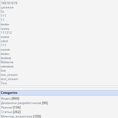
788787878
цжлжлж
Ss
111
11
вывы
цццц
111212
ewew
sdsd
111
ыыыв
вывы
вывыв
Reklama
ывывыв
live
live_stream
test_stream
Test
Categories
Видео
[860]
Дневники разработчиков
[90]
Разное
[156]
Статьи
[262]
Мнения, аналитика
[109]