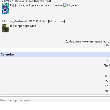
2
Kyo97
[
Материал
]
(19.09.2014 13:23)
Пфф...Каждый день такое в НС вижу
1
Drone_Ambient
[
Материал
]
(18.09.2014 16:42)
Я аж проперделся
Добавлять комментарии могут
[
Ре
Calendar
«
Пн
1
8
15
22
29
Полная версия сайта