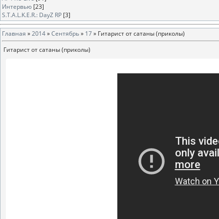
Интервью
[23]
S.T.A.L.K.E.R.: DayZ RP
[3]
Главная
»
2014
»
Сентябрь
»
17
» Гитарист от сатаны (приколы)
Гитарист от сатаны (приколы)