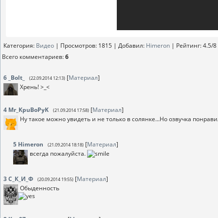
Категория
:
Видео
|
Просмотров
: 1815 |
Добавил
:
Himeron
|
Рейтинг
:
4.5
/
8
Всего комментариев
:
6
6
_Bolt_
[
Материал
]
(22.09.2014 12:13)
Хрень! >_<
4
Mr_KpuBoPyK
[
Материал
]
(21.09.2014 17:58)
Ну такое можно увидеть и не только в солянке...Но озвучка понрави
5
Himeron
[
Материал
]
(21.09.2014 18:18)
всегда пожалуйста.
3
С_К_И_Ф
[
Материал
]
(20.09.2014 19:55)
Обыденность